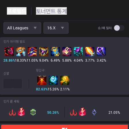
프로빌드
토너먼트 통계
All Leagues
16.x
Use set
승/패 필터
인기 아이템 빌드
28.86
%
18.33
%
11.05
%
9.04
%
6.49
%
5.88
%
4.04
%
3.77
%
3.42
%
장신구
신발
82.63
%
15.26
%
2.11
%
인기 룬 세팅
50.26
%
21.05
%