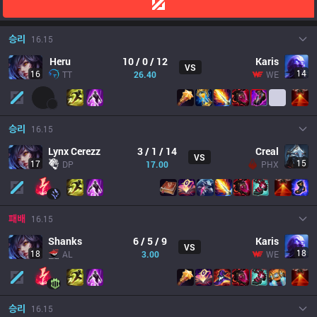
승리
16.15
Heru
10 / 0 / 12
Karis
VS
14
16
TT
26.40
WE
승리
16.15
Lynx Cerezz
3 / 1 / 14
Creal
VS
15
17
DP
17.00
PHX
패배
16.15
Shanks
6 / 5 / 9
Karis
VS
18
18
AL
3.00
WE
승리
16.15