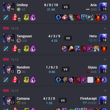
Uniboy
8 / 0 / 10
Aria
VS
16
16
GZ
21.60
SHG
패배
16.15
Tangyuan
4 / 3 / 9
Heru
VS
18
16
LGD
4.33
TT
패배
16.15
Random
1 / 6 / 3
Giyuu
VS
15
12
DS
0.66
ANB
패배
16.15
Camana
4 / 3 / 0
FireAscept
VS
18
17
BW
1.33
PCIFIC