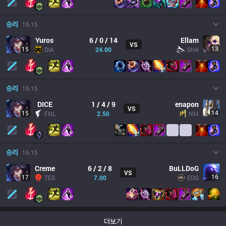
승리
16.15
Yuros
6 / 0 / 14
Ellam
VS
13
15
DIA
24.00
SHA
승리
16.15
DICE
1 / 4 / 9
enapon
VS
14
15
FNL
2.50
NM
승리
16.15
Creme
6 / 2 / 8
BuLLDoG
VS
16
17
TES
7.00
EDG
더보기