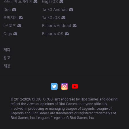
스트리머 오버레이
Gigs iOS
Duo
TalkG Android
톡피지지
TalkG iOS
e스포츠
Esports Android
Gigs
Esports iOS
More
제휴
광고
채용
© 2012-
2026
 OP.GG. OP.GG isn’t endorsed by Riot Games and doesn’t 
reflect the views or opinions of Riot Games or anyone officially 
involved in producing or managing League of Legends. League of 
Legends and Riot Games are trademarks or registered trademarks of 
Riot Games, Inc. League of Legends © Riot Games, Inc.