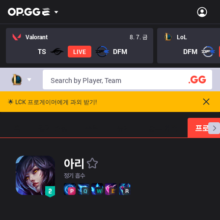
/champions/103?hl=ko_KR&version=16.x
Valorant
8. 7. 금
LoL
TS
DFM
DFM
LIVE
🌟 LCK 프로게이머에게 과외 받기!
홈
경기 일정
순위
통계
승부 예측
프로빌
아리
정기 흡수
P
Q
W
E
R