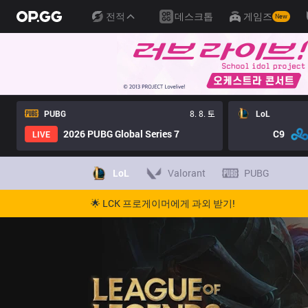
전세계 프로 선수들이 사용하는 롤 아이템 빌드와 룬 | 오피지지 e스포츠
전적
데스크톱
게임즈
New
PUBG
8. 8. 토
LoL
2026 PUBG Global Series 7
C9
LIVE
LoL
Valorant
PUBG
🌟 LCK 프로게이머에게 과외 받기!