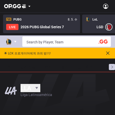
PUBG
8. 5. 수
LoL
2026 PUBG Global Series 7
LGD
LIVE
🌟 LCK 프로게이머에게 과외 받기!
홈
경기 일정
순위
통계
승부 예측
프로빌
LLA
Liga Latinoamérica