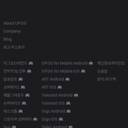
OP.GG
About OP.GG
Company
Blog
로고 히스토리
Products
Resources
리그오브레전드
OP.GG for Mobile Android
개인정보처리방침
전략적 팀 전투
OP.GG for Mobile iOS
도움말
발로란트
AllT Android
문의/피드백
오버워치2
AllT iOS
배틀그라운드
Valorant Android
슈퍼바이브
Valorant iOS
데스크톱
Gigs Android
스트리머 오버레이
Gigs iOS
Duo
TalkG Android