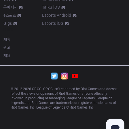
톡피지지
TalkG iOS
e스포츠
Esports Android
Gigs
Esports iOS
More
제휴
광고
채용
© 2012-
2026
 OP.GG. OP.GG isn’t endorsed by Riot Games and doesn’t 
reflect the views or opinions of Riot Games or anyone officially 
involved in producing or managing League of Legends. League of 
Legends and Riot Games are trademarks or registered trademarks of 
Riot Games, Inc. League of Legends © Riot Games, Inc.