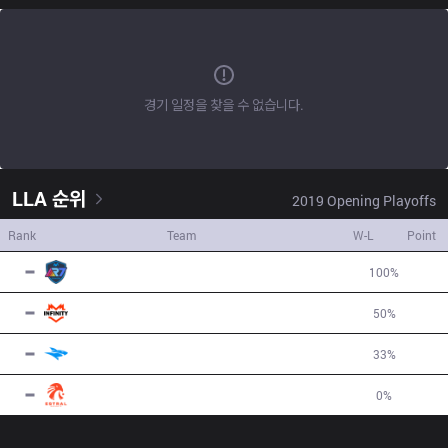
경기 일정을 찾을 수 없습니다.
LLA
순위
2019
Opening
Playoffs
Rank
Team
W-L
Point
1
R7
3
W
0
L
100
%
6
2
INF
2
W
2
L
50
%
-3
3
ISG
1
W
2
L
33
%
-1
4
EST
0
W
2
L
0
%
-2