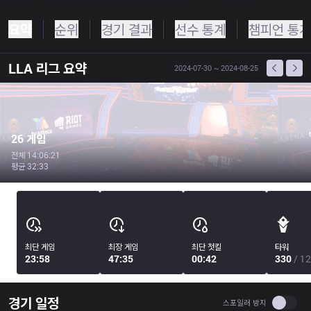
요약
순위
경기 결과
선수 통계
챔피언 통계
LLA
리그 요약
2024-07-30
~ 2024-08-25
26 게임
전체 14:06:21
평균 32:33
최단 게임
최장 게임
최단 첫킬
타워
23:58
47:35
00:42
330
/ 12
경기 일정
Use se
스포일러 방지