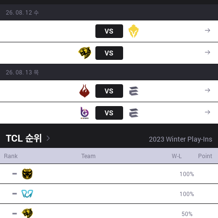
26. 08. 12 수
SHA
VS
SU
14:30
BW
VS
DP
17:30
26. 08. 13 목
PHX
VS
TBD
14:30
BGT
VS
TBD
17:30
TCL
순위
2023
Winter
Play-Ins
Rank
Team
W-L
Point
1
DIA
2
W
0
L
100
%
4
2
PCIFIC
2
W
0
L
100
%
3
3
BW
1
W
1
L
50
%
1