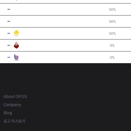
4
DP
1
W
1
L
50
%
0
5
SHA
1
W
1
L
50
%
-1
5
SU
1
W
1
L
50
%
-1
7
PHX
0
W
2
L
0
%
-3
7
BGT
0
W
2
L
0
%
-3
OP.GG
About OP.GG
Company
Blog
로고 히스토리
Products
Resources