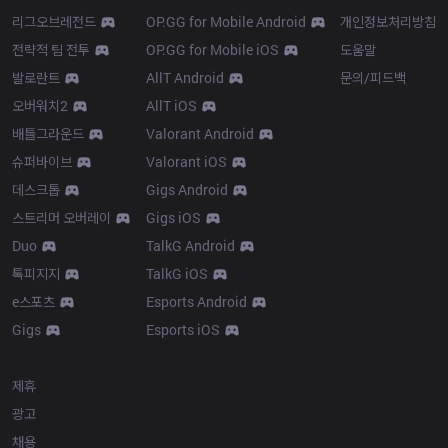
리그오브레전드
OP.GG for Mobile Android
개인정보처리방침
전략적 팀 전투
OP.GG for Mobile iOS
도움말
발로란트
AllT Android
문의/피드백
오버워치2
AllT iOS
배틀그라운드
Valorant Android
슈퍼바이브
Valorant iOS
데스크톱
Gigs Android
스트리머 오버레이
Gigs iOS
Duo
TalkG Android
톡피지지
TalkG iOS
e스포츠
Esports Android
Gigs
Esports iOS
More
제휴
광고
채용