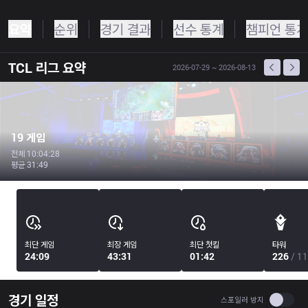
요약
순위
경기 결과
선수 통계
챔피언 통계
TCL
리그 요약
2026-07-29
~ 2026-08-13
19 게임
전체 10:04:28
평균 31:49
최단 게임
최장 게임
최단 첫킬
타워
24:09
43:31
01:42
226
/ 11
경기 일정
Use se
스포일러 방지