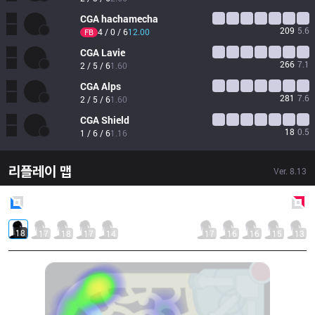
CGA
hachamecha
209
5.6
4 / 0 / 6
12.00
FB
CGA
Lavie
266
7.1
2 / 5 / 6
1.60
CGA
Alps
281
7.6
2 / 5 / 6
1.60
CGA
Shield
18
0.5
1 / 6 / 6
1.16
리플레이 맵
Ver.
8.13
Blue
Side
Red
Side
18
17
18
17
14
17
16
16
15
13