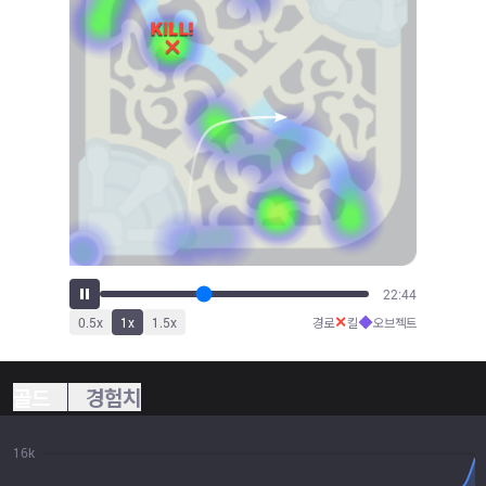
24:13
✕
◆
0.5
x
1
x
1.5
x
경로
킬
오브젝트
골드
경험치
16k