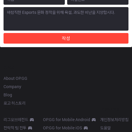
작성
OP.GG
About OP.GG
Company
Blog
로고 히스토리
Products
Resources
리그오브레전드
OP.GG for Mobile Android
개인정보처리방침
전략적 팀 전투
OP.GG for Mobile iOS
도움말