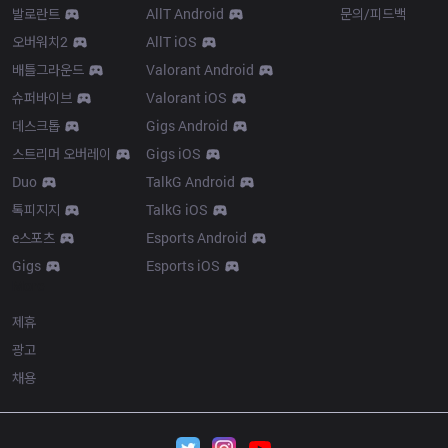
발로란트
AllT Android
문의/피드백
오버워치2
AllT iOS
배틀그라운드
Valorant Android
슈퍼바이브
Valorant iOS
데스크톱
Gigs Android
스트리머 오버레이
Gigs iOS
Duo
TalkG Android
톡피지지
TalkG iOS
e스포츠
Esports Android
Gigs
Esports iOS
More
제휴
광고
채용