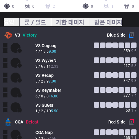
0
0
2
0
1
0
요약
룬 / 빌드
가한 데미지
받은 데미지
V3
Victory
Blue
Side
V3
Cogcog
359
9.6
4 / 1 / 5
9.00
V3
WyverN
217
5.8
3 / 6 / 11
2.33
V3
Recap
347
9.3
5 / 2 / 9
7.00
V3
Keymaker
277
7.4
6 / 0 / 8
16.80
V3
GuGer
63
1.7
1 / 2 / 10
5.50
CGA
Defeat
Red
Side
CGA
Nap
265
7.1
2 / 3 / 6
2.66