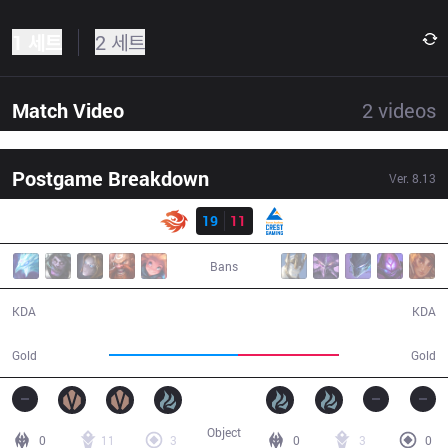
1 세트
2 세트
Match Video
2
videos
Postgame Breakdown
Ver.
8.13
결과
V3
19
11
CGA
37:13
Bans
19 / 11 / 43
11 / 19 / 30
KDA
KDA
72,451
56,580
Gold
Gold
Object
0
11
3
0
3
0