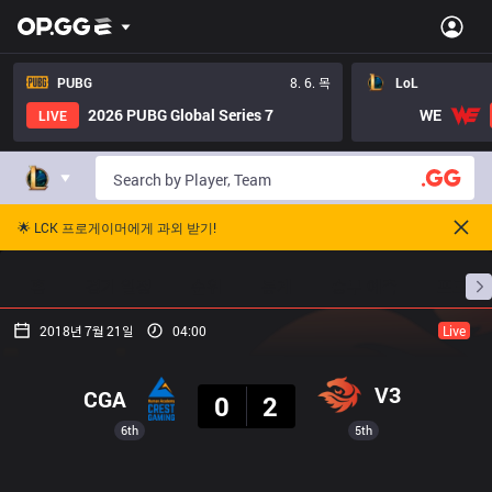
PUBG
8. 6. 목
LoL
2026 PUBG Global Series 7
WE
LIVE
🌟 LCK 프로게이머에게 과외 받기!
홈
경기 일정
순위
통계
승부 예측
프로빌
2018년 7월 21일
04:00
Live
결과
V3
CGA
0
2
6th
5th