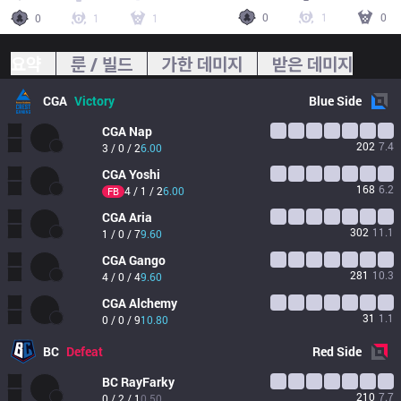
0
1
0
0
1
1
요약
룬 / 빌드
가한 데미지
받은 데미지
CGA
Victory
Blue
Side
CGA
Nap
202
7.4
3 / 0 / 2
6.00
CGA
Yoshi
168
6.2
4 / 1 / 2
6.00
FB
CGA
Aria
302
11.1
1 / 0 / 7
9.60
CGA
Gango
281
10.3
4 / 0 / 4
9.60
CGA
Alchemy
31
1.1
0 / 0 / 9
10.80
BC
Defeat
Red
Side
BC
RayFarky
210
7.7
0 / 2 / 1
0.50