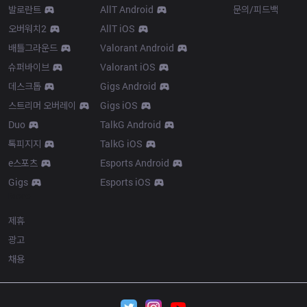
발로란트
AllT Android
문의/피드백
오버워치2
AllT iOS
배틀그라운드
Valorant Android
슈퍼바이브
Valorant iOS
데스크톱
Gigs Android
스트리머 오버레이
Gigs iOS
Duo
TalkG Android
톡피지지
TalkG iOS
e스포츠
Esports Android
Gigs
Esports iOS
More
제휴
광고
채용