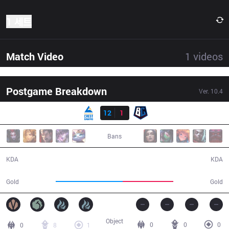
1 세트
Match Video
1
videos
Postgame Breakdown
Ver.
10.4
결과
CGA
12
1
BC
27:17
Bans
12 / 1 / 24
1 / 12 / 4
KDA
KDA
51,785
39,126
Gold
Gold
Object
0
0
0
0
8
1