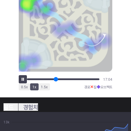
18:23
✕
◆
0.5
x
1
x
1.5
x
경로
킬
오브젝트
골드
경험치
13k