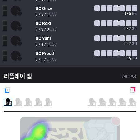
BC
Once
136
5.0
0 / 2 / 1
0.50
BC
Roki
232
8.5
1 / 3 / 0
0.33
BC
Yuhi
222
8.1
0 / 4 / 1
0.25
BC
Proud
49
1.8
0 / 1 / 1
1.00
리플레이 맵
Ver.
10.4
Blue
Side
Red
Side
15
13
17
15
11
14
11
14
12
10