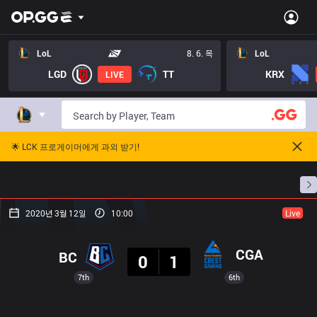
LoL
8. 6. 목
LoL
LGD
TT
KRX
LIVE
🌟 LCK 프로게이머에게 과외 받기!
홈
경기 일정
순위
통계
승부 예측
프로빌
2020년 3월 12일
10:00
Live
결과
CGA
BC
0
1
7th
6th