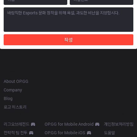
작성
OP.GG
About OP.GG
Company
Blog
로고 히스토리
Products
Resources
리그오브레전드
OP.GG for Mobile Android
개인정보처리방침
전략적 팀 전투
OP.GG for Mobile iOS
도움말