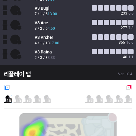
V3
Bugi
233
6.6
7 / 1 / 6
13.00
V3
Ace
277
7.8
3 / 2 / 6
4.50
V3
Archer
355
10.0
4 / 1 / 13
17.00
V3
Raina
40
1.1
2 / 3 / 8
3.33
리플레이 맵
Ver.
10.4
Blue
Side
Red
Side
16
13
17
17
13
17
17
17
16
14