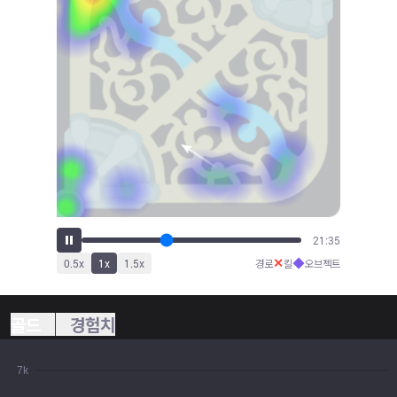
23:00
✕
◆
0.5
x
1
x
1.5
x
경로
킬
오브젝트
골드
경험치
7k