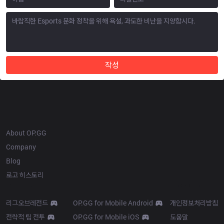
작성
OP.GG
About OP.GG
Company
Blog
로고 히스토리
Products
Resources
리그오브레전드
OP.GG for Mobile Android
개인정보처리방침
전략적 팀 전투
OP.GG for Mobile iOS
도움말