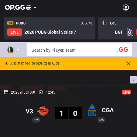
PUBG
8. 6. 목
LoL
2026 PUBG Global Series 7
BGT
LIVE
🌟 LCK 프로게이머에게 과외 받기!
홈
경기 일정
순위
통계
승부 예측
프로빌
2020년 3월 8일
12:45
Live
결과
CGA
V3
1
0
3rd
6th