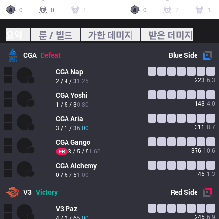
0
0
1
0
2
1
요약
룬 / 빌드
가한 데미지
받은 데미지
CGA
Defeat
Blue
Side
CGA
Nap
223
6.3
2 / 4 / 3
1.25
CGA
Yoshi
143
4.0
1 / 5 / 3
0.80
CGA
Aria
311
8.7
3 / 1 / 3
6.00
CGA
Gango
376
10.6
3 / 5 / 5
1.60
FB
CGA
Alchemy
45
1.3
0 / 5 / 5
1.00
V3
Victory
Red
Side
V3
Paz
245
6.9
4 / 2 / 6
5.00