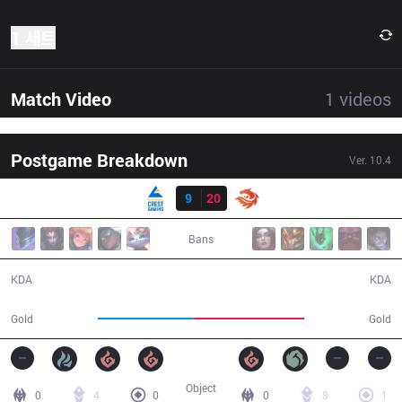
1 세트
Match Video
1
videos
Postgame Breakdown
Ver.
10.4
결과
CGA
9
20
V3
35:33
Bans
9 / 20 / 19
20 / 9 / 39
KDA
KDA
58,820
67,158
Gold
Gold
Object
0
4
0
0
8
1