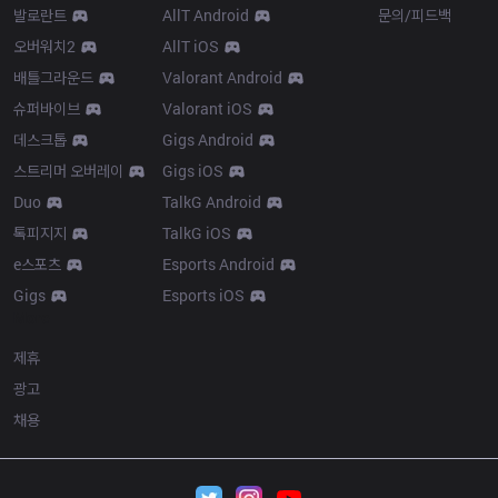
발로란트
AllT Android
문의/피드백
오버워치2
AllT iOS
배틀그라운드
Valorant Android
슈퍼바이브
Valorant iOS
데스크톱
Gigs Android
스트리머 오버레이
Gigs iOS
Duo
TalkG Android
톡피지지
TalkG iOS
e스포츠
Esports Android
Gigs
Esports iOS
More
제휴
광고
채용