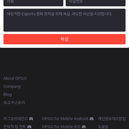
작성
OP.GG
About OP.GG
Company
Blog
로고 히스토리
Products
Resources
리그오브레전드
OP.GG for Mobile Android
개인정보처리방침
전략적 팀 전투
OP.GG for Mobile iOS
도움말