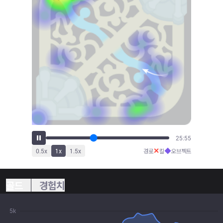
28:42
✕
◆
0.5
x
1
x
1.5
x
경로
킬
오브젝트
골드
경험치
5k