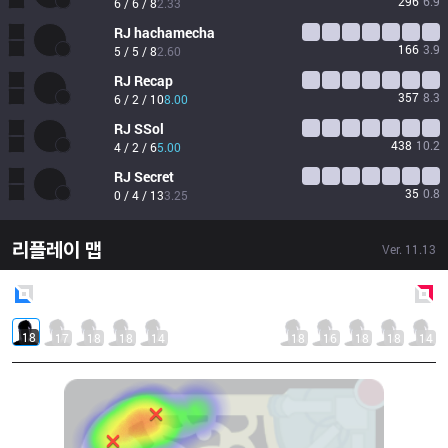
296
6.9
6 / 6 / 8
2.33
RJ
hachamecha
166
3.9
5 / 5 / 8
2.60
RJ
Recap
357
8.3
6 / 2 / 10
8.00
RJ
SSol
438
10.2
4 / 2 / 6
5.00
RJ
Secret
35
0.8
0 / 4 / 13
3.25
리플레이 맵
Ver.
11.13
Blue
Side
Red
Side
18
17
18
18
14
18
16
18
18
14