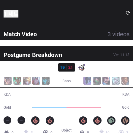
1 세트
Match Video
3
videos
Postgame Breakdown
Ver.
11.13
결과
SHG
19
21
RJ
42:46
Bans
19 / 21 / 34
21 / 19 / 45
KDA
KDA
76,024
76,258
Gold
Gold
Object
0
3
0
0
10
3