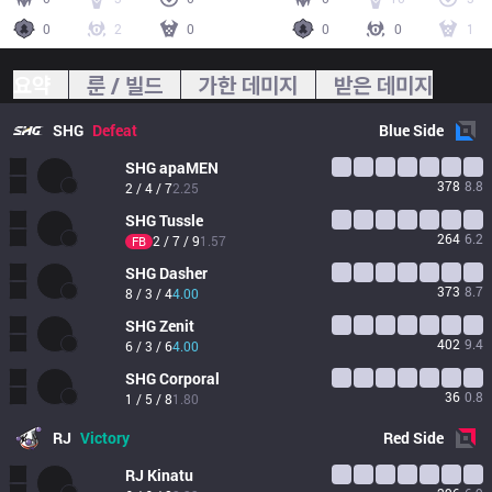
0
2
0
0
0
1
요약
룬 / 빌드
가한 데미지
받은 데미지
SHG
Defeat
Blue
Side
SHG
apaMEN
378
8.8
2 / 4 / 7
2.25
SHG
Tussle
264
6.2
2 / 7 / 9
1.57
FB
SHG
Dasher
373
8.7
8 / 3 / 4
4.00
SHG
Zenit
402
9.4
6 / 3 / 6
4.00
SHG
Corporal
36
0.8
1 / 5 / 8
1.80
RJ
Victory
Red
Side
RJ
Kinatu