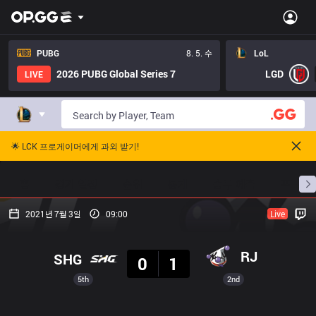
PUBG
8. 5. 수
LoL
2026 PUBG Global Series 7
LGD
LIVE
🌟 LCK 프로게이머에게 과외 받기!
홈
경기 일정
순위
통계
승부 예측
프로빌
2021년 7월 3일
09:00
Live
결과
RJ
SHG
0
1
5th
2nd