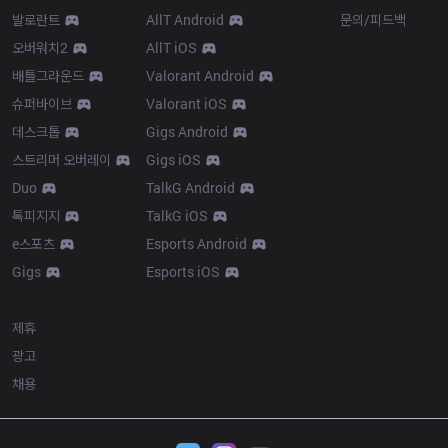
발로란트
AllT Android
문의/피드백
오버워치2
AllT iOS
배틀그라운드
Valorant Android
슈퍼바이브
Valorant iOS
데스크톱
Gigs Android
스트리머 오버레이
Gigs iOS
Duo
TalkG Android
톡피지지
TalkG iOS
e스포츠
Esports Android
Gigs
Esports iOS
More
제휴
광고
채용