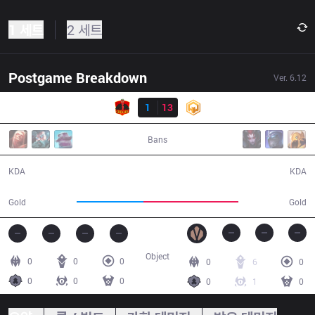
1 세트
2 세트
Postgame Breakdown
Ver.
6.12
결과
CLK
1
13
HWA
20:27
Bans
1 / 13 / 2
13 / 1 / 19
KDA
KDA
28,170
40,164
Gold
Gold
Object
0
0
0
0
6
0
0
0
0
0
1
0