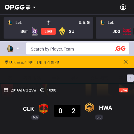
LoL
8. 6. 목
LoL
BGT
SU
JDG
LIVE
🌟 LCK 프로게이머에게 과외 받기!
홈
경기 일정
순위
통계
승부 예측
프로빌
2016년 6월 25일
10:00
Live
결과
HWA
CLK
0
2
6th
3rd