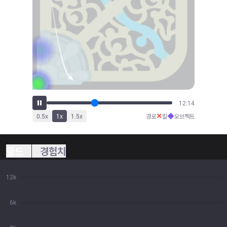
13:26
✕
◆
0.5
x
1
x
1.5
x
경로
킬
오브젝트
골드
경험치
12k
6k