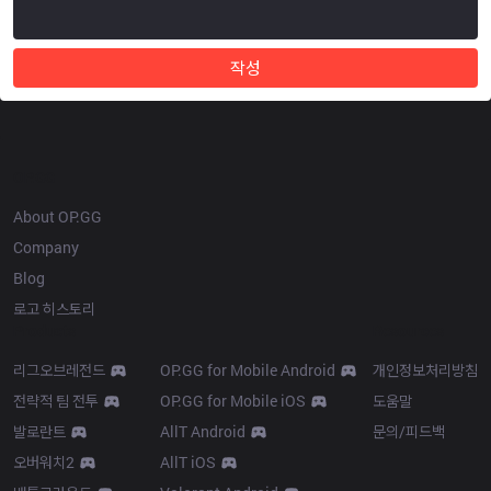
작성
OP.GG
About OP.GG
Company
Blog
로고 히스토리
Products
Resources
리그오브레전드
OP.GG for Mobile Android
개인정보처리방침
전략적 팀 전투
OP.GG for Mobile iOS
도움말
발로란트
AllT Android
문의/피드백
오버워치2
AllT iOS