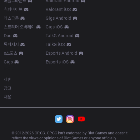
배틀그라운드
Valorant Android
슈퍼바이브
Valorant iOS
데스크톱
Gigs Android
스트리머 오버레이
Gigs iOS
Duo
TalkG Android
톡피지지
TalkG iOS
e스포츠
Esports Android
Gigs
Esports iOS
More
제휴
광고
채용
© 2012-
2026
 OP.GG. OP.GG isn’t endorsed by Riot Games and doesn’t 
reflect the views or opinions of Riot Games or anyone officially 