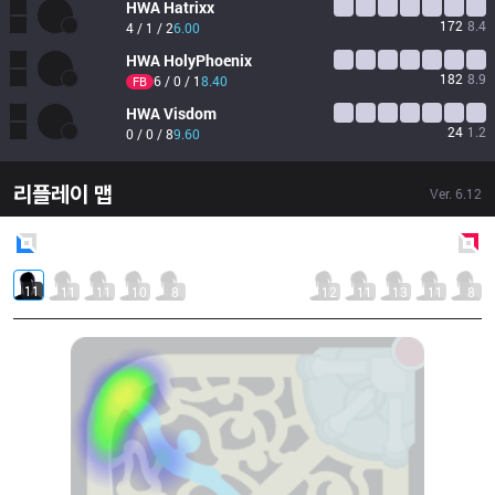
HWA
Hatrixx
172
8.4
4 / 1 / 2
6.00
HWA
HolyPhoenix
182
8.9
6 / 0 / 1
8.40
FB
HWA
Visdom
24
1.2
0 / 0 / 8
9.60
리플레이 맵
Ver.
6.12
Blue
Side
Red
Side
11
11
11
10
8
12
11
13
11
8