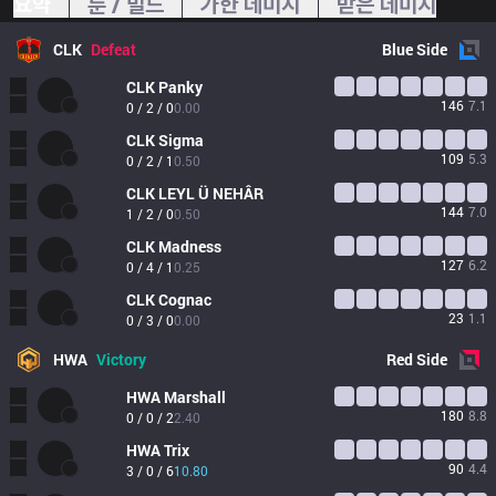
요약
룬 / 빌드
가한 데미지
받은 데미지
CLK
Defeat
Blue
Side
CLK
Panky
146
7.1
0 / 2 / 0
0.00
CLK
Sigma
109
5.3
0 / 2 / 1
0.50
CLK
LEYL Ü NEHÂR
144
7.0
1 / 2 / 0
0.50
CLK
Madness
127
6.2
0 / 4 / 1
0.25
CLK
Cognac
23
1.1
0 / 3 / 0
0.00
HWA
Victory
Red
Side
HWA
Marshall
180
8.8
0 / 0 / 2
2.40
HWA
Trix
90
4.4
3 / 0 / 6
10.80