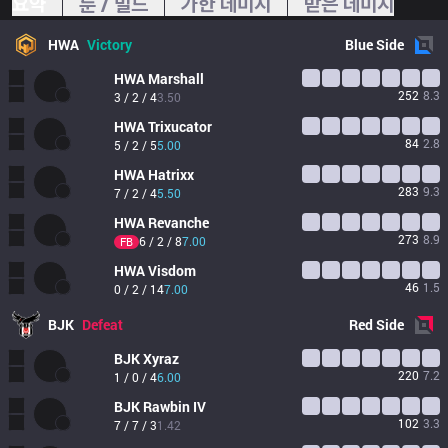
요약
룬 / 빌드
가한 데미지
받은 데미지
HWA
Victory
Blue
Side
HWA
Marshall
252
8.3
3 / 2 / 4
3.50
HWA
Trixucator
84
2.8
5 / 2 / 5
5.00
HWA
Hatrixx
283
9.3
7 / 2 / 4
5.50
HWA
Revanche
273
8.9
6 / 2 / 8
7.00
FB
HWA
Visdom
46
1.5
0 / 2 / 14
7.00
BJK
Defeat
Red
Side
BJK
Xyraz
220
7.2
1 / 0 / 4
6.00
BJK
Rawbin IV
102
3.3
7 / 7 / 3
1.42