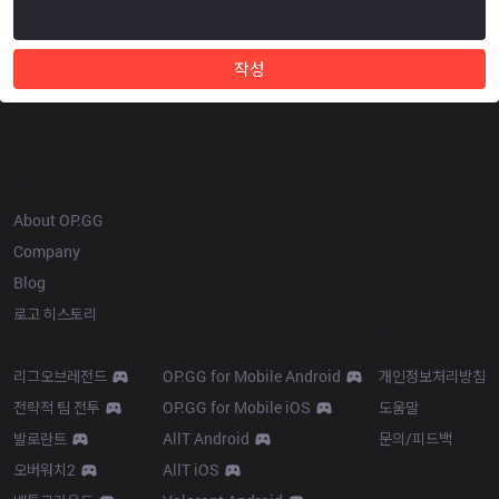
작성
OP.GG
About OP.GG
Company
Blog
로고 히스토리
Products
Resources
리그오브레전드
OP.GG for Mobile Android
개인정보처리방침
전략적 팀 전투
OP.GG for Mobile iOS
도움말
발로란트
AllT Android
문의/피드백
오버워치2
AllT iOS