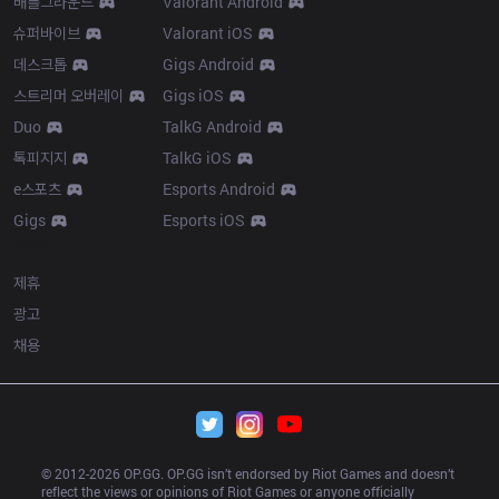
배틀그라운드
Valorant Android
슈퍼바이브
Valorant iOS
데스크톱
Gigs Android
스트리머 오버레이
Gigs iOS
Duo
TalkG Android
톡피지지
TalkG iOS
e스포츠
Esports Android
Gigs
Esports iOS
More
제휴
광고
채용
© 2012-
2026
 OP.GG. OP.GG isn’t endorsed by Riot Games and doesn’t 
reflect the views or opinions of Riot Games or anyone officially 