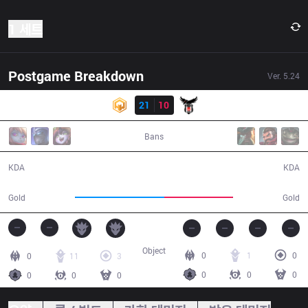
1 세트
Postgame Breakdown
Ver.
5.24
결과
HWA
21
10
BJK
30:31
Bans
21 / 10 / 35
10 / 21 / 16
KDA
KDA
61,957
47,583
Gold
Gold
Object
0
1
0
0
11
3
0
0
0
0
0
0