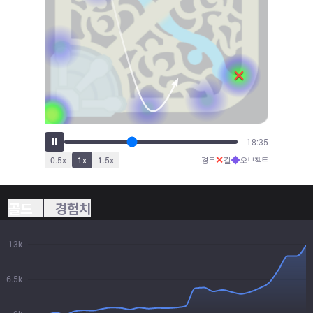
20:30
✕
◆
0.5
x
1
x
1.5
x
경로
킬
오브젝트
골드
경험치
13k
6.5k