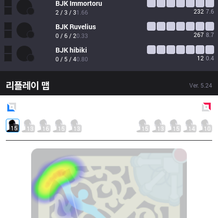
BJK
Immortoru
232
7.6
2 / 3 / 3
1.66
BJK
Ruvelius
267
8.7
0 / 6 / 2
0.33
BJK
hibiki
12
0.4
0 / 5 / 4
0.80
리플레이 맵
Ver.
5.24
Blue
Side
Red
Side
15
13
16
15
13
15
13
15
14
10