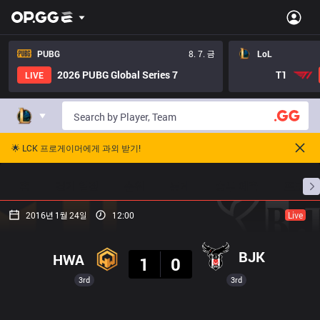
PUBG
8. 7. 금
LoL
2026 PUBG Global Series 7
T1
LIVE
🌟 LCK 프로게이머에게 과외 받기!
홈
경기 일정
순위
통계
승부 예측
프로빌
2016년 1월 24일
12:00
Live
결과
BJK
HWA
1
0
3rd
3rd