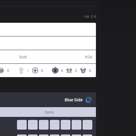
Ver.
5.4
60,346
9 / 18 / 22
Gold
KDA
0
4
0
0
0
0
Blue
Side
Items