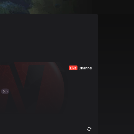
Live
Channel
6th