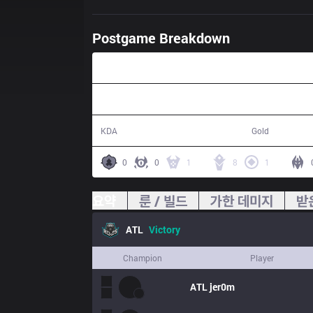
Postgame Breakdown
41:16
18 / 9 / 49
68,493
KDA
Gold
0
0
1
8
1
요약
룬 / 빌드
가한 데미지
받
ATL
Victory
Champion
Player
ATL
jer0m