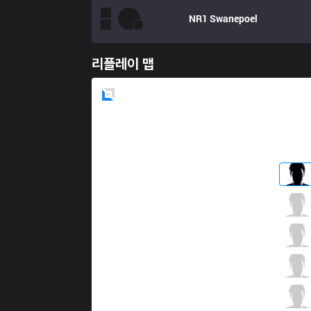
NR1
Swanepoel
리플레이 맵
Blue
Side
ATL
jer0m
2 / 2 / 11
ATL
Dolce
0 / 4 / 10
ATL
Lvsyan
6 / 0 / 7
ATL
A Ciyansan
8 / 1 / 7
ATL
A Terap1st
2 / 2 / 14