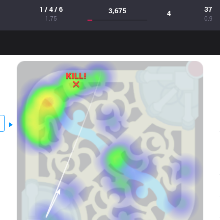
1 / 4 / 6
37
3,675
4
1.75
0.9