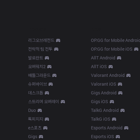
Products
Apps
리그오브레전드
OP.GG for Mobile Androi
전략적 팀 전투
OP.GG for Mobile iOS
발로란트
AllT Android
오버워치2
AllT iOS
배틀그라운드
Valorant Android
슈퍼바이브
Valorant iOS
데스크톱
Gigs Android
스트리머 오버레이
Gigs iOS
Duo
TalkG Android
톡피지지
TalkG iOS
e스포츠
Esports Android
Gigs
Esports iOS