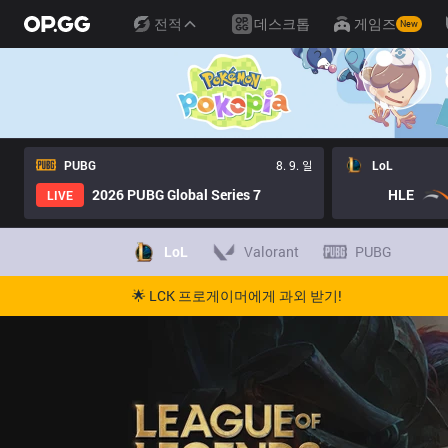
전적
데스크톱
게임즈
New
PUBG
8. 9. 일
LoL
2026 PUBG Global Series 7
HLE
LIVE
LoL
Valorant
PUBG
🌟 LCK 프로게이머에게 과외 받기!