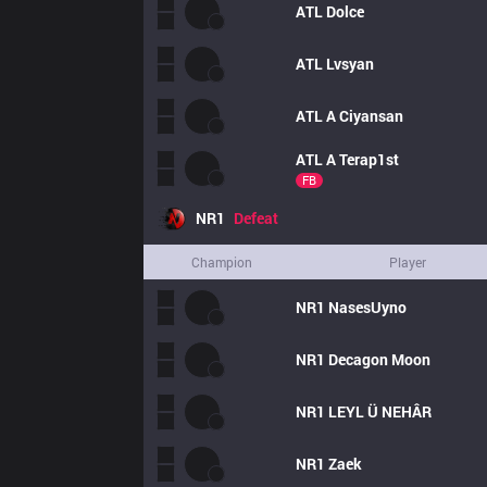
ATL
Dolce
ATL
Lvsyan
ATL
A Ciyansan
ATL
A Terap1st
FB
NR1
Defeat
Champion
Player
NR1
NasesUyno
NR1
Decagon Moon
NR1
LEYL Ü NEHÂR
NR1
Zaek