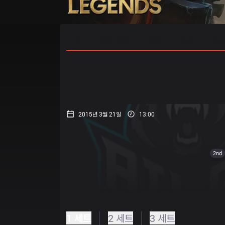
홈
경기 일정
순위
통계
승부
2015년 3월 21일
13:00
2nd
1 세트
2 세트
3 세트