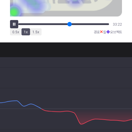
37:24
✕
◆
0.5
x
1
x
1.5
x
경로
킬
오브젝트