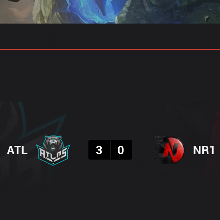
 예측
프로빌드
결과
ATL
3
0
NR1