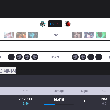
결과
ATL
18
9
NR1
Bans
0
Object
은 데미지
KDA
Damage
Sight
CS
2 / 2 / 11
283
16,615
1
6.50
6.9