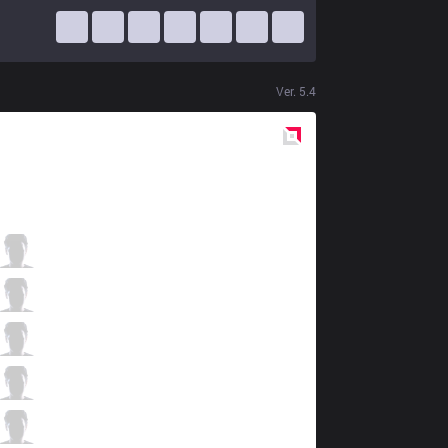
Ver.
5.4
Red
Side
NR1
NasesUyno
0 / 3 / 6
NR1
Decagon Moon
2 / 4 / 2
NR1
LEYL Ü NEHÂR
5 / 2 / 3
NR1
Zaek
1 / 5 / 5
NR1
Swanepoel
1 / 4 / 6