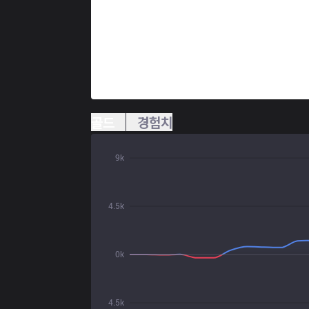
골드
경험치
9k
4.5k
0k
4.5k