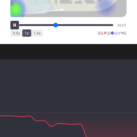
32:21
✕
◆
0.5
x
1
x
1.5
x
경로
킬
오브젝트