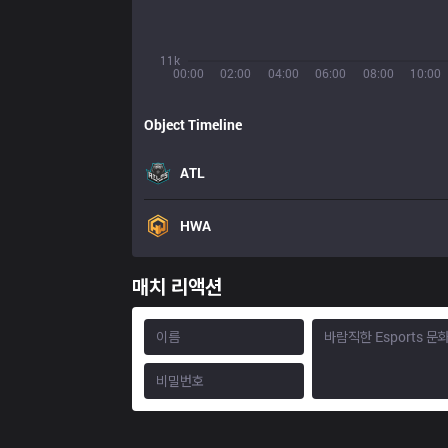
11k
00:00
02:00
04:00
06:00
08:00
10:00
Object Timeline
ATL
HWA
매치 리액션