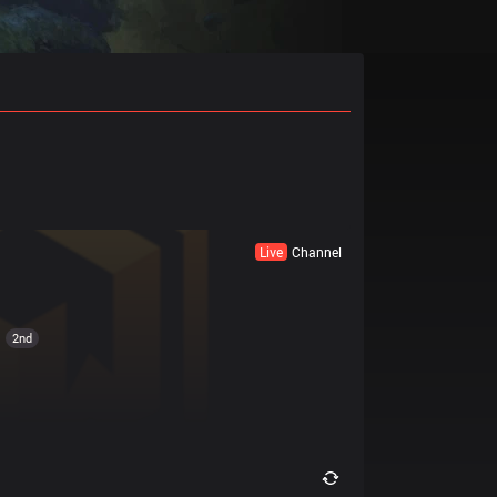
Live
Channel
2nd