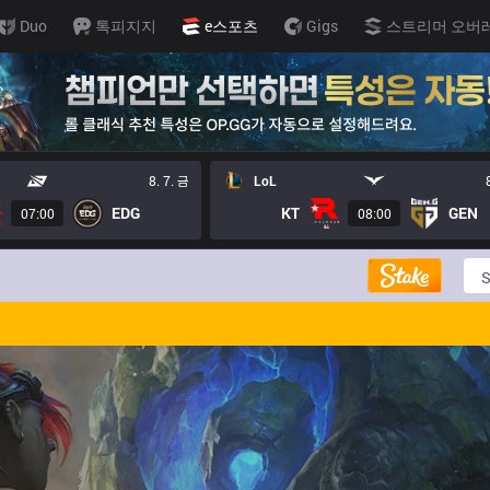
Duo
톡피지지
e스포츠
Gigs
스트리머 오버
8. 7. 금
LoL
EDG
KT
GEN
07:00
08:00