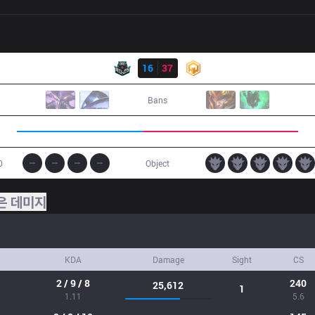
결과
ATL
16
37
HWA
Bans
0
Object
은 데미지
KDA
Damage
Sight
CS
2 / 9 / 8
240
25,612
1
1.11
5.6