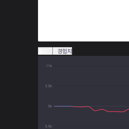
골드
경험치
11k
5.5k
0k
5.5k