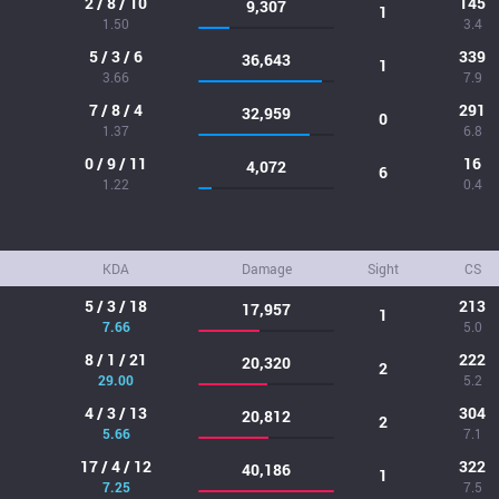
2 / 8 / 10
145
9,307
1
1.50
3.4
5 / 3 / 6
339
36,643
1
3.66
7.9
7 / 8 / 4
291
32,959
0
1.37
6.8
0 / 9 / 11
16
4,072
6
1.22
0.4
KDA
Damage
Sight
CS
5 / 3 / 18
213
17,957
1
7.66
5.0
8 / 1 / 21
222
20,320
2
29.00
5.2
4 / 3 / 13
304
20,812
2
5.66
7.1
17 / 4 / 12
322
40,186
1
7.25
7.5