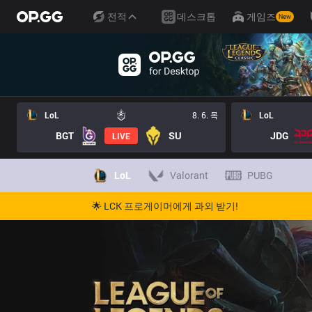
전적
데스크톱
게임즈
New
LoL
8. 6. 목
LoL
BGT
SU
JDG
LIVE
LoL
Valorant
PUBG
🌟 LCK 프로게이머에게 과외 받기!