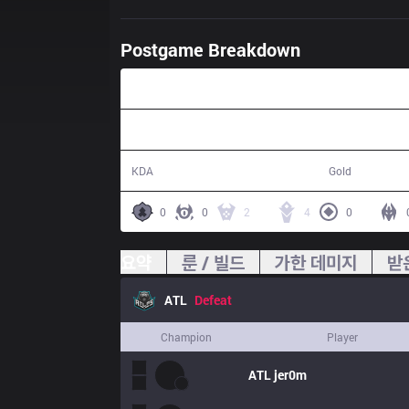
Postgame Breakdown
42:47
16 / 37 / 39
66,879
KDA
Gold
0
0
2
4
0
요약
룬 / 빌드
가한 데미지
받
ATL
Defeat
Champion
Player
ATL
jer0m