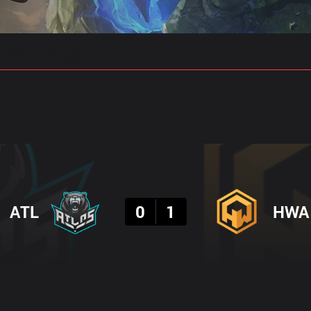
 예측
프로빌드
결과
ATL
0
1
HWA