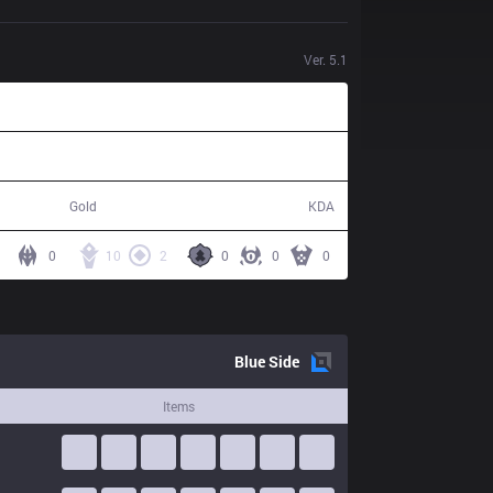
Ver.
5.1
82,591
37 / 16 / 89
Gold
KDA
0
10
2
0
0
0
Blue
Side
Items