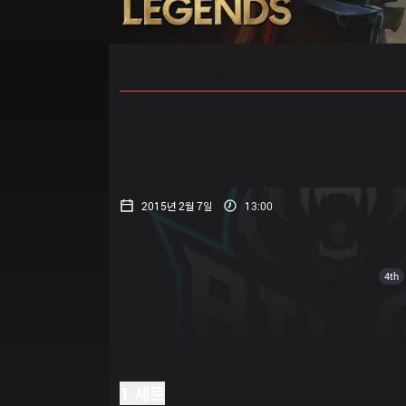
홈
경기 일정
순위
통계
승부
2015년 2월 7일
13:00
4th
1 세트