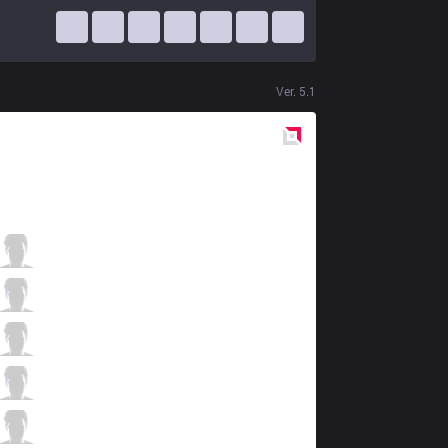
Ver.
5.1
Red
Side
HWA
fabFabulous
5 / 3 / 18
HWA
Stomaged
8 / 1 / 21
HWA
wtcN
4 / 3 / 13
HWA
Zeitnot
17 / 4 / 12
HWA
Uthenera
3 / 5 / 25