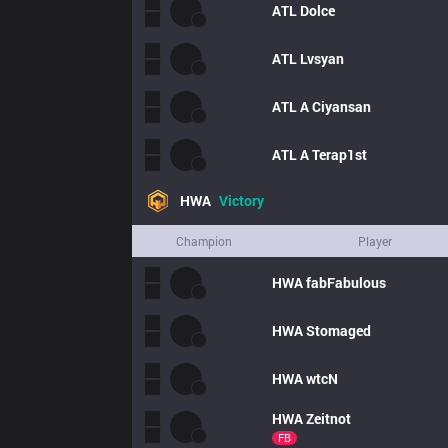
ATL
Dolce
ATL
Lvsyan
ATL
A Ciyansan
ATL
A Terap1st
HWA
Victory
Champion
Player
HWA
fabFabulous
HWA
Stomaged
HWA
wtcN 
HWA
Zeitnot
FB