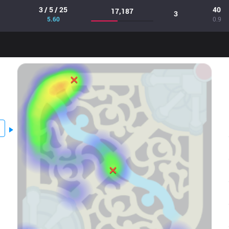
3 / 5 / 25
40
17,187
3
5.60
0.9