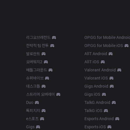
Products
Apps
리그오브레전드
OP.GG for Mobile Androi
전략적 팀 전투
OP.GG for Mobile iOS
발로란트
AllT Android
오버워치2
AllT iOS
배틀그라운드
Valorant Android
슈퍼바이브
Valorant iOS
데스크톱
Gigs Android
스트리머 오버레이
Gigs iOS
Duo
TalkG Android
톡피지지
TalkG iOS
e스포츠
Esports Android
Gigs
Esports iOS