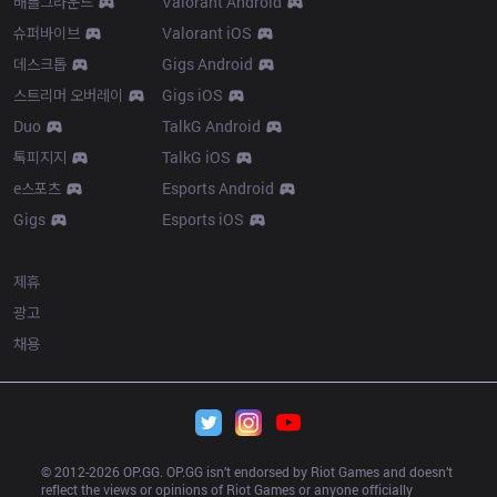
배틀그라운드
Valorant Android
슈퍼바이브
Valorant iOS
데스크톱
Gigs Android
스트리머 오버레이
Gigs iOS
Duo
TalkG Android
톡피지지
TalkG iOS
e스포츠
Esports Android
Gigs
Esports iOS
More
제휴
광고
채용
© 2012-
2026
 OP.GG. OP.GG isn’t endorsed by Riot Games and doesn’t 
reflect the views or opinions of Riot Games or anyone officially 