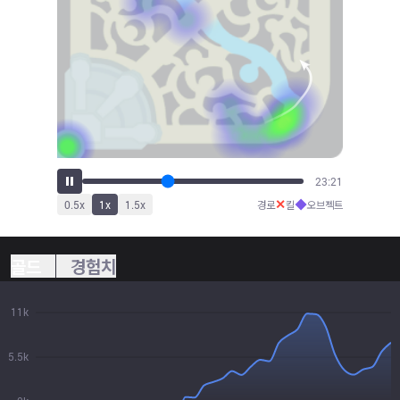
25:42
✕
◆
0.5
x
1
x
1.5
x
경로
킬
오브젝트
골드
경험치
11k
5.5k