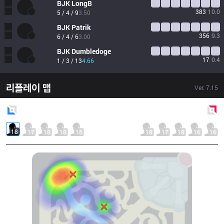
BJK
LongB
383
10.0
5 / 4 / 9
3.50
BJK
Patrik
356
9.3
6 / 4 / 6
3.00
BJK
Dumbledoge
17
0.4
1 / 3 / 13
4.66
리플레이 맵
Ver.
7.15
Blue
Side
Red
Side
18
17
18
18
15
18
17
18
16
16