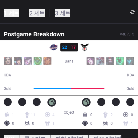
1 세트
2 세트
3 세트
Postgame Breakdown
Ver.
7.15
결과
GAL
22
17
BJK
38:20
Bans
22 / 17 / 58
17 / 22 / 49
KDA
KDA
76,605
68,735
Gold
Gold
Object
1
11
4
0
2
0
0
0
1
0
0
1