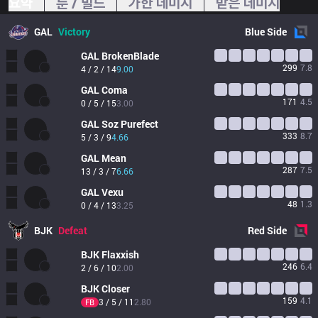
요약
룬 / 빌드
가한 데미지
받은 데미지
GAL
Victory
Blue
Side
GAL
BrokenBlade
299
7.8
4 / 2 / 14
9.00
GAL
Coma
171
4.5
0 / 5 / 15
3.00
GAL
Soz Purefect
333
8.7
5 / 3 / 9
4.66
GAL
Mean
287
7.5
13 / 3 / 7
6.66
GAL
Vexu
48
1.3
0 / 4 / 13
3.25
BJK
Defeat
Red
Side
BJK
Flaxxish
246
6.4
2 / 6 / 10
2.00
BJK
Closer
159
4.1
3 / 5 / 11
2.80
FB