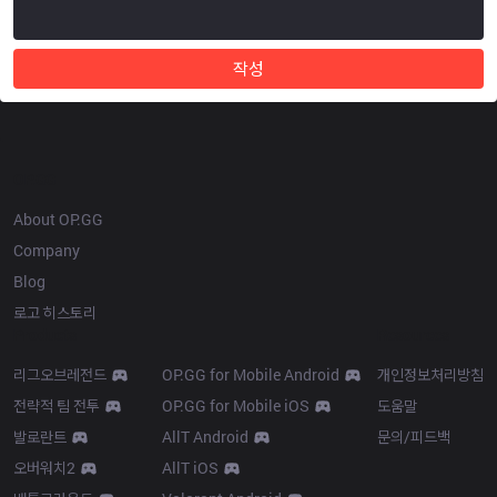
작성
OP.GG
About OP.GG
Company
Blog
로고 히스토리
Products
Resources
리그오브레전드
OP.GG for Mobile Android
개인정보처리방침
전략적 팀 전투
OP.GG for Mobile iOS
도움말
발로란트
AllT Android
문의/피드백
오버워치2
AllT iOS