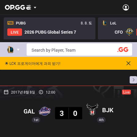
PUBG
8. 8. 토
LoL
2026 PUBG Global Series 7
CFO
LIVE
🌟 LCK 프로게이머에게 과외 받기!
홈
경기 일정
순위
통계
승부 예측
프로빌
2017년 8월 8일
12:00
Live
결과
BJK
GAL
3
0
1st
4th