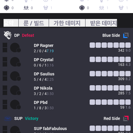
0
0
1
0
1
1
요약
룬 / 빌드
가한 데미지
받은 데미지
DP
Defeat
Blue
Side
DP
Ragner
342
9.0
2 / 0 / 4
7.19
DP
Crystal
163
4.3
0 / 6 / 1
0.16
DP
Saulius
309
8.2
5 / 4 / 4
2.25
DP
Nikola
285
7.5
3 / 2 / 4
3.50
DP
Pbd
59
1.6
1 / 8 / 3
0.50
SUP
Victory
Red
Side
SUP
fabFabulous