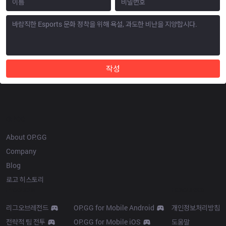
작성
OP.GG
About OP.GG
Company
Blog
로고 히스토리
Products
Resources
리그오브레전드
OP.GG for Mobile Android
개인정보처리방침
전략적 팀 전투
OP.GG for Mobile iOS
도움말