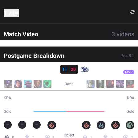
1 세트
Match Video
3
videos
Postgame Breakdown
Ver.
9.1
결과
SUP
Stomaged
DP
11
20
SUP
37:50
MVP
Bans
11 / 20 / 16
20 / 11 / 38
KDA
KDA
66,038
77,671
Gold
Gold
Object
0
7
1
1
9
2