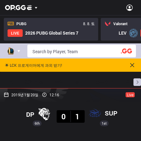
PUBG
8. 8. 토
Valorant
2026 PUBG Global Series 7
LEV
LIVE
🌟 LCK 프로게이머에게 과외 받기!
홈
경기 일정
순위
통계
승부 예측
프로빌
2019년 1월 20일
12:16
Live
결과
SUP
DP
0
1
6th
1st