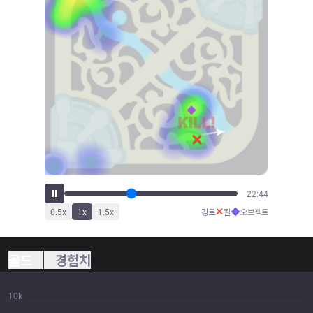
25:12
✕
◆
0.5
x
1
x
1.5
x
경로
킬
오브젝트
골드
경험치
10k