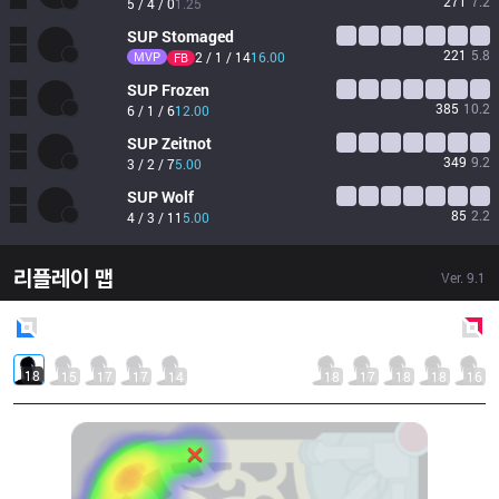
271
7.2
5 / 4 / 0
1.25
SUP
Stomaged
221
5.8
MVP
2 / 1 / 14
16.00
FB
SUP
Frozen
385
10.2
6 / 1 / 6
12.00
SUP
Zeitnot
349
9.2
3 / 2 / 7
5.00
SUP
Wolf
85
2.2
4 / 3 / 11
5.00
리플레이 맵
Ver.
9.1
Blue
Side
Red
Side
18
15
17
17
14
18
17
18
18
16