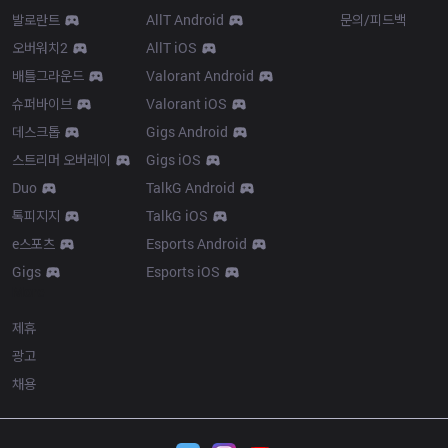
발로란트
AllT Android
문의/피드백
오버워치2
AllT iOS
배틀그라운드
Valorant Android
슈퍼바이브
Valorant iOS
데스크톱
Gigs Android
스트리머 오버레이
Gigs iOS
Duo
TalkG Android
톡피지지
TalkG iOS
e스포츠
Esports Android
Gigs
Esports iOS
More
제휴
광고
채용