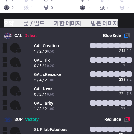
0
1
0
0
0
2
요약
룬 / 빌드
가한 데미지
받은 데미지
GAL
Defeat
Blue
Side
GAL
Creation
243
8.3
1 / 2 / 0
0.50
GAL
Trix
112
3.8
0 / 5 / 1
0.20
GAL
xKenzuke 
238
8.2
2 / 4 / 2
1.00
GAL
Neos
221
7.6
0 / 2 / 1
0.50
GAL
Tarky
23
0.8
1 / 3 / 2
1.00
SUP
Victory
Red
Side
SUP
fabFabulous