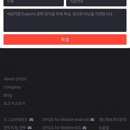
작성
OP.GG
About OP.GG
Company
Blog
로고 히스토리
Products
Resources
리그오브레전드
OP.GG for Mobile Android
개인정보처리방침
전략적 팀 전투
OP.GG for Mobile iOS
도움말