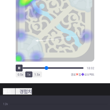
19:07
✕
◆
0.5
x
1
x
1.5
x
경로
킬
오브젝트
골드
경험치
12k