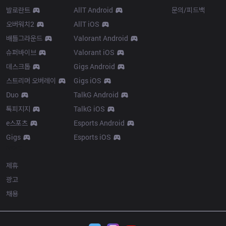
발로란트
AllT Android
문의/피드백
오버워치2
AllT iOS
배틀그라운드
Valorant Android
슈퍼바이브
Valorant iOS
데스크톱
Gigs Android
스트리머 오버레이
Gigs iOS
Duo
TalkG Android
톡피지지
TalkG iOS
e스포츠
Esports Android
Gigs
Esports iOS
More
제휴
광고
채용