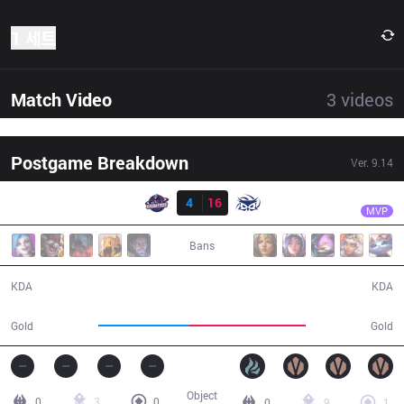
1 세트
Match Video
3
videos
Postgame Breakdown
Ver.
9.14
결과
SUP
Frozen
GAL
4
16
SUP
29:08
MVP
Bans
4 / 16 / 6
16 / 4 / 44
KDA
KDA
45,376
57,688
Gold
Gold
Object
0
3
0
0
9
1