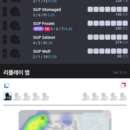
226
7.8
3 / 1 / 12
15.00
SUP
Stomaged
143
4.9
2 / 0 / 9
13.20
SUP
Frozen
240
8.2
MVP
5 / 0 / 7
14.40
FB
SUP
Zeitnot
274
9.4
4 / 2 / 6
5.00
SUP
Wolf
65
2.2
2 / 1 / 10
12.00
리플레이 맵
Ver.
9.14
Blue
Side
Red
Side
16
12
15
13
12
16
14
16
14
13