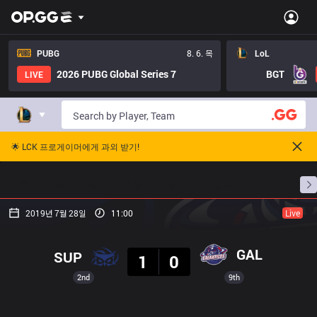
PUBG
8. 6. 목
LoL
2026 PUBG Global Series 7
BGT
LIVE
🌟 LCK 프로게이머에게 과외 받기!
홈
경기 일정
순위
통계
승부 예측
프로빌
2019년 7월 28일
11:00
Live
결과
GAL
SUP
1
0
2nd
9th