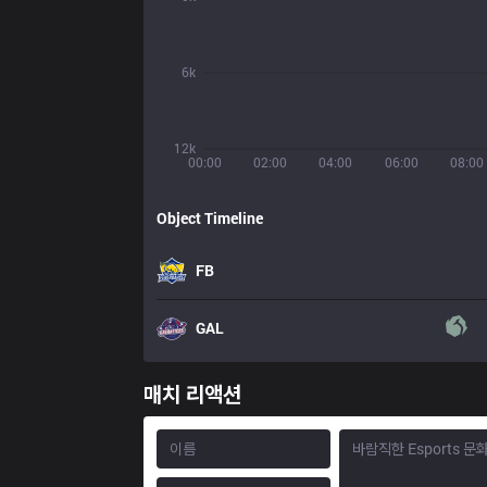
6k
12k
00:00
02:00
04:00
06:00
08:00
Object Timeline
FB
GAL
매치 리액션