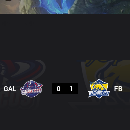
 예측
프로빌드
결과
GAL
0
1
FB