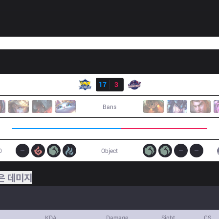
결과
FB
17
3
GAL
Bans
0
Object
은 데미지
KDA
Damage
Sight
CS