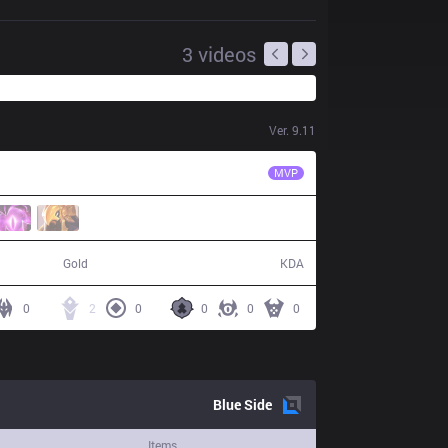
3
videos
Ver.
9.11
FB
Ellam
MVP
51,245
3 / 17 / 5
Gold
KDA
0
2
0
0
0
0
Blue
Side
Items