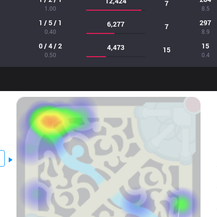
12,424
7
1.00
8.5
1 / 5 / 1
297
6,277
7
0.40
8.9
0 / 4 / 2
15
4,473
15
0.50
0.4