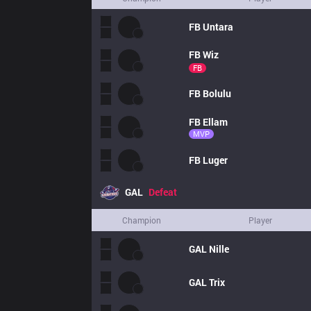
FB
Untara
FB
Wiz
FB
FB
Bolulu
FB
Ellam
MVP
FB
Luger
GAL
Defeat
Champion
Player
GAL
Nille
GAL
Trix