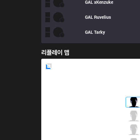
GAL
xKenzuke 
GAL
Ruvelius
GAL
Tarky
리플레이 맵
Blue
Side
FB
Untara
3 / 0 / 2
FB
Wiz
5 / 1 / 6
FB
Bolulu
5 / 0 / 7