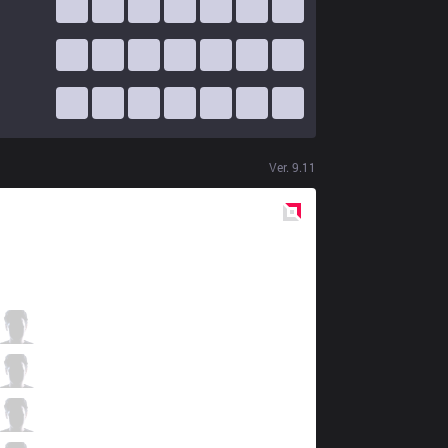
Ver.
9.11
Red
Side
GAL
Nille
0 / 4 / 0
GAL
Trix
1 / 2 / 1
GAL
xKenzuke
1 / 2 / 1