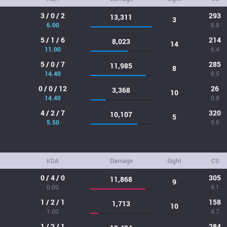
3 / 0 / 2
293
13,311
3
6.00
8.8
5 / 1 / 6
214
8,023
14
11.00
6.4
5 / 0 / 7
285
11,985
8
14.40
8.5
0 / 0 / 12
26
3,368
10
14.40
0.8
4 / 2 / 7
320
10,107
5
5.50
9.6
KDA
Damage
Sight
CS
0 / 4 / 0
305
11,868
9
0.00
9.1
1 / 2 / 1
158
1,713
10
1.00
4.7
1 / 2 / 1
284