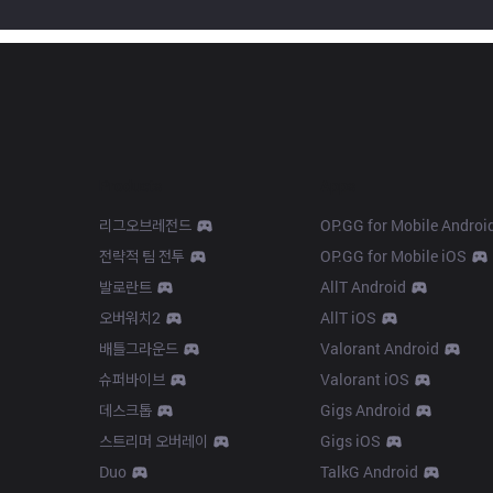
Products
Apps
리그오브레전드
OP.GG for Mobile Androi
전략적 팀 전투
OP.GG for Mobile iOS
발로란트
AllT Android
오버워치2
AllT iOS
배틀그라운드
Valorant Android
슈퍼바이브
Valorant iOS
데스크톱
Gigs Android
스트리머 오버레이
Gigs iOS
Duo
TalkG Android