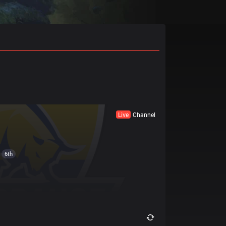
Live
Channel
6th