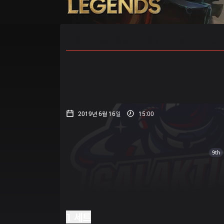
홈
경기 일정
순위
통계
승부
2019년 6월 16일
15:00
9th
1 세트