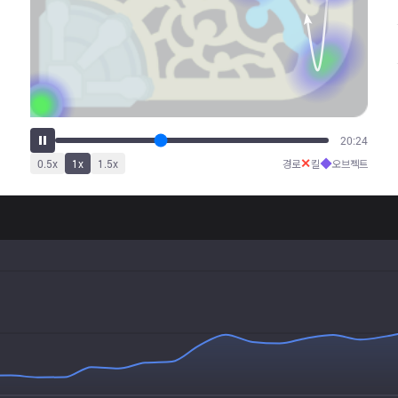
25:36
✕
◆
0.5
x
1
x
1.5
x
경로
킬
오브젝트