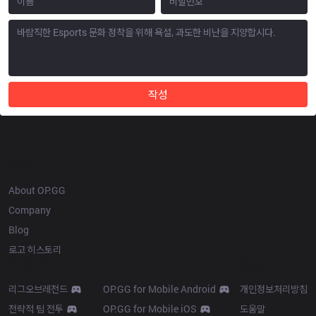
작성
OP.GG
About OP.GG
Company
Blog
로고 히스토리
Products
Resources
리그오브레전드
OP.GG for Mobile Android
개인정보처리방침
전략적 팀 전투
OP.GG for Mobile iOS
도움말