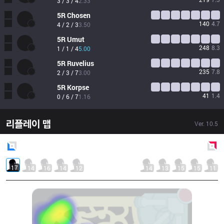
3 / 3 / 4
2.33
5R
Chosen
140
4.7
4 / 2 / 3
3.50
5R
Umut
248
8.3
1 / 1 / 4
5.00
5R
Ruvelius
235
7.8
2 / 3 / 7
3.00
5R
Korpse
41
1.4
0 / 6 / 7
1.16
리플레이 맵
Ver.
10.5
Blue
Side
Red
Side
17
14
16
14
12
14
13
15
15
11