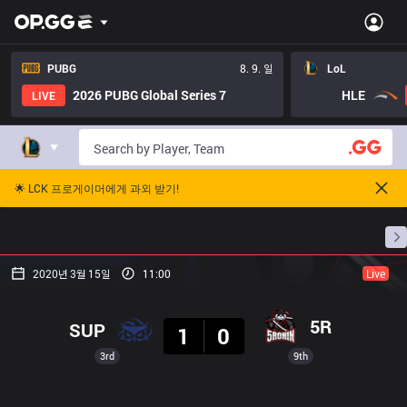
PUBG
8. 9. 일
LoL
2026 PUBG Global Series 7
HLE
LIVE
🌟 LCK 프로게이머에게 과외 받기!
홈
경기 일정
순위
통계
승부 예측
프로빌
2020년 3월 15일
11:00
Live
결과
5R
SUP
1
0
3rd
9th