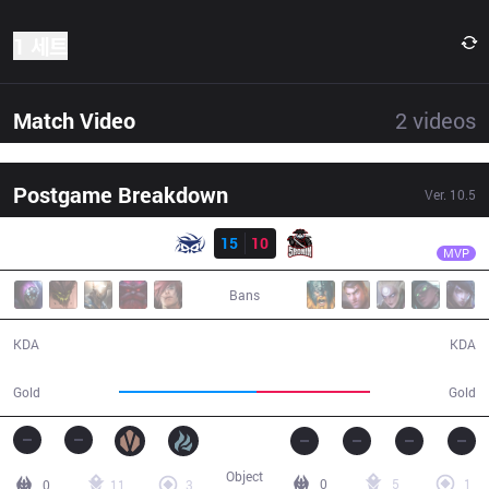
1 세트
Match Video
2
videos
Postgame Breakdown
Ver.
10.5
결과
SUP
Bolulu
SUP
15
10
5R
30:01
MVP
Bans
15 / 10 / 37
10 / 15 / 25
KDA
KDA
58,053
48,094
Gold
Gold
Object
0
5
1
0
11
3