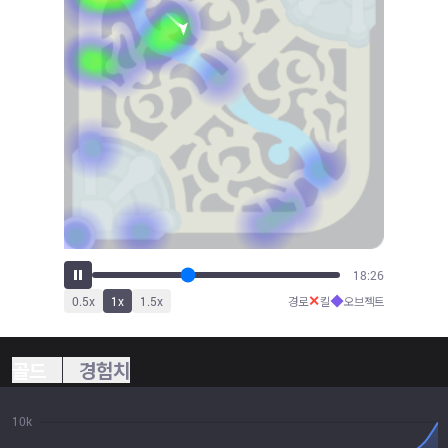
20:17
✕
◆
0.5
x
1
x
1.5
x
경로
킬
오브젝트
골드
경험치
10k