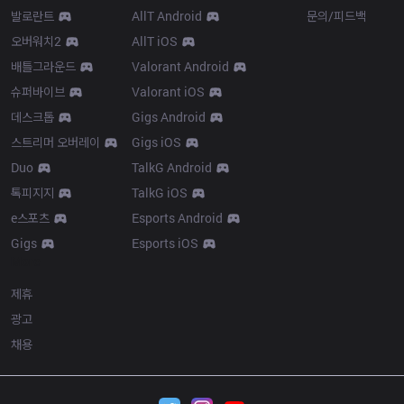
발로란트
AllT Android
문의/피드백
오버워치2
AllT iOS
배틀그라운드
Valorant Android
슈퍼바이브
Valorant iOS
데스크톱
Gigs Android
스트리머 오버레이
Gigs iOS
Duo
TalkG Android
톡피지지
TalkG iOS
e스포츠
Esports Android
Gigs
Esports iOS
More
제휴
광고
채용