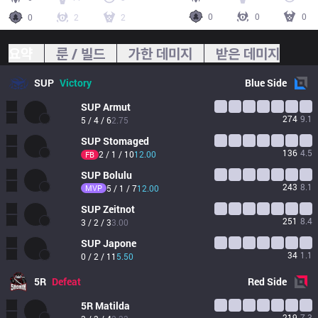
0
0
0
0
2
2
요약
룬 / 빌드
가한 데미지
받은 데미지
SUP
Victory
Blue
Side
SUP
Armut
274
9.1
5 / 4 / 6
2.75
SUP
Stomaged
136
4.5
2 / 1 / 10
12.00
FB
SUP
Bolulu
243
8.1
MVP
5 / 1 / 7
12.00
SUP
Zeitnot
251
8.4
3 / 2 / 3
3.00
SUP
Japone
34
1.1
0 / 2 / 11
5.50
5R
Defeat
Red
Side
5R
Matilda
219
7.3