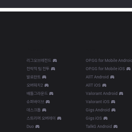
Products
Apps
리그오브레전드
OP.GG for Mobile Androi
전략적 팀 전투
OP.GG for Mobile iOS
발로란트
AllT Android
오버워치2
AllT iOS
배틀그라운드
Valorant Android
슈퍼바이브
Valorant iOS
데스크톱
Gigs Android
스트리머 오버레이
Gigs iOS
Duo
TalkG Android