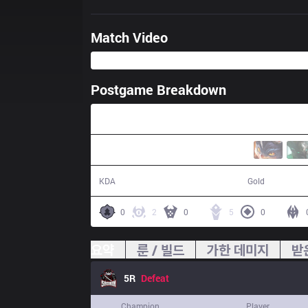
Match Video
Postgame Breakdown
35:48
7 / 16 / 20
56,824
KDA
Gold
0
2
0
5
0
요약
룬 / 빌드
가한 데미지
받
5R
Defeat
Champion
Player