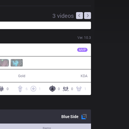
3
videos
Ver.
10.3
AUR
Madly
MVP
61,791
16 / 7 / 47
Gold
KDA
0
6
1
0
0
1
Blue
Side
Items