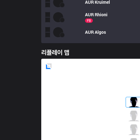
AUR
Kruimel
AUR
Rhioni
FB
AUR
Algos
리플레이 맵
Blue
Side
5R
Matilda
2 / 4 / 3
5R
Chosen
3 / 3 / 4
5R
Umut
1 / 3 / 4