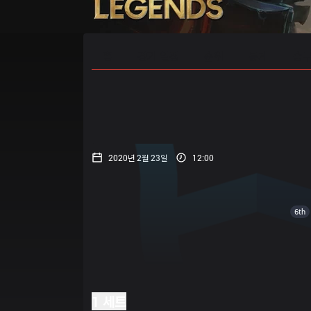
홈
경기 일정
순위
통계
승부
2020년 2월 23일
12:00
6th
1 세트