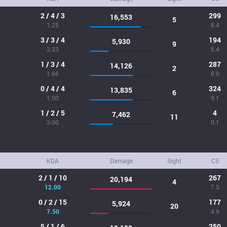
2 / 4 / 3
299
16,553
5
1.25
8.4
3 / 3 / 4
194
5,930
9
2.33
5.4
1 / 3 / 4
287
14,126
2
1.66
8.0
0 / 4 / 4
324
13,835
6
1.00
9.1
1 / 2 / 5
4
7,462
11
3.00
0.1
KDA
Damage
Sight
CS
2 / 1 / 10
267
20,194
4
12.00
7.5
0 / 2 / 15
177
5,924
20
7.50
4.9
5 / 1 / 6
250