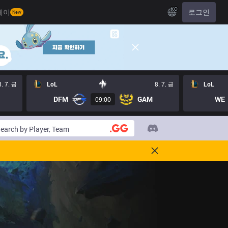
KO
레이
로그인
New
8. 7. 금
LoL
8. 7. 금
LoL
DFM
GAM
WE
09:00