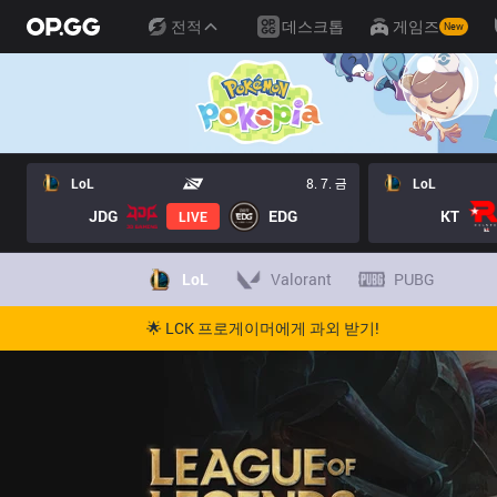
전적
데스크톱
게임즈
New
LoL
8. 7. 금
LoL
JDG
EDG
KT
LIVE
LoL
Valorant
PUBG
🌟 LCK 프로게이머에게 과외 받기!