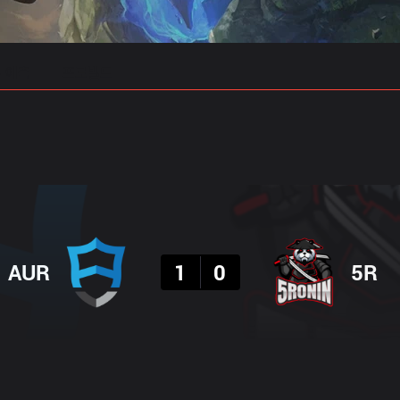
 예측
프로빌드
결과
AUR
1
0
5R