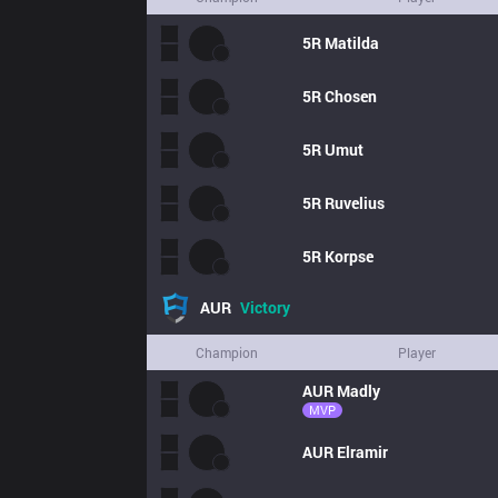
5R
Matilda
5R
Chosen
5R
Umut
5R
Ruvelius
5R
Korpse
AUR
Victory
Champion
Player
AUR
Madly
MVP
AUR
Elramir