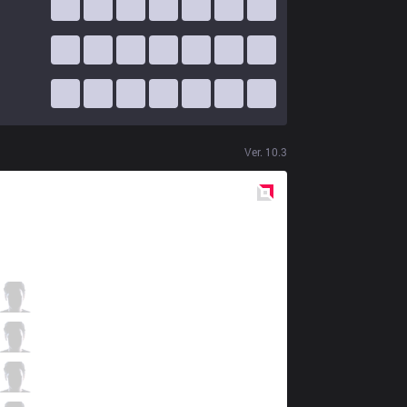
Ver.
10.3
Red
Side
AUR
Madly
2 / 1 / 10
AUR
Elramir
0 / 2 / 15
AUR
Kruimel
5 / 1 / 6