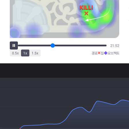
27:18
✕
◆
0.5
x
1
x
1.5
x
경로
킬
오브젝트