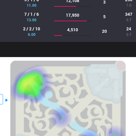
12,108
3
11.00
7.0
7 / 1 / 6
347
17,950
5
13.00
9.7
2 / 2 / 10
24
4,510
20
6.00
0.7