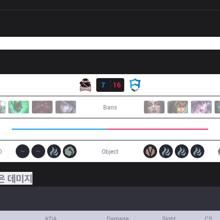
결과
5R
7
16
AUR
Bans
0
Object
은 데미지
KDA
Damage
Sight
CS