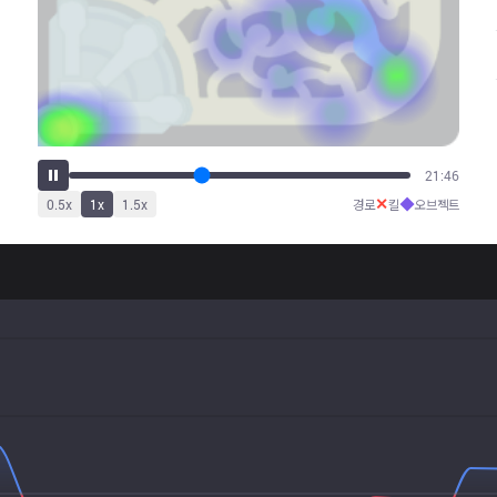
27:30
✕
◆
0.5
x
1
x
1.5
x
경로
킬
오브젝트