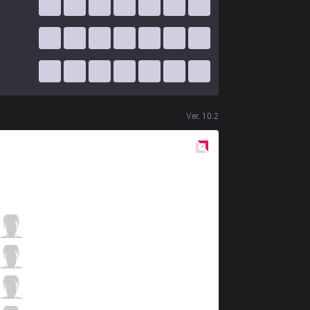
Ver.
10.2
Red
Side
5R
Mayhem
0 / 0 / 9
5R
Chosen
0 / 4 / 10
5R
Umut
7 / 2 / 2