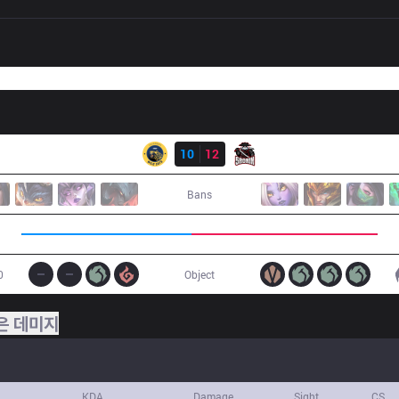
결과
IW
10
12
5R
Bans
0
Object
은 데미지
KDA
Damage
Sight
CS