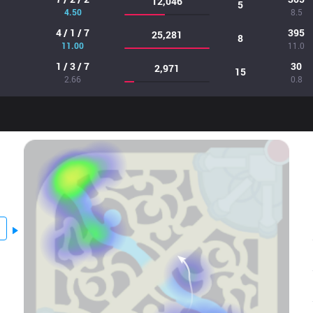
12,046
5
4.50
8.5
4 / 1 / 7
395
25,281
8
11.00
11.0
1 / 3 / 7
30
2,971
15
2.66
0.8