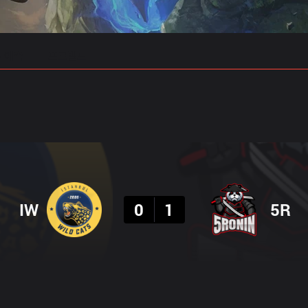
 예측
프로빌드
결과
IW
0
1
5R