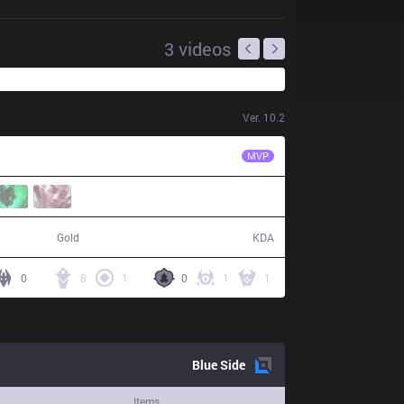
3
videos
Ver.
10.2
5R
Mayhem
MVP
62,633
12 / 10 / 35
Gold
KDA
0
8
1
0
1
1
Blue
Side
Items