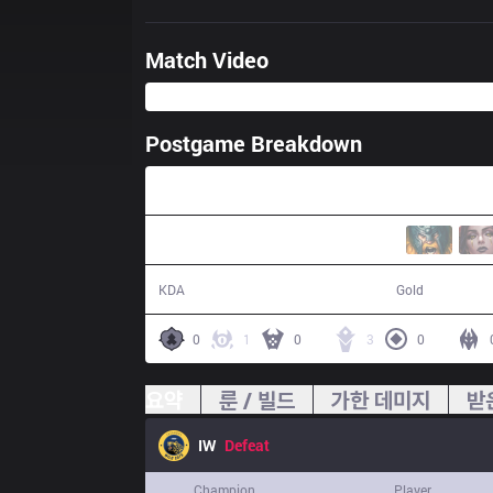
Match Video
Postgame Breakdown
35:48
10 / 12 / 21
57,180
KDA
Gold
0
1
0
3
0
요약
룬 / 빌드
가한 데미지
받
IW
Defeat
Champion
Player