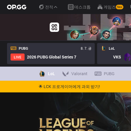
전적
데스크톱
게임즈
New
PUBG
8. 7. 금
LoL
2026 PUBG Global Series 7
VKS
LIVE
LoL
Valorant
PUBG
🌟 LCK 프로게이머에게 과외 받기!