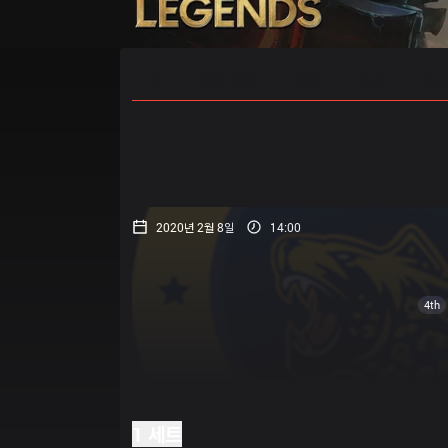
홈
경기 일정
순위
통계
승부
2020년 2월 8일
14:00
4th
1 세트