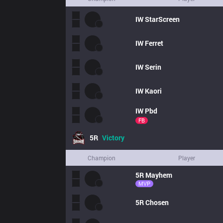
IW
StarScreen
IW
Ferret
IW
Serin
IW
Kaori
IW
Pbd
FB
5R
Victory
Champion
Player
5R
Mayhem
MVP
5R
Chosen