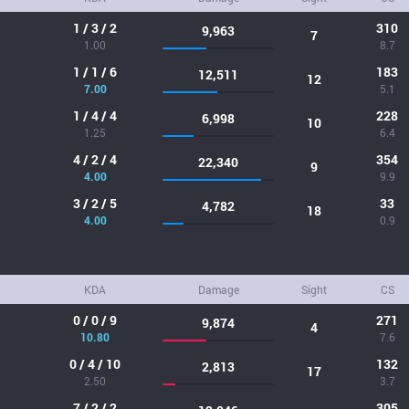
1 / 3 / 2
310
9,963
7
1.00
8.7
1 / 1 / 6
183
12,511
12
7.00
5.1
1 / 4 / 4
228
6,998
10
1.25
6.4
4 / 2 / 4
354
22,340
9
4.00
9.9
3 / 2 / 5
33
4,782
18
4.00
0.9
KDA
Damage
Sight
CS
0 / 0 / 9
271
9,874
4
10.80
7.6
0 / 4 / 10
132
2,813
17
2.50
3.7
7 / 2 / 2
305