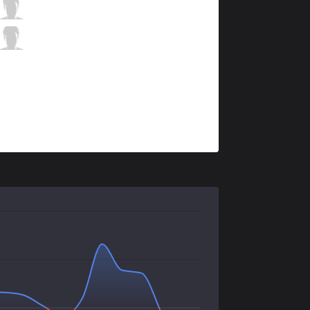
5R
Ruvelius
4 / 1 / 7
5R
Invoker
1 / 3 / 7