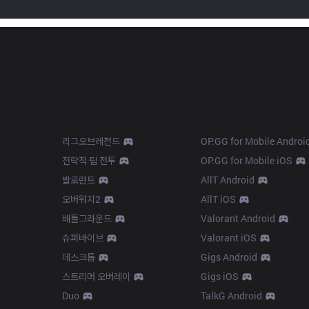
Products
Apps
리그오브레전드
OP.GG for Mobile Androi
전략적 팀 전투
OP.GG for Mobile iOS
발로란트
AllT Android
오버워치2
AllT iOS
배틀그라운드
Valorant Android
슈퍼바이브
Valorant iOS
데스크톱
Gigs Android
스트리머 오버레이
Gigs iOS
Duo
TalkG Android