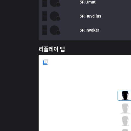
5R
Umut
5R
Ruvelius
5R
Invoker
리플레이 맵
Blue
Side
IW
StarScreen
1 / 3 / 2
IW
Ferret
1 / 1 / 6
IW
Serin
1 / 4 / 4