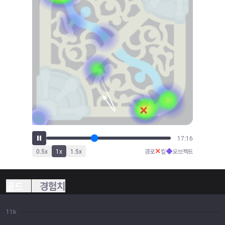
19:00
✕
◆
0.5
x
1
x
1.5
x
경로
킬
오브젝트
골드
경험치
11k