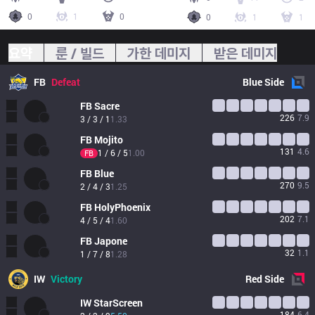
0
1
0
0
1
1
요약
룬 / 빌드
가한 데미지
받은 데미지
FB
Defeat
Blue
Side
FB
Sacre
226
7.9
3 / 3 / 1
1.33
FB
Mojito
131
4.6
1 / 6 / 5
1.00
FB
FB
Blue
270
9.5
2 / 4 / 3
1.25
FB
HolyPhoenix
202
7.1
4 / 5 / 4
1.60
FB
Japone
32
1.1
1 / 7 / 8
1.28
IW
Victory
Red
Side
IW
StarScreen
184
6.4