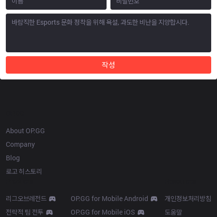
작성
OP.GG
About OP.GG
Company
Blog
로고 히스토리
Products
Resources
리그오브레전드
OP.GG for Mobile Android
개인정보처리방침
전략적 팀 전투
OP.GG for Mobile iOS
도움말