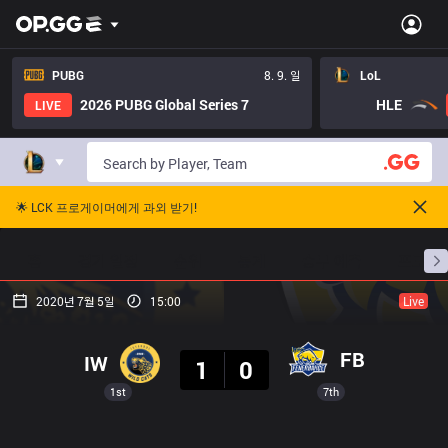
PUBG
8. 9. 일
LoL
2026 PUBG Global Series 7
HLE
LIVE
🌟 LCK 프로게이머에게 과외 받기!
홈
경기 일정
순위
통계
승부 예측
프로빌
2020년 7월 5일
15:00
Live
결과
FB
IW
1
0
1st
7th