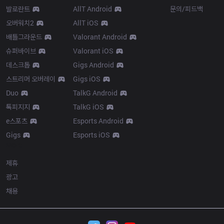
발로란트
AllT Android
문의/피드백
오버워치2
AllT iOS
배틀그라운드
Valorant Android
슈퍼바이브
Valorant iOS
데스크톱
Gigs Android
스트리머 오버레이
Gigs iOS
Duo
TalkG Android
톡피지지
TalkG iOS
e스포츠
Esports Android
Gigs
Esports iOS
More
제휴
광고
채용