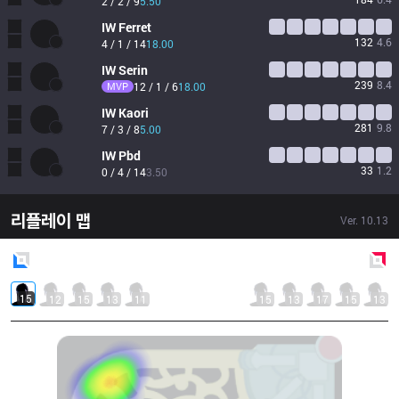
2 / 2 / 9
5.50
IW
Ferret
132
4.6
4 / 1 / 14
18.00
IW
Serin
239
8.4
MVP
12 / 1 / 6
18.00
IW
Kaori
281
9.8
7 / 3 / 8
5.00
IW
Pbd
33
1.2
0 / 4 / 14
3.50
리플레이 맵
Ver.
10.13
Blue
Side
Red
Side
15
12
15
13
11
15
13
17
15
13