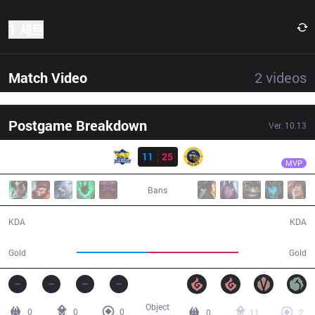
1 세트
Match Video
2
videos
Postgame Breakdown
Ver.
10.13
결과
IW
Serin
FB
11
25
IW
28:32
MVP
Bans
11 / 25 / 21
25 / 11 / 51
KDA
KDA
46,179
57,592
Gold
Gold
Object
0
0
0
0
11
2