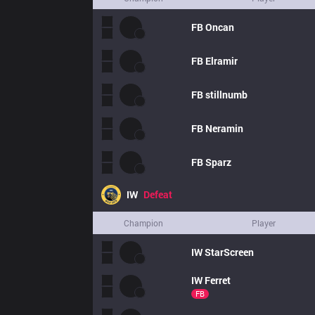
FB
Oncan
FB
Elramir
FB
stillnumb
FB
Neramin
FB
Sparz
IW
Defeat
Champion
Player
IW
StarScreen
IW
Ferret
FB