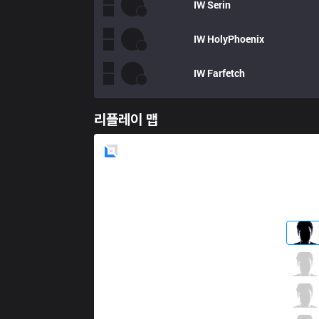
IW
Serin
IW
HolyPhoenix
IW
Farfetch
리플레이 맵
Blue
Side
FB
Oncan
1 / 4 / 16
FB
Elramir
5 / 1 / 13
FB
stillnumb
6 / 3 / 9