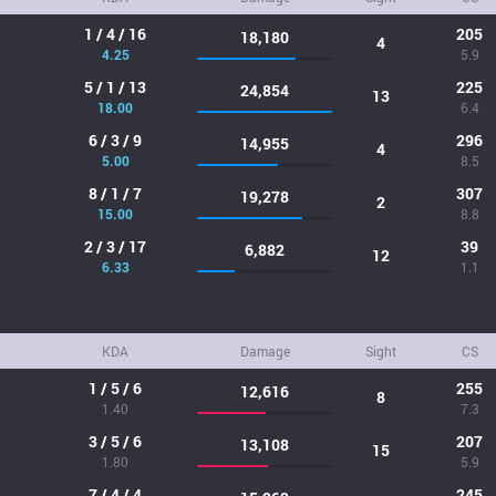
1 / 4 / 16
205
18,180
4
4.25
5.9
5 / 1 / 13
225
24,854
13
18.00
6.4
6 / 3 / 9
296
14,955
4
5.00
8.5
8 / 1 / 7
307
19,278
2
15.00
8.8
2 / 3 / 17
39
6,882
12
6.33
1.1
KDA
Damage
Sight
CS
1 / 5 / 6
255
12,616
8
1.40
7.3
3 / 5 / 6
207
13,108
15
1.80
5.9
7 / 4 / 4
245