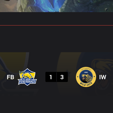
 예측
프로빌드
결과
FB
1
3
IW