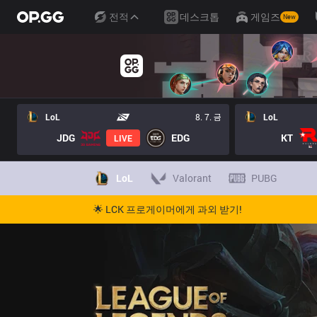
전적
데스크톱
게임즈
New
LoL
8. 7. 금
LoL
JDG
EDG
KT
LIVE
LoL
Valorant
PUBG
🌟 LCK 프로게이머에게 과외 받기!