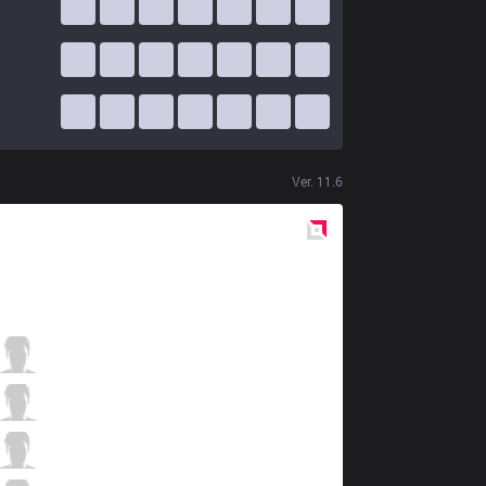
Ver.
11.6
Red
Side
IW
StarScreen
1 / 5 / 6
IW
Ferret
3 / 5 / 6
IW
Serin
7 / 4 / 4