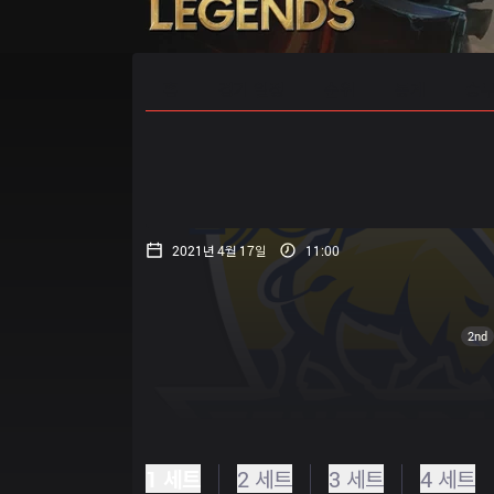
홈
경기 일정
순위
통계
승부
2021년 4월 17일
11:00
2nd
1 세트
2 세트
3 세트
4 세트