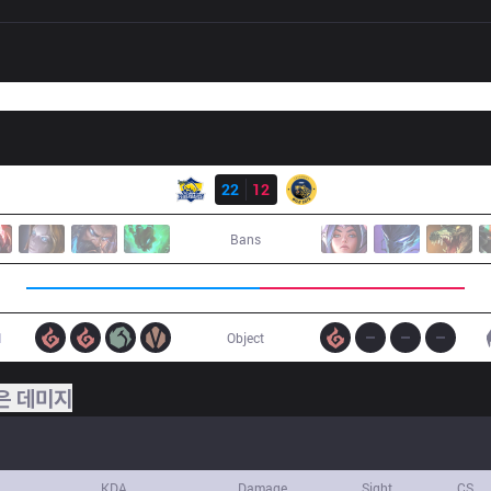
결과
FB
22
12
IW
Bans
1
Object
은 데미지
KDA
Damage
Sight
CS