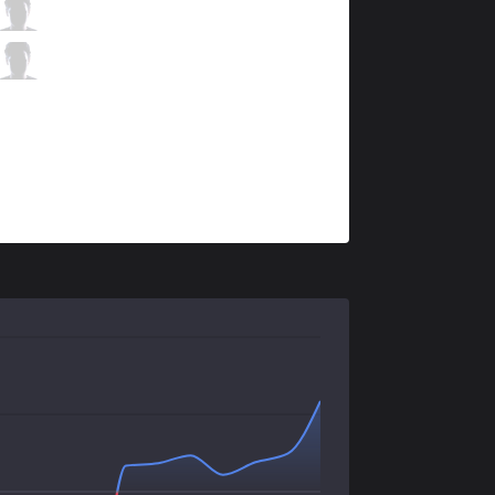
IW
HolyPhoenix
0 / 4 / 10
IW
Farfetch
1 / 4 / 7