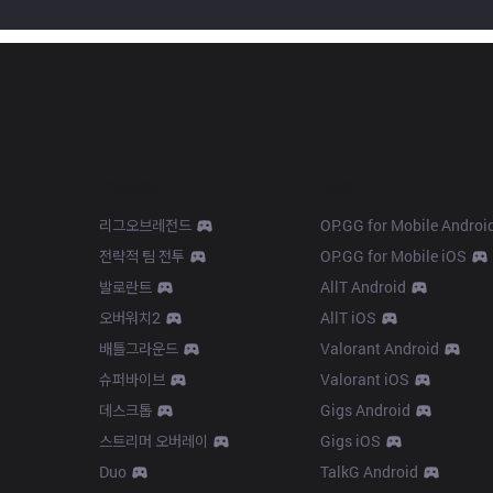
Products
Apps
리그오브레전드
OP.GG for Mobile Androi
전략적 팀 전투
OP.GG for Mobile iOS
발로란트
AllT Android
오버워치2
AllT iOS
배틀그라운드
Valorant Android
슈퍼바이브
Valorant iOS
데스크톱
Gigs Android
스트리머 오버레이
Gigs iOS
Duo
TalkG Android