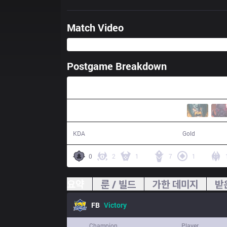
Match Video
Postgame Breakdown
34:56
22 / 12 / 62
65,488
KDA
Gold
0
2
1
7
1
요약
룬 / 빌드
가한 데미지
받
FB
Victory
Champion
Player