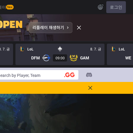
KO
레이
로그인
New
8. 7. 금
LoL
8. 7. 금
LoL
DFM
GAM
WE
09:00