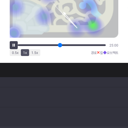
29:38
✕
◆
0.5
x
1
x
1.5
x
경로
킬
오브젝트