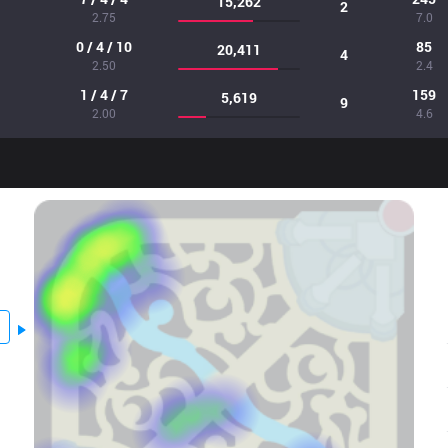
15,262
2
2.75
7.0
0 / 4 / 10
85
20,411
4
2.50
2.4
1 / 4 / 7
159
5,619
9
2.00
4.6