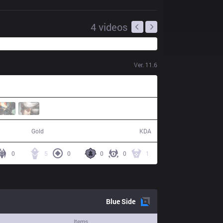
4
videos
Ver.
11.6
57,645
12 / 22 / 33
Gold
KDA
0
5
0
0
0
1
Blue
Side
Items