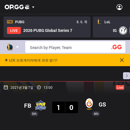
PUBG
8. 6. 목
LoL
2026 PUBG Global Series 7
IG
LIVE
🌟 LCK 프로게이머에게 과외 받기!
홈
경기 일정
순위
통계
승부 예측
프로빌
2021년 3월 7일
13:00
Live
결과
GS
FB
1
0
5th
4th