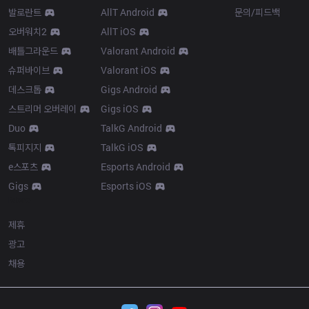
발로란트
AllT Android
문의/피드백
오버워치2
AllT iOS
배틀그라운드
Valorant Android
슈퍼바이브
Valorant iOS
데스크톱
Gigs Android
스트리머 오버레이
Gigs iOS
Duo
TalkG Android
톡피지지
TalkG iOS
e스포츠
Esports Android
Gigs
Esports iOS
More
제휴
광고
채용