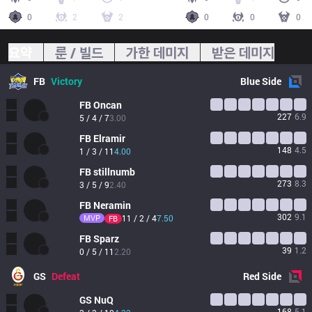
0
2
2
0
0
0
요약
룬 / 빌드
가한 데미지
받은 데미지
FB
Victory
Blue
Side
FB
Oncan
227
6.9
5 / 4 / 7
3.00
FB
Elramir
148
4.5
1 / 3 / 11
4.00
FB
stillnumb
273
8.3
3 / 5 / 9
2.40
FB
Neramin
302
9.1
MVP
11 / 2 / 4
7.50
FB
FB
Sparz
39
1.2
0 / 5 / 11
2.20
GS
Defeat
Red
Side
GS
NuQ
168
5.1