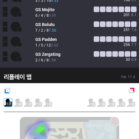
3 / 3 / 10
4.33
GS
Mojito
201
6.1
6 / 4 / 8
3.50
GS
Bolulu
251
7.6
7 / 2 / 8
7.50
GS
Padden
256
7.7
1 / 5 / 12
2.60
GS
Zergsting
30
0.9
2 / 6 / 8
1.66
리플레이 맵
Ver.
11.4
Blue
Side
Red
Side
17
14
17
17
13
15
15
16
15
12