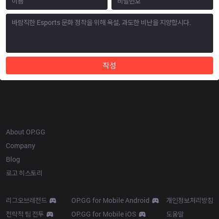
작성
OP.GG
About OP.GG
Company
Blog
로고 히스토리
Products
Resources
리그오브레전드
OP.GG for Mobile Android
개인정보처리방침
전략적 팀 전투
OP.GG for Mobile iOS
도움말