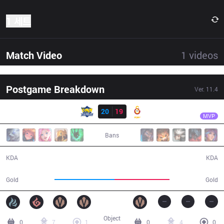
1 세트
Match Video
1
videos
Postgame Breakdown
Ver.
11.4
결과
FB
Neramin
FB
20
19
GS
33:05
MVP
Bans
20 / 19 / 42
19 / 20 / 46
KDA
KDA
62,163
57,175
Gold
Gold
Object
0
7
1
0
4
0