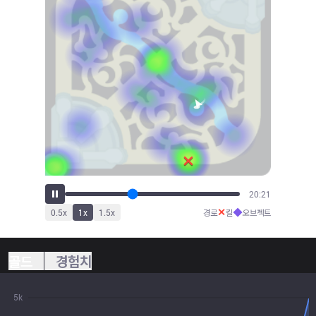
22:28
✕
◆
0.5
x
1
x
1.5
x
경로
킬
오브젝트
골드
경험치
5k