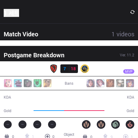
1 세트
Match Video
1
videos
Postgame Breakdown
Ver.
11.2
결과
IW
Ferret
NSR
7
18
IW
27:10
MVP
Bans
7 / 18 / 18
18 / 7 / 32
KDA
KDA
40,865
53,733
Gold
Gold
Object
0
1
0
0
9
1