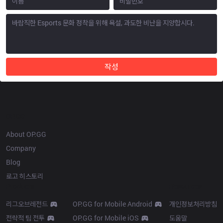
작성
OP.GG
About OP.GG
Company
Blog
로고 히스토리
Products
Resources
리그오브레전드
OP.GG for Mobile Android
개인정보처리방침
전략적 팀 전투
OP.GG for Mobile iOS
도움말