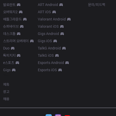
발로란트
AllT Android
문의/피드백
오버워치2
AllT iOS
배틀그라운드
Valorant Android
슈퍼바이브
Valorant iOS
데스크톱
Gigs Android
스트리머 오버레이
Gigs iOS
Duo
TalkG Android
톡피지지
TalkG iOS
e스포츠
Esports Android
Gigs
Esports iOS
More
제휴
광고
채용