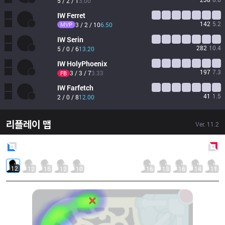
5 / 2 / 1
3.00
IW
Ferret
142
5.2
MVP
3 / 2 / 10
6.50
IW
Serin
282
10.4
5 / 0 / 6
13.20
IW
HolyPhoenix
197
7.3
3 / 3 / 7
3.33
FB
IW
Farfetch
41
1.5
2 / 0 / 8
12.00
리플레이 맵
Ver.
11.2
Blue
Side
Red
Side
12
12
15
12
10
16
13
16
14
11