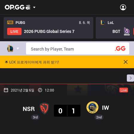
PUBG
8. 6. 목
LoL
2026 PUBG Global Series 7
BGT
LIVE
🌟 LCK 프로게이머에게 과외 받기!
홈
경기 일정
순위
통계
승부 예측
프로빌
2021년 2월 6일
12:00
Live
결과
IW
NSR
0
1
3rd
2nd