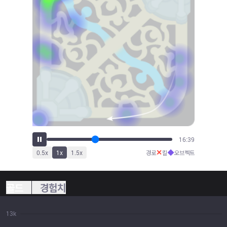
17:36
✕
◆
0.5
x
1
x
1.5
x
경로
킬
오브젝트
골드
경험치
13k