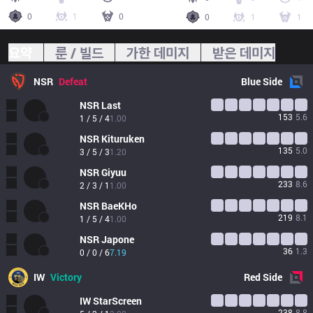
0
1
0
0
1
1
요약
룬 / 빌드
가한 데미지
받은 데미지
NSR
Defeat
Blue
Side
NSR
Last
153
5.6
1 / 5 / 4
1.00
NSR
Kituruken
135
5.0
3 / 5 / 3
1.20
NSR
Giyuu
233
8.6
2 / 3 / 1
1.00
NSR
BaeKHo
219
8.1
1 / 5 / 4
1.00
NSR
Japone
36
1.3
0 / 0 / 6
7.19
IW
Victory
Red
Side
IW
StarScreen
238
8.8