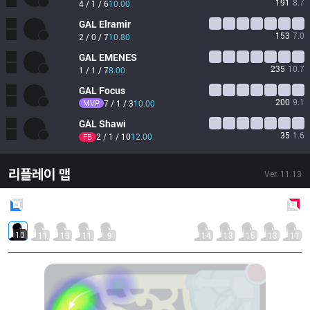
191
8.7
4 / 1 / 6
10.00
GAL
Elramir
153
7.0
2 / 0 / 7
10.80
GAL
EMENES
235
10.7
1 / 1 / 7
8.00
GAL
Focus
200
9.1
MVP
7 / 1 / 3
10.00
GAL
Shawi
35
1.6
2 / 1 / 10
12.00
FB
리플레이 맵
Ver.
11.13
Blue
Side
Red
Side
13
11
13
11
9
14
13
15
13
11