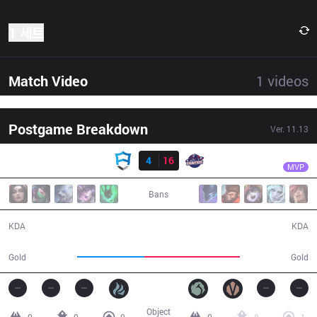
1 세트
Match Video
1
videos
Postgame Breakdown
Ver.
11.13
결과
GAL
Focus
AUR
4
16
GAL
21:54
MVP
Bans
4 / 16 / 7
16 / 4 / 33
KDA
KDA
33,315
46,975
Gold
Gold
Object