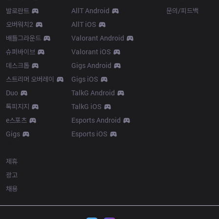
발로란트
AllT Android
문의/피드백
오버워치2
AllT iOS
배틀그라운드
Valorant Android
슈퍼바이브
Valorant iOS
데스크톱
Gigs Android
스트리머 오버레이
Gigs iOS
Duo
TalkG Android
톡피지지
TalkG iOS
e스포츠
Esports Android
Gigs
Esports iOS
More
제휴
광고
채용