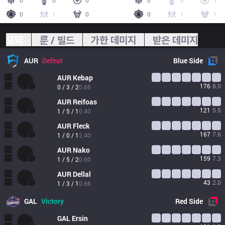
0
0
0
0
8
1
0
1
0
0
1
1
요약
룬 / 빌드
가한 데미지
받은 데미지
AUR
Defeat
Blue
Side
AUR
Kebap
176
8.0
0 / 3 / 2
0.66
AUR
Reifoas
121
5.5
1 / 5 / 1
0.40
AUR
Fleck
167
7.6
1 / 0 / 1
2.40
AUR
Nako
159
7.3
1 / 5 / 2
0.60
AUR
Dellal
43
2.0
1 / 3 / 1
0.66
GAL
Victory
Red
Side
GAL
Ersin