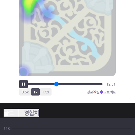
14:09
✕
◆
0.5
x
1
x
1.5
x
경로
킬
오브젝트
골드
경험치
11k