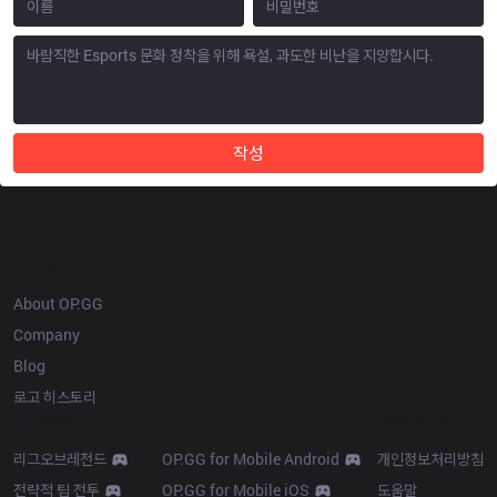
작성
OP.GG
About OP.GG
Company
Blog
로고 히스토리
Products
Resources
리그오브레전드
OP.GG for Mobile Android
개인정보처리방침
전략적 팀 전투
OP.GG for Mobile iOS
도움말