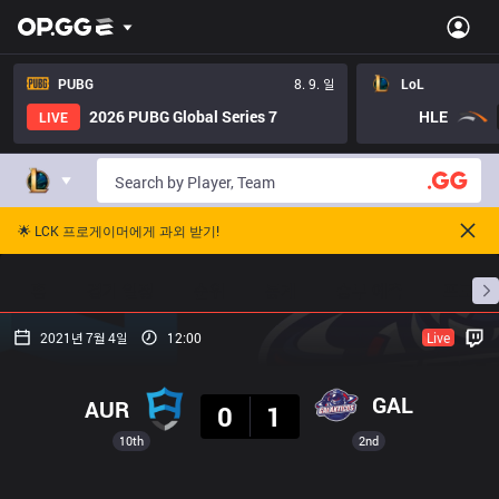
PUBG
8. 9. 일
LoL
2026 PUBG Global Series 7
HLE
LIVE
🌟 LCK 프로게이머에게 과외 받기!
홈
경기 일정
순위
통계
승부 예측
프로빌
2021년 7월 4일
12:00
Live
결과
GAL
AUR
0
1
10th
2nd