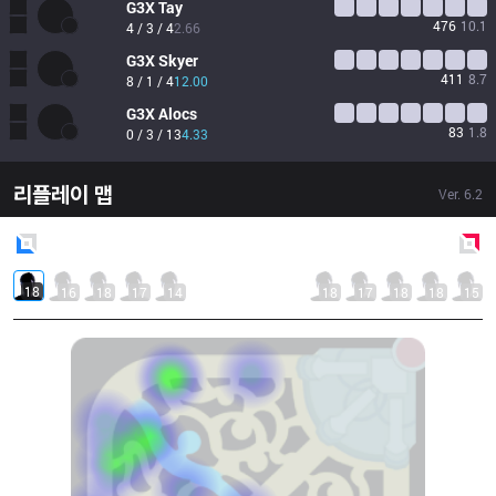
G3X
Tay
476
10.1
4 / 3 / 4
2.66
G3X
Skyer
411
8.7
8 / 1 / 4
12.00
G3X
Alocs
83
1.8
0 / 3 / 13
4.33
리플레이 맵
Ver.
6.2
Blue
Side
Red
Side
18
16
18
17
14
18
17
18
18
15