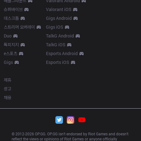
배틀그라운드
Valorant Android
슈퍼바이브
Valorant iOS
데스크톱
Gigs Android
스트리머 오버레이
Gigs iOS
Duo
TalkG Android
톡피지지
TalkG iOS
e스포츠
Esports Android
Gigs
Esports iOS
More
제휴
광고
채용
© 2012-
2026
 OP.GG. OP.GG isn’t endorsed by Riot Games and doesn’t 
reflect the views or opinions of Riot Games or anyone officially 