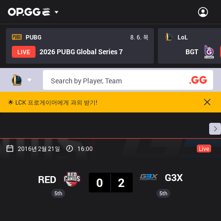
PUBG
8. 6. 목
LoL
2026 PUBG Global Series 7
BGT
LIVE
🌟 LCK 프로게이머에게 과외 받기!
홈
경기 일정
순위
통계
승부 예측
프로빌
2016년 2월 21일
16:00
Live
결과
G3X
RED
0
2
5th
5th