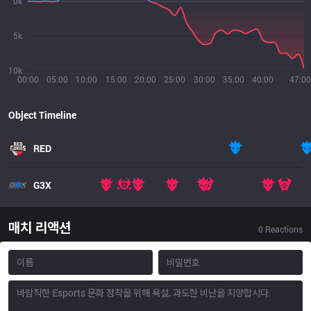
0k
5k
10k
00:00
05:00
10:00
15:00
20:00
25:00
30:00
35:00
40:00
47:00
Object Timeline
RED
G3X
매치 리액션
0
Reactions