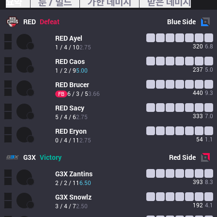
요약
룬 / 빌드
가한 데미지
받은 데미지
RED
Defeat
Blue
Side
RED
Ayel
320
6.8
1 / 4 / 10
2.75
RED
Caos
237
5.0
1 / 2 / 9
5.00
RED
Brucer
440
9.3
6 / 3 / 5
3.66
FB
RED
Sacy
333
7.0
5 / 4 / 6
2.75
RED
Eryon
54
1.1
0 / 4 / 11
2.75
G3X
Victory
Red
Side
G3X
Zantins
393
8.3
2 / 2 / 11
6.50
G3X
Snowlz
192
4.1
3 / 4 / 7
2.50