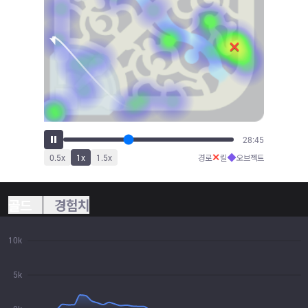
30:32
✕
◆
0.5
x
1
x
1.5
x
경로
킬
오브젝트
골드
경험치
10k
5k