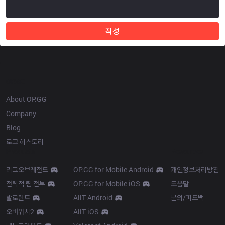
작성
OP.GG
About OP.GG
Company
Blog
로고 히스토리
Products
Resources
리그오브레전드
OP.GG for Mobile Android
개인정보처리방침
전략적 팀 전투
OP.GG for Mobile iOS
도움말
발로란트
AllT Android
문의/피드백
오버워치2
AllT iOS