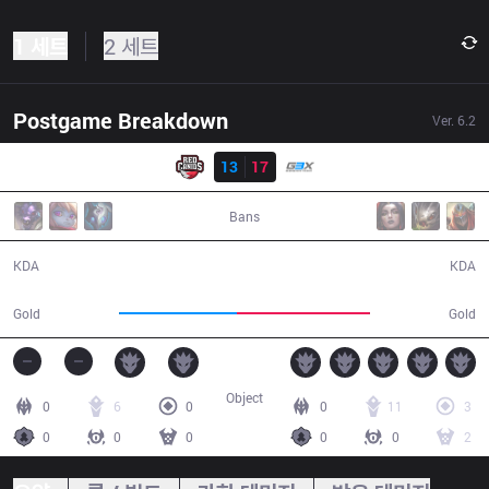
1 세트
2 세트
Postgame Breakdown
Ver.
6.2
결과
RED
13
17
G3X
47:15
Bans
13 / 17 / 41
17 / 13 / 39
KDA
KDA
79,220
89,170
Gold
Gold
Object
0
6
0
0
11
3
0
0
0
0
0
2