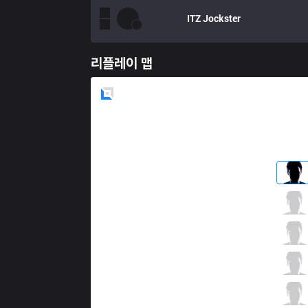
ITZ
Jockster
리플레이 맵
Blue
Side
RED
Ayel
0 / 3 / 3
RED
Caos
2 / 2 / 2
RED
Brucer
1 / 0 / 5
RED
Sacy
2 / 2 / 3
RED
Eryon
1 / 1 / 3