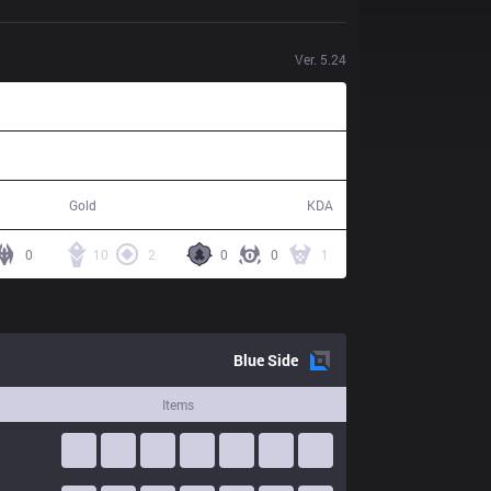
Ver.
5.24
79,820
8 / 6 / 14
Gold
KDA
0
10
2
0
0
1
Blue
Side
Items