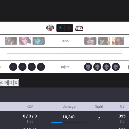
결과
RED
6
8
ITZ
Bans
0
Object
은 데미지
KDA
Damage
Sight
CS
0 / 3 / 3
355
10,341
7
1.00
8.0