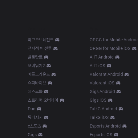
Products
Apps
리그오브레전드
OP.GG for Mobile Androi
전략적 팀 전투
OP.GG for Mobile iOS
발로란트
AllT Android
오버워치2
AllT iOS
배틀그라운드
Valorant Android
슈퍼바이브
Valorant iOS
데스크톱
Gigs Android
스트리머 오버레이
Gigs iOS
Duo
TalkG Android
톡피지지
TalkG iOS
e스포츠
Esports Android
Gigs
Esports iOS