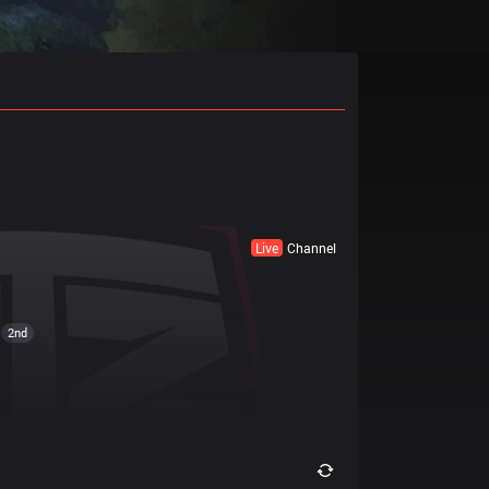
Live
Channel
2nd