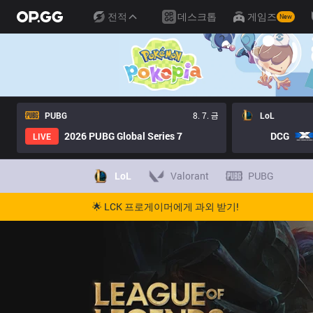
전적
데스크톱
게임즈
New
PUBG
8. 7. 금
LoL
2026 PUBG Global Series 7
DCG
LIVE
LoL
Valorant
PUBG
🌟 LCK 프로게이머에게 과외 받기!