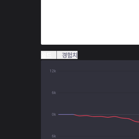
골드
경험치
12k
6k
0k
6k