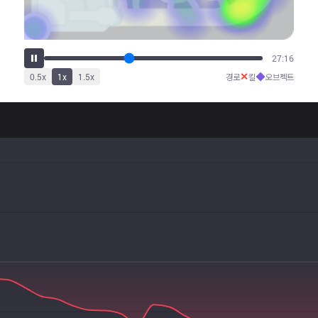
33:43
✕
◆
0.5
x
1
x
1.5
x
경로
킬
오브젝트