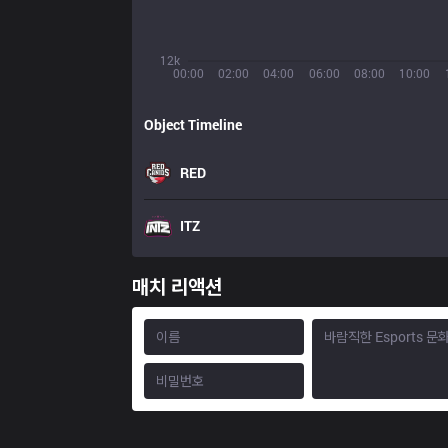
12k
00:00
02:00
04:00
06:00
08:00
10:00
Object Timeline
RED
ITZ
매치 리액션