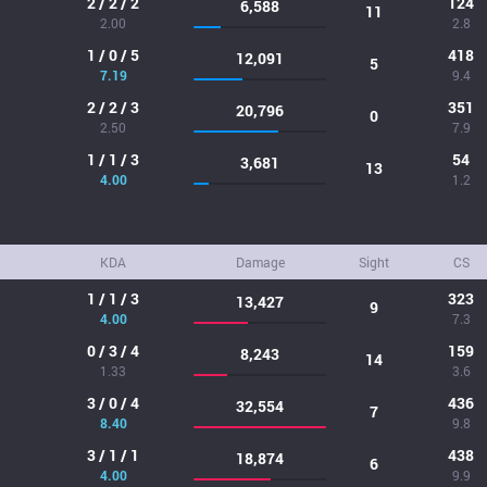
2 / 2 / 2
124
6,588
11
2.00
2.8
1 / 0 / 5
418
12,091
5
7.19
9.4
2 / 2 / 3
351
20,796
0
2.50
7.9
1 / 1 / 3
54
3,681
13
4.00
1.2
KDA
Damage
Sight
CS
1 / 1 / 3
323
13,427
9
4.00
7.3
0 / 3 / 4
159
8,243
14
1.33
3.6
3 / 0 / 4
436
32,554
7
8.40
9.8
3 / 1 / 1
438
18,874
6
4.00
9.9