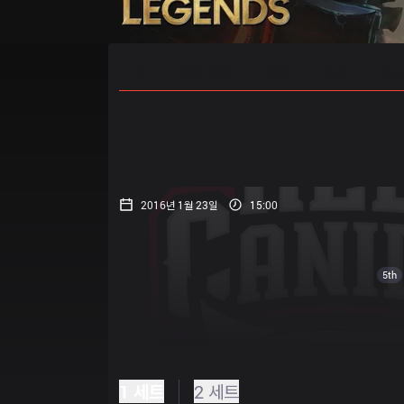
홈
경기 일정
순위
통계
승부
2016년 1월 23일
15:00
5th
1 세트
2 세트