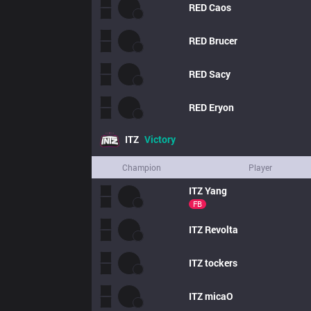
RED
Caos
RED
Brucer
RED
Sacy
RED
Eryon
ITZ
Victory
Champion
Player
ITZ
Yang
FB
ITZ
Revolta
ITZ
tockers
ITZ
micaO