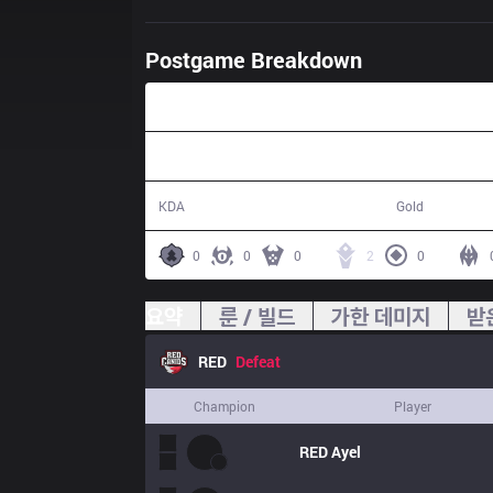
Postgame Breakdown
44:18
6 / 8 / 16
68,505
KDA
Gold
0
0
0
2
0
요약
룬 / 빌드
가한 데미지
받
RED
Defeat
Champion
Player
RED
Ayel