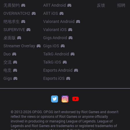
无畏契约
AllT Android
反馈
招聘
OVERWATCH2
AllT iOS
绝地求生
Valorant Android
SUPERVIVE
Valorant iOS
桌面版
Gigs Android
Streamer Overlay
Gigs iOS
Duo
TalkG Android
交流
TalkG iOS
电竞
Esports Android
Gigs
Esports iOS
© 2012-
2026
 OP.GG. OP.GG isn’t endorsed by Riot Games and doesn’t 
reflect the views or opinions of Riot Games or anyone officially 
involved in producing or managing League of Legends. League of 
Legends and Riot Games are trademarks or registered trademarks of 