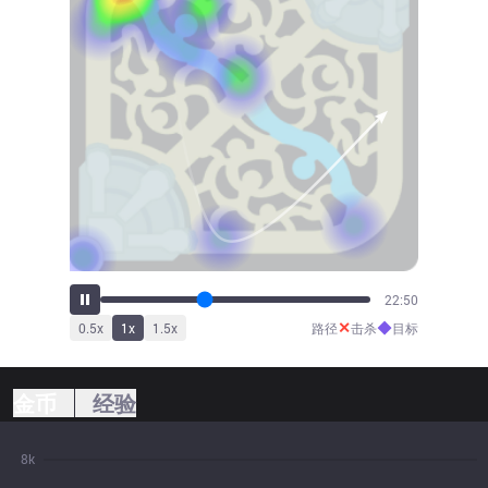
25:12
✕
◆
0.5
x
1
x
1.5
x
路径
击杀
目标
金币
经验
8k