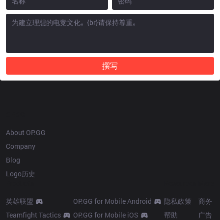
撰写
OP.GG
About OP.GG
Company
Blog
Logo历史
Products
Resources
More
英雄联盟
OP.GG for Mobile Android
隐私政策
商务
Teamfight Tactics
OP.GG for Mobile iOS
帮助
广告