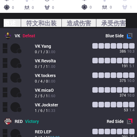
0
0
1
0
0
0
概述
符文和出装
造成伤害
承受伤害
VK
Defeat
Blue
Side
VK
Yang
386
10.3
0 / 1 / 3
3.00
VK
Revolta
191
5.1
0 / 1 / 1
1.00
VK
tockers
375
10.0
0 / 4 / 0
0.00
VK
micaO
374
10.0
2 / 5 / 1
0.60
VK
Jockster
53
1.4
1 / 6 / 1
0.33
RED
Victory
Red
Side
RED
LEP
291
7.8