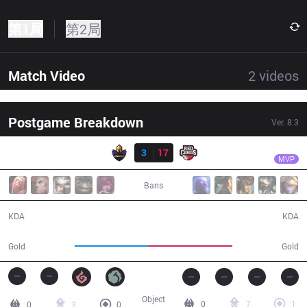
第1局
第2局
Match Video
2
videos
Postgame Breakdown
Ver.
8.3
结果
RED
Cabu
VK
3
17
RED
37:32
MVP
Bans
3 / 17 / 6
17 / 3 / 54
KDA
KDA
60,372
68,937
Gold
Gold
Object
0
7
1
0
3
0