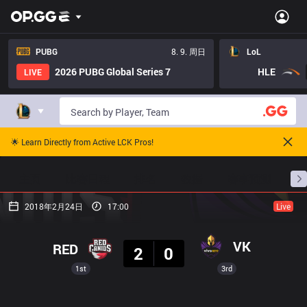
PUBG
8. 9. 周日
LoL
2026 PUBG Global Series 7
HLE
LIVE
🌟 Learn Directly from Active LCK Pros!
主页
比赛日程
排名
数据
赛事预测
职
2018年2月24日
17:00
Live
结果
VK
RED
2
0
1st
3rd