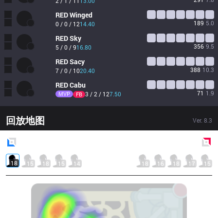
2 / 1 / 11
13.00
RED
Winged
189
5.0
0 / 0 / 12
14.40
RED
Sky
356
9.5
5 / 0 / 9
16.80
RED
Sacy
388
10.3
7 / 0 / 10
20.40
RED
Cabu
71
1.9
MVP
3 / 2 / 12
7.50
FB
回放地图
Ver.
8.3
Blue
Side
Red
Side
18
15
18
15
14
18
16
18
17
15