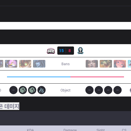
결과
ITZ
15
8
PRG
Bans
0
Object
은 데미지
KDA
Damage
Sight
CS