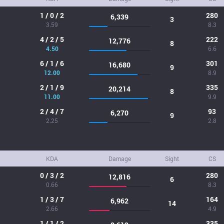
1 / 0 / 2
280
6,339
3
3.59
8.3
4 / 2 / 5
222
12,776
8
4.50
6.6
6 / 1 / 6
301
16,680
9
12.00
8.9
2 / 1 / 9
335
20,214
8
11.00
9.9
2 / 4 / 7
93
6,270
9
2.25
2.8
KDA
Damage
Sight
CS
0 / 3 / 2
280
12,816
6
0.66
8.3
1 / 3 / 7
164
6,962
14
2.66
4.9
1 / 1 / 2
335