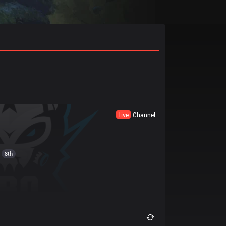
Live
Channel
8th