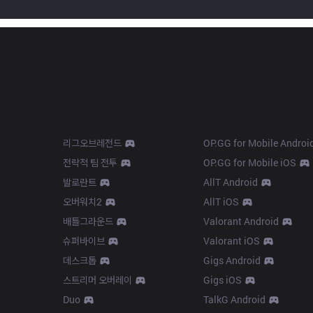
Products
Apps
리그오브레전드
OP.GG for Mobile Androi
전략적 팀 전투
OP.GG for Mobile iOS
발로란트
AllT Android
오버워치2
AllT iOS
배틀그라운드
Valorant Android
슈퍼바이브
Valorant iOS
데스크톱
Gigs Android
스트리머 오버레이
Gigs iOS
Duo
TalkG Android