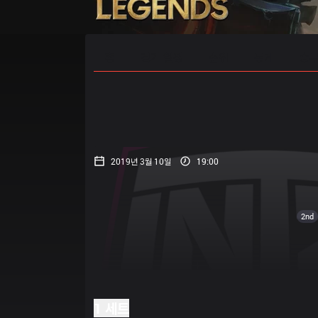
홈
경기 일정
순위
통계
승부
2019년 3월 10일
19:00
2nd
1 세트