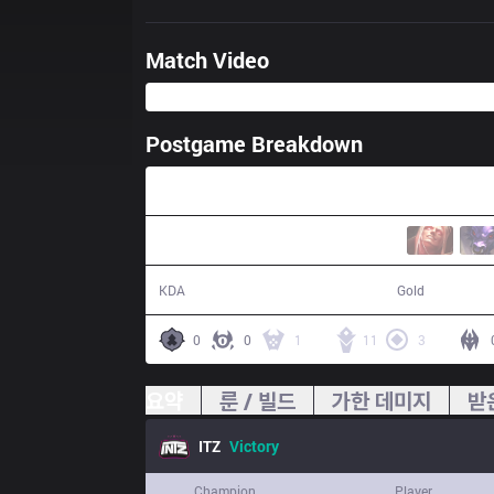
Match Video
Postgame Breakdown
33:44
15 / 8 / 29
66,232
KDA
Gold
0
0
1
11
3
요약
룬 / 빌드
가한 데미지
받
ITZ
Victory
Champion
Player