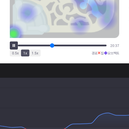
26:01
✕
◆
0.5
x
1
x
1.5
x
경로
킬
오브젝트