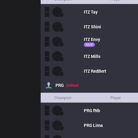
ITZ
Tay
ITZ
Shini
ITZ
Envy
MVP
ITZ
Mills
ITZ
RedBert
PRG
Defeat
Champion
Player
PRG
fNb
PRG
Lima