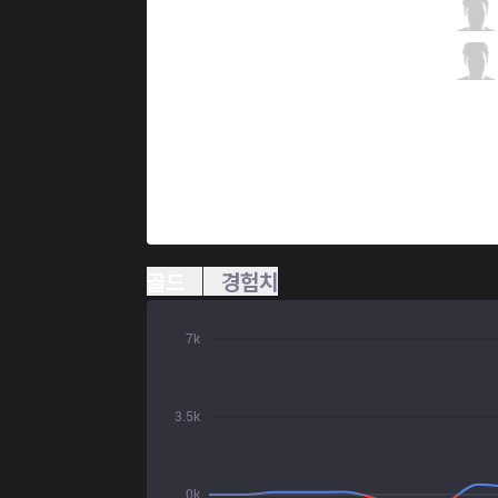
ITZ
Mills
2 / 1 / 9
ITZ
RedBert
2 / 4 / 7
골드
경험치
7k
3.5k
0k