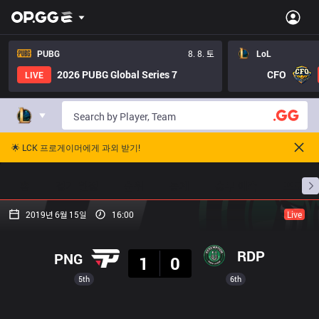
PUBG
8. 8. 토
LoL
2026 PUBG Global Series 7
CFO
LIVE
🌟 LCK 프로게이머에게 과외 받기!
홈
경기 일정
순위
통계
승부 예측
프로빌
2019년 6월 15일
16:00
Live
결과
RDP
PNG
1
0
5th
6th