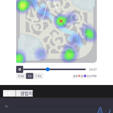
26:40
✕
◆
0.5
x
1
x
1.5
x
경로
킬
오브젝트
골드
경험치
8k