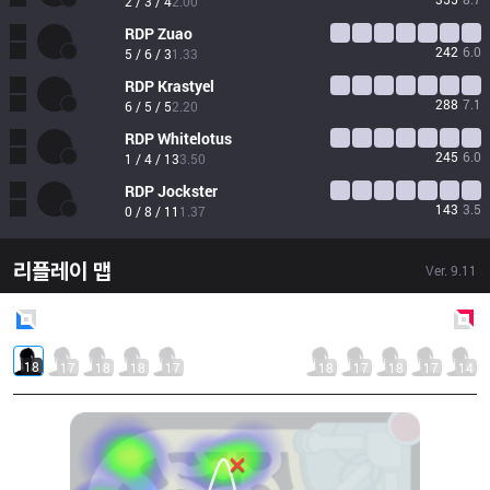
2 / 3 / 4
2.00
RDP
Zuao
242
6.0
5 / 6 / 3
1.33
RDP
Krastyel
288
7.1
6 / 5 / 5
2.20
RDP
Whitelotus
245
6.0
1 / 4 / 13
3.50
RDP
Jockster
143
3.5
0 / 8 / 11
1.37
리플레이 맵
Ver.
9.11
Blue
Side
Red
Side
18
17
18
18
17
18
17
18
17
14