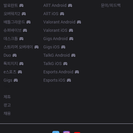
발로란트
AllT Android
문의/피드백
오버워치2
AllT iOS
배틀그라운드
Valorant Android
슈퍼바이브
Valorant iOS
데스크톱
Gigs Android
스트리머 오버레이
Gigs iOS
Duo
TalkG Android
톡피지지
TalkG iOS
e스포츠
Esports Android
Gigs
Esports iOS
More
제휴
광고
채용