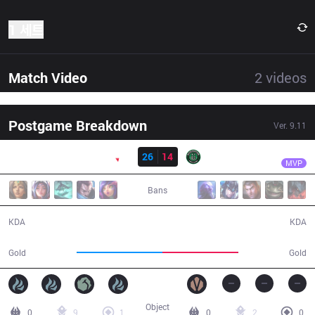
1 세트
Match Video
2
videos
Postgame Breakdown
Ver.
9.11
결과
PNG
esA
PNG
26
14
RDP
40:40
MVP
Bans
26 / 14 / 70
14 / 26 / 36
KDA
KDA
79,145
70,198
Gold
Gold
Object
0
9
1
0
2
0