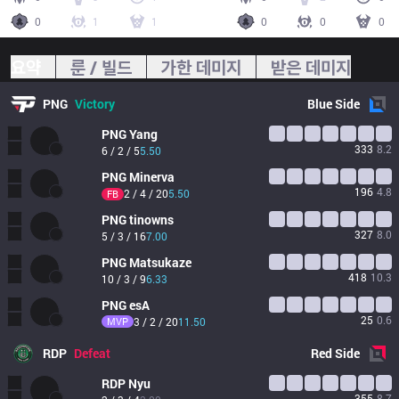
0
1
1
0
0
0
요약
룬 / 빌드
가한 데미지
받은 데미지
PNG
Victory
Blue
Side
PNG
Yang
333
8.2
6 / 2 / 5
5.50
PNG
Minerva
196
4.8
2 / 4 / 20
5.50
FB
PNG
tinowns
327
8.0
5 / 3 / 16
7.00
PNG
Matsukaze
418
10.3
10 / 3 / 9
6.33
PNG
esA
25
0.6
MVP
3 / 2 / 20
11.50
RDP
Defeat
Red
Side
RDP
Nyu
355
8.7