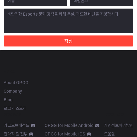
작성
OP.GG
About OP.GG
Company
Blog
로고 히스토리
Products
Resources
리그오브레전드
OP.GG for Mobile Android
개인정보처리방침
전략적 팀 전투
OP.GG for Mobile iOS
도움말