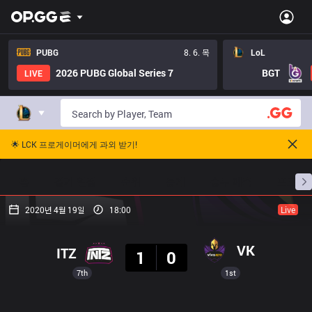
PUBG
8. 6. 목
LoL
2026 PUBG Global Series 7
BGT
LIVE
🌟 LCK 프로게이머에게 과외 받기!
홈
경기 일정
순위
통계
승부 예측
프로빌
2020년 4월 19일
18:00
Live
결과
VK
ITZ
1
0
7th
1st