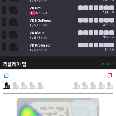
1 / 4 / 5
1.50
VK
Grell
191
5.0
5 / 8 / 3
1.00
FB
VK
NOsFerus
318
8.4
1 / 5 / 3
0.80
VK
Klaus
357
9.4
3 / 5 / 5
1.60
VK
Professor
34
0.9
1 / 5 / 5
1.20
리플레이 맵
Ver.
10.7
Blue
Side
Red
Side
18
17
18
17
15
16
15
17
16
14