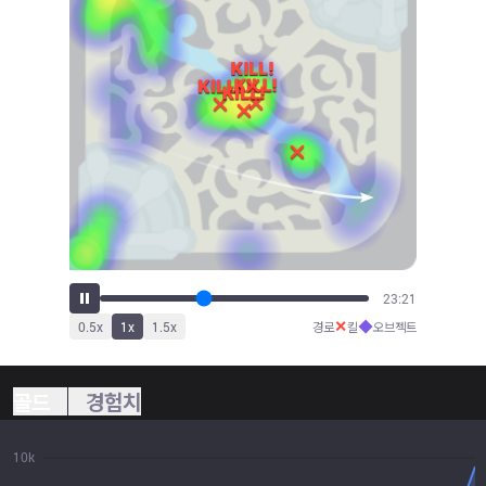
25:53
✕
◆
0.5
x
1
x
1.5
x
경로
킬
오브젝트
골드
경험치
10k