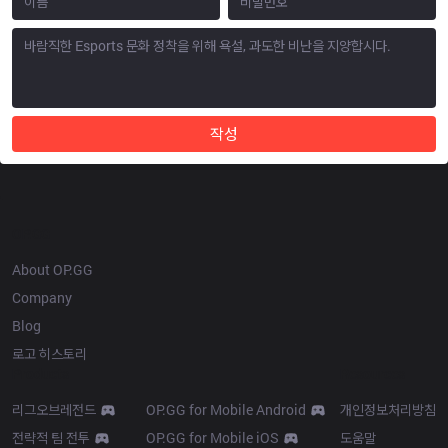
작성
OP.GG
About OP.GG
Company
Blog
로고 히스토리
Products
Resources
리그오브레전드
OP.GG for Mobile Android
개인정보처리방침
전략적 팀 전투
OP.GG for Mobile iOS
도움말