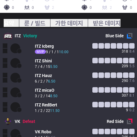
0
0
2
0
2
0
요약
룬 / 빌드
가한 데미지
받은 데미지
ITZ
Victory
Blue
Side
ITZ
Icberg
318
8.4
MVP
9 / 1 / 1
10.00
ITZ
Shini
209
5.5
7 / 4 / 15
5.50
ITZ
Hauz
290
7.6
6 / 2 / 7
6.50
ITZ
micaO
307
8.1
3 / 2 / 14
8.50
ITZ
RedBert
9
0.2
1 / 2 / 22
11.50
VK
Defeat
Red
Side
VK
Robo
246
6.5