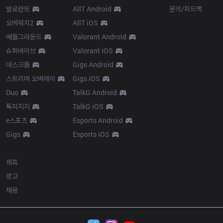
발로란트
AllT Android
문의/피드백
오버워치2
AllT iOS
배틀그라운드
Valorant Android
슈퍼바이브
Valorant iOS
데스크톱
Gigs Android
스트리머 오버레이
Gigs iOS
Duo
TalkG Android
톡피지지
TalkG iOS
e스포츠
Esports Android
Gigs
Esports iOS
More
제휴
광고
채용