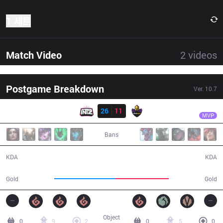
1 세트
Match Video
2
videos
Postgame Breakdown
Ver.
10.7
결과
ITZ
Icberg
ITZ
26
11
VK
38:03
MVP
Bans
26 / 11 / 59
11 / 26 / 21
KDA
KDA
70,905
61,721
Gold
Gold
Object
0
9
2
0
5
0