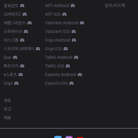
발로란트
AllT Android
문의/피드백
오버워치2
AllT iOS
배틀그라운드
Valorant Android
슈퍼바이브
Valorant iOS
데스크톱
Gigs Android
스트리머 오버레이
Gigs iOS
Duo
TalkG Android
톡피지지
TalkG iOS
e스포츠
Esports Android
Gigs
Esports iOS
More
제휴
광고
채용