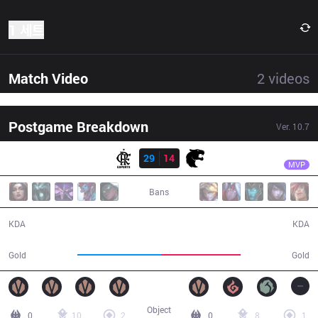
1 세트
Match Video
2
videos
Postgame Breakdown
Ver.
10.7
결과
FLA
Jojo
FLA
29
14
FUR
45:54
MVP
Bans
29 / 14 / 70
14 / 29 / 37
KDA
KDA
88,339
83,160
Gold
Gold
Object
0
10
2
0
8
1