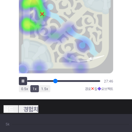
30:45
✕
◆
0.5
x
1
x
1.5
x
경로
킬
오브젝트
골드
경험치
5k