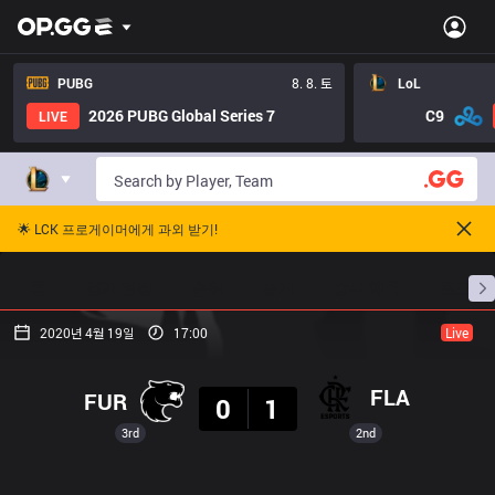
PUBG
8. 8. 토
LoL
2026 PUBG Global Series 7
C9
LIVE
🌟 LCK 프로게이머에게 과외 받기!
홈
경기 일정
순위
통계
승부 예측
프로빌
2020년 4월 19일
17:00
Live
결과
FLA
FUR
0
1
3rd
2nd