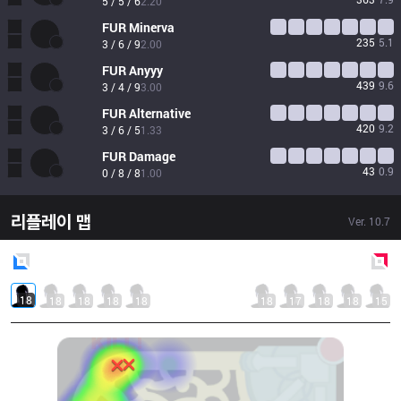
5 / 5 / 6
2.20
FUR
Minerva
235
5.1
3 / 6 / 9
2.00
FUR
Anyyy
439
9.6
3 / 4 / 9
3.00
FUR
Alternative
420
9.2
3 / 6 / 5
1.33
FUR
Damage
43
0.9
0 / 8 / 8
1.00
리플레이 맵
Ver.
10.7
Blue
Side
Red
Side
18
18
18
18
18
18
17
18
18
15