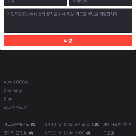
작성
OP.GG
About OP.GG
Company
Blog
로고 히스토리
Products
Resources
리그오브레전드
OP.GG for Mobile Android
개인정보처리방침
전략적 팀 전투
OP.GG for Mobile iOS
도움말