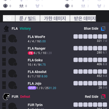
0
0
1
0
2
2
요약
룬 / 빌드
가한 데미지
받은 데미지
FLA
Victory
Blue
Side
FLA
WooFe
321
7.0
4 / 4 / 16
5.00
FLA
Ranger
280
6.1
6 / 5 / 10
3.20
FB
FLA
Goku
406
8.8
10 / 4 / 9
4.75
FLA
Absolut
452
9.8
8 / 1 / 10
18.00
FLA
Jojo
28
0.6
MVP
1 / 0 / 25
31.20
FUR
Defeat
Red
Side
FUR
Tyrin
363
7.9