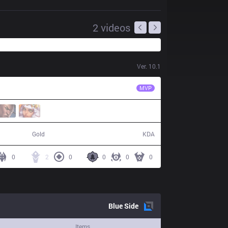
2
videos
Ver.
10.1
FUR
Alternative
MVP
54,735
9 / 15 / 22
Gold
KDA
0
2
0
0
0
0
Blue
Side
Items