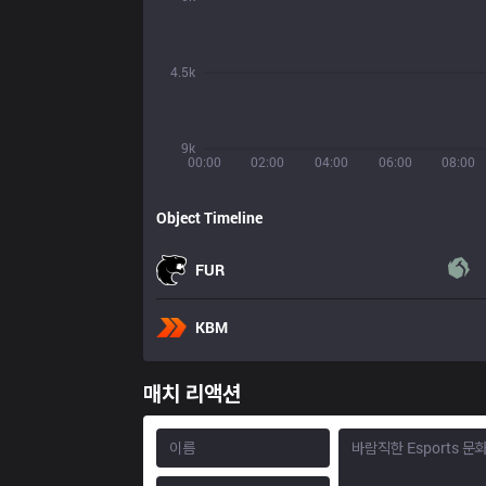
4.5k
9k
00:00
02:00
04:00
06:00
08:00
Object Timeline
FUR
KBM
매치 리액션