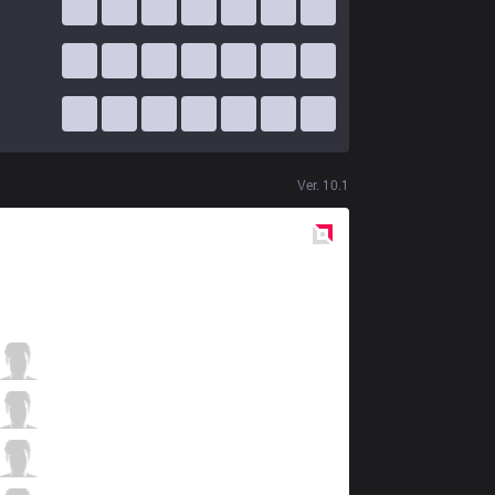
Ver.
10.1
Red
Side
KBM
Parang
3 / 1 / 5
KBM
Wiz
4 / 0 / 2
KBM
Tutsz
2 / 4 / 2