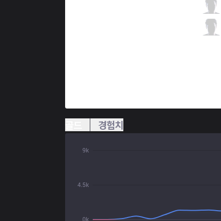
FUR
Alternative
6 / 1 / 6
FUR
Damage
1 / 3 / 8
골드
경험치
9k
4.5k
0k