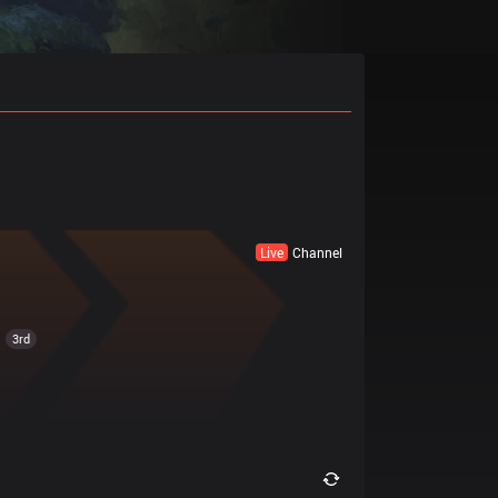
Live
Channel
3rd