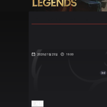
홈
경기 일정
순위
통계
승부
2020년 1월 25일
19:00
3rd
1 세트