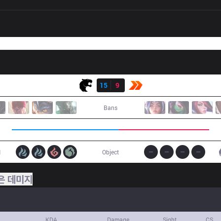
결과
FUR
15
9
KBM
Bans
1
Object
은 데미지
KDA
Damage
Sight
CS