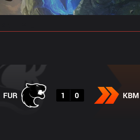
 예측
프로빌드
결과
FUR
1
0
KBM