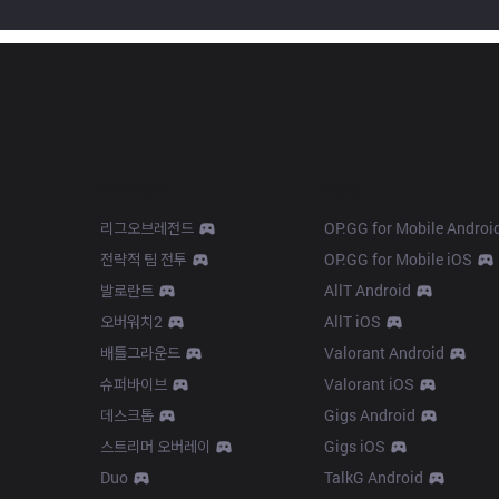
Products
Apps
리그오브레전드
OP.GG for Mobile Androi
전략적 팀 전투
OP.GG for Mobile iOS
발로란트
AllT Android
오버워치2
AllT iOS
배틀그라운드
Valorant Android
슈퍼바이브
Valorant iOS
데스크톱
Gigs Android
스트리머 오버레이
Gigs iOS
Duo
TalkG Android