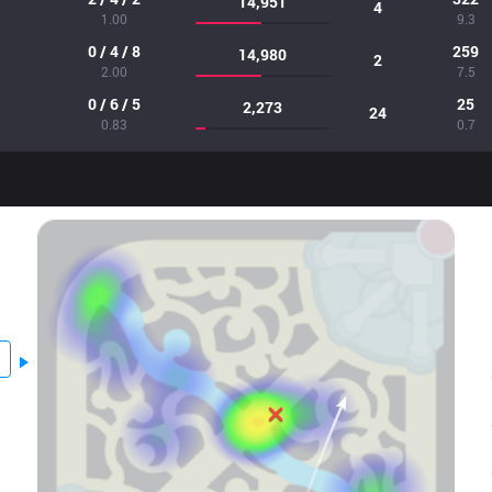
14,951
4
1.00
9.3
0 / 4 / 8
259
14,980
2
2.00
7.5
0 / 6 / 5
25
2,273
24
0.83
0.7