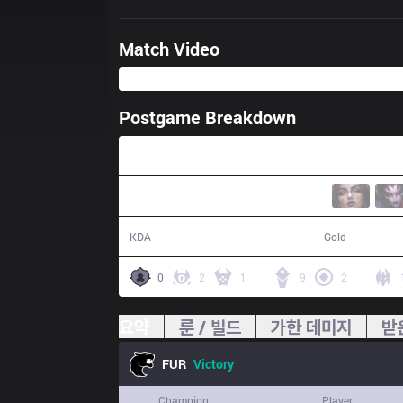
Match Video
Postgame Breakdown
34:42
15 / 9 / 44
64,999
KDA
Gold
0
2
1
9
2
요약
룬 / 빌드
가한 데미지
받
FUR
Victory
Champion
Player