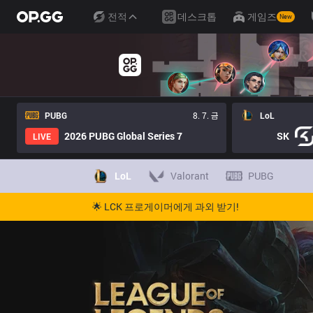
전적
데스크톱
게임즈
New
PUBG
8. 7. 금
LoL
2026 PUBG Global Series 7
SK
LIVE
LoL
Valorant
PUBG
🌟 LCK 프로게이머에게 과외 받기!