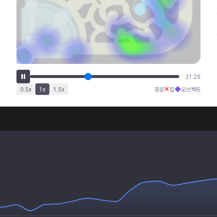
26:52
✕
◆
0.5
x
1
x
1.5
x
경로
킬
오브젝트