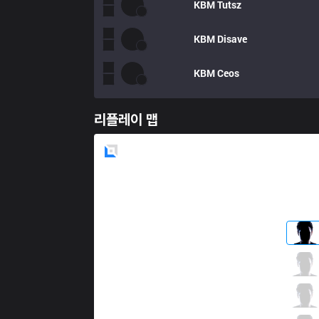
KBM
Tutsz
KBM
Disave
KBM
Ceos
리플레이 맵
Blue
Side
FUR
Fitz
4 / 3 / 5
FUR
Minerva
0 / 2 / 15
FUR
Anyyy
4 / 0 / 10