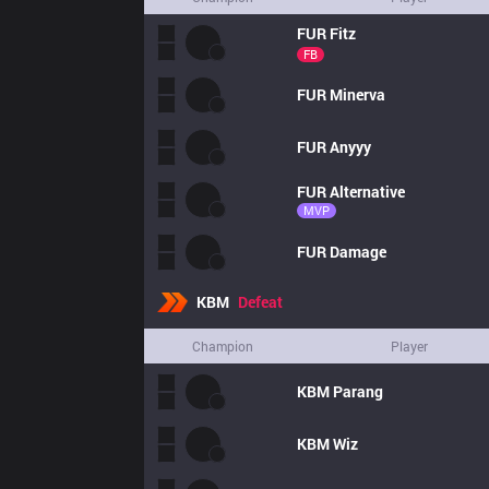
FUR
Fitz
FB
FUR
Minerva
FUR
Anyyy
FUR
Alternative
MVP
FUR
Damage
KBM
Defeat
Champion
Player
KBM
Parang
KBM
Wiz