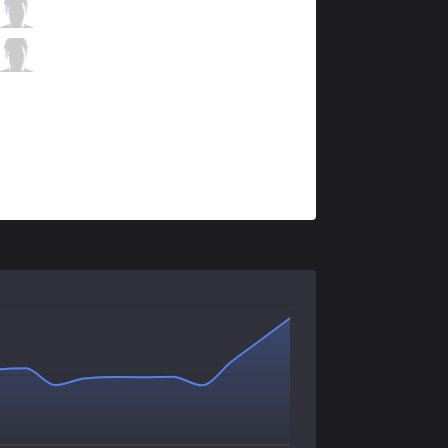
KBM
Disave
0 / 4 / 8
KBM
Ceos
0 / 6 / 5