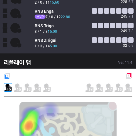
228
6.7
2 / 0 / 11
15.60
RNS
Enga
245
7.1
MVP
7 / 0 / 12
22.80
RNS
Trigo
249
7.3
8 / 1 / 8
16.00
RNS
Zirigui
32
0.9
1 / 3 / 14
5.00
리플레이 맵
Ver.
11.4
Blue
Side
Red
Side
15
15
15
14
12
17
16
17
16
13