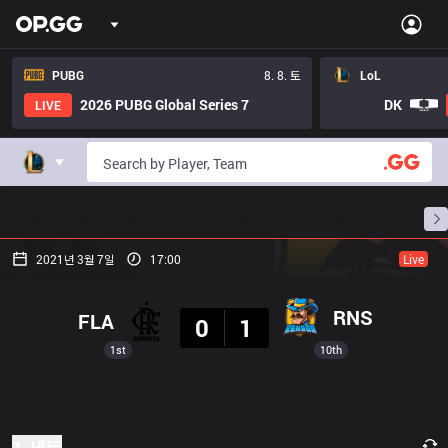
PUBG
8. 8. 토
LoL
2026 PUBG Global Series 7
DK
LIVE
홈
경기 일정
순위
통계
승부 예측
프로빌
2021년 3월 7일
17:00
Live
결과
RNS
FLA
0
1
1st
10th