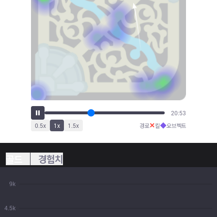
23:00
✕
◆
0.5
x
1
x
1.5
x
경로
킬
오브젝트
골드
경험치
9k
4.5k