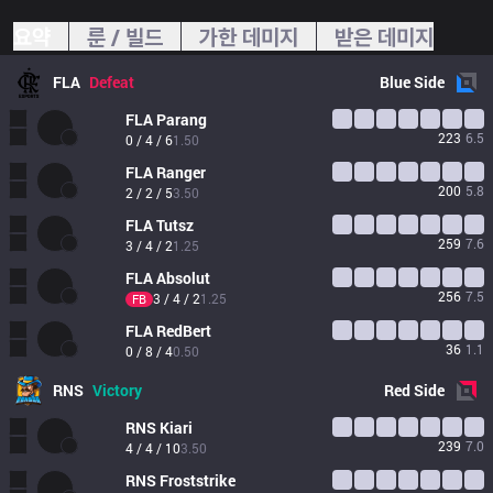
요약
룬 / 빌드
가한 데미지
받은 데미지
FLA
Defeat
Blue
Side
FLA
Parang
223
6.5
0 / 4 / 6
1.50
FLA
Ranger
200
5.8
2 / 2 / 5
3.50
FLA
Tutsz
259
7.6
3 / 4 / 2
1.25
FLA
Absolut
256
7.5
3 / 4 / 2
1.25
FB
FLA
RedBert
36
1.1
0 / 8 / 4
0.50
RNS
Victory
Red
Side
RNS
Kiari
239
7.0
4 / 4 / 10
3.50
RNS
Froststrike