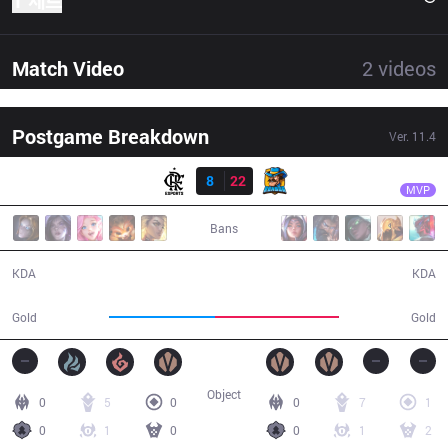
1 세트
Match Video
2
videos
Postgame Breakdown
Ver.
11.4
결과
RNS
Enga
FLA
8
22
RNS
34:17
MVP
Bans
8 / 22 / 19
22 / 8 / 55
KDA
KDA
52,689
61,522
Gold
Gold
Object
0
5
0
0
7
1
0
1
0
0
1
2