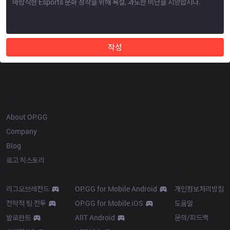
작성
OP.GG
About OP.GG
Company
Blog
로고 히스토리
Products
Resources
리그오브레전드
OP.GG for Mobile Android
개인정보처리방침
전략적 팀 전투
OP.GG for Mobile iOS
도움말
발로란트
AllT Android
문의/피드백