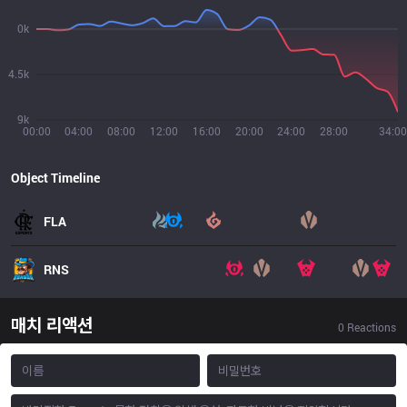
0k
4.5k
9k
00:00
04:00
08:00
12:00
16:00
20:00
24:00
28:00
34:00
Object Timeline
FLA
RNS
매치 리액션
0
Reactions