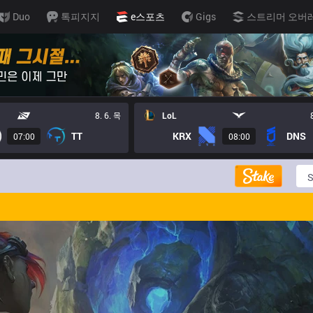
Duo
톡피지지
e스포츠
Gigs
스트리머 오버
8. 6. 목
LoL
TT
KRX
DNS
07:00
08:00