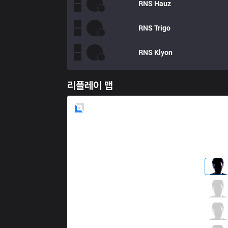
RNS
Hauz
RNS
Trigo
RNS
Klyon
리플레이 맵
Blue
Side
ITZ
Boal
7 / 0 / 5
ITZ
Revolta
2 / 2 / 8
ITZ
Envy
6 / 2 / 3