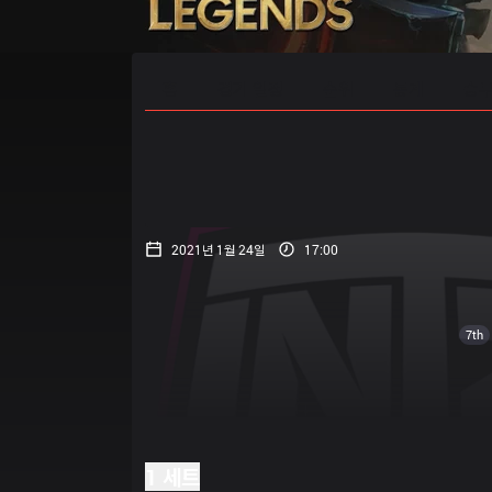
홈
경기 일정
순위
통계
승부
2021년 1월 24일
17:00
7th
1 세트