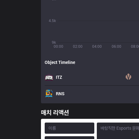
4.5k
9k
00:00
02:00
04:00
06:00
08:0
Object Timeline
ITZ
RNS
매치 리액션