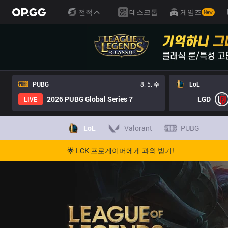
전적
데스크톱
게임즈
New
PUBG
8. 5. 수
LoL
2026 PUBG Global Series 7
LGD
LIVE
LoL
Valorant
PUBG
🌟 LCK 프로게이머에게 과외 받기!