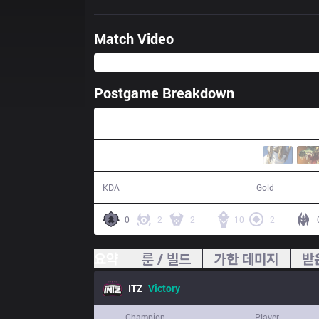
Match Video
Postgame Breakdown
32:55
15 / 5 / 25
64,400
KDA
Gold
0
2
2
10
2
요약
룬 / 빌드
가한 데미지
받
ITZ
Victory
Champion
Player