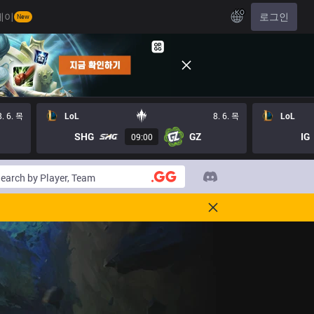
KO
레이
로그인
New
8. 6. 목
LoL
8. 6. 목
LoL
SHG
GZ
IG
09:00