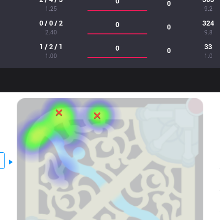
0
0
1.25
9.2
0 / 0 / 2
324
0
0
2.40
9.8
1 / 2 / 1
33
0
0
1.00
1.0