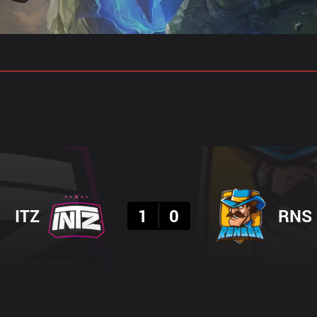
 예측
프로빌드
결과
ITZ
1
0
RNS