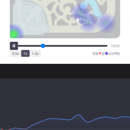
20:58
✕
◆
0.5
x
1
x
1.5
x
경로
킬
오브젝트