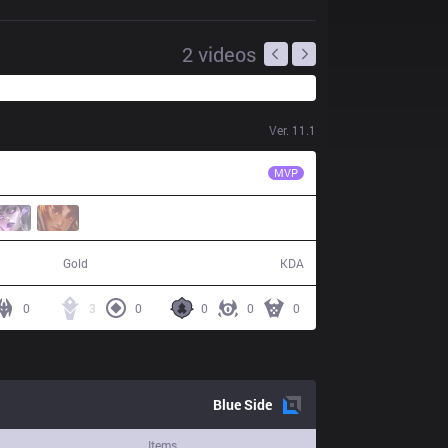
2
videos
Ver.
11.1
ITZ
Boal
MVP
53,700
5 / 15 / 9
Gold
KDA
0
3
0
0
0
0
Blue
Side
Items