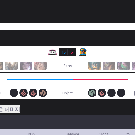
결과
ITZ
15
5
RNS
Bans
0
Object
은 데미지
KDA
Damage
Sight
CS