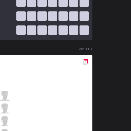
Ver.
11.1
Red
Side
RNS
Kiari
1 / 6 / 2
RNS
Froststrike
1 / 3 / 1
RNS
Hauz
2 / 4 / 3