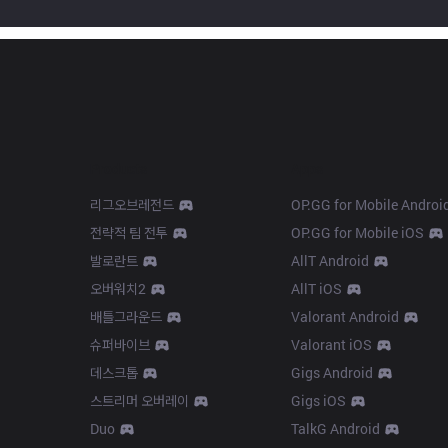
Products
Apps
리그오브레전드
OP.GG for Mobile Androi
전략적 팀 전투
OP.GG for Mobile iOS
발로란트
AllT Android
오버워치2
AllT iOS
배틀그라운드
Valorant Android
슈퍼바이브
Valorant iOS
데스크톱
Gigs Android
스트리머 오버레이
Gigs iOS
Duo
TalkG Android