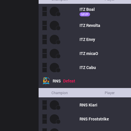
ITZ
Boal
MVP
ITZ
Revolta
ITZ
Envy
ITZ
micaO
ITZ
Cabu
RNS
Defeat
Champion
Player
RNS
Kiari
RNS
Froststrike