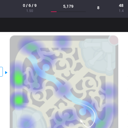
0 / 6 / 9
48
5,179
8
1.50
1.4