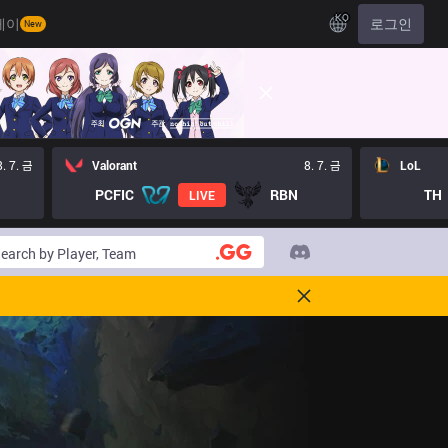
KO
레이
로그인
New
8. 7. 금
Valorant
8. 7. 금
LoL
PCFIC
RBN
TH
LIVE