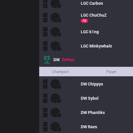
LGC
Carbon
LGC
ChuChuZ
FB
LGC
k1ng
LGC
Minkywhale
DW
Defeat
Champion
Player
DW
Chippys
DW
Sybol
DW
Phantiks
DW
Raes