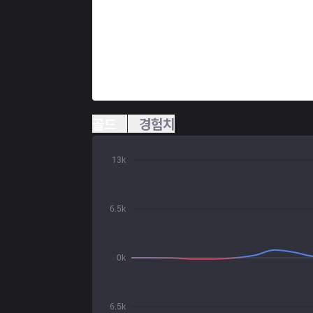
골드
경험치
13k
6.5k
0k
6.5k