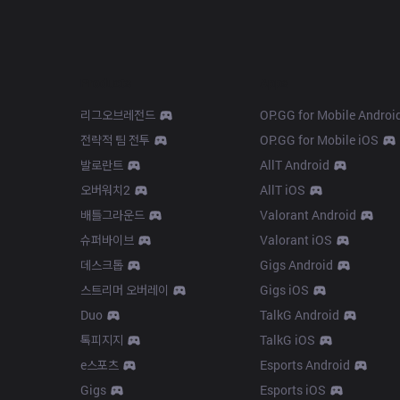
Products
Apps
리그오브레전드
OP.GG for Mobile Androi
전략적 팀 전투
OP.GG for Mobile iOS
발로란트
AllT Android
오버워치2
AllT iOS
배틀그라운드
Valorant Android
슈퍼바이브
Valorant iOS
데스크톱
Gigs Android
스트리머 오버레이
Gigs iOS
Duo
TalkG Android
톡피지지
TalkG iOS
e스포츠
Esports Android
Gigs
Esports iOS