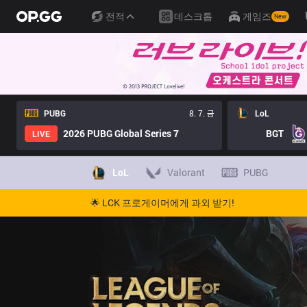
전적
데스크톱
게임즈
New
PUBG
8. 7. 금
LoL
2026 PUBG Global Series 7
BGT
LIVE
LoL
Valorant
PUBG
🌟 LCK 프로게이머에게 과외 받기!