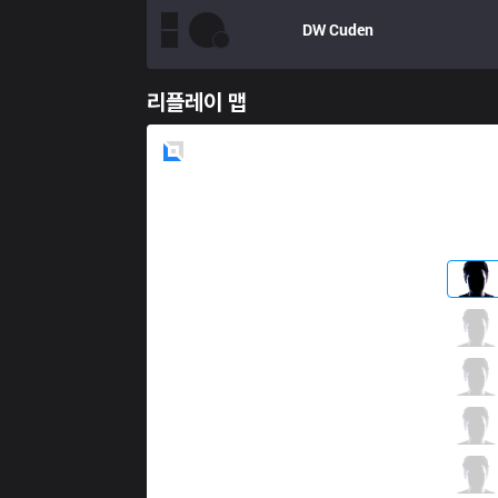
DW
Cuden
리플레이 맵
Blue
Side
LGC
Tally
3 / 2 / 13
LGC
Carbon
3 / 3 / 13
LGC
ChuChuZ
6 / 2 / 13
LGC
k1ng
9 / 3 / 9
LGC
Minkywhale
1 / 2 / 18