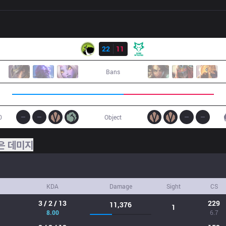
결과
LGC
22
11
DW
Bans
0
Object
은 데미지
KDA
Damage
Sight
CS
3 / 2 / 13
229
11,376
1
8.00
6.7