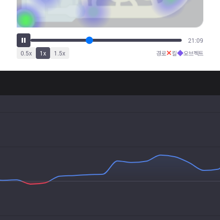
26:19
✕
◆
0.5
x
1
x
1.5
x
경로
킬
오브젝트