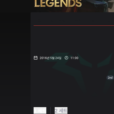
홈
경기 일정
순위
통계
승부
2016년 5월 24일
11:00
2nd
1 세트
2 세트