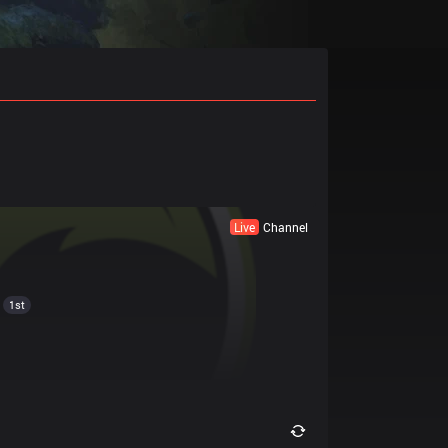
Live
Channel
1st