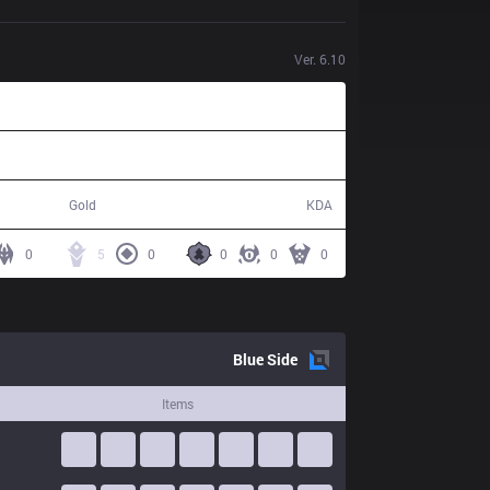
Ver.
6.10
54,185
11 / 22 / 30
Gold
KDA
0
5
0
0
0
0
Blue
Side
Items