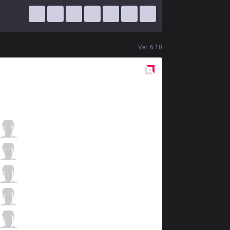
Ver.
6.10
Red
Side
DW
Chippys
1 / 4 / 7
DW
Sybol
3 / 3 / 5
DW
Phantiks
3 / 7 / 5
DW
Raes
4 / 2 / 4
DW
Cuden
0 / 6 / 9