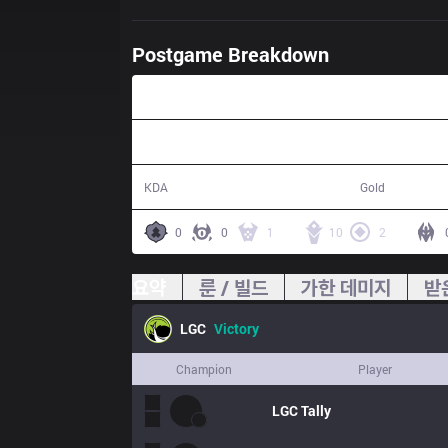
Postgame Breakdown
34:03
22 / 11 / 66
67,062
KDA
Gold
0
0
1
10
2
요약
룬 / 빌드
가한 데미지
받
LGC
Victory
Champion
Player
LGC
Tally