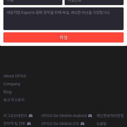
작성
OP.GG
About OP.GG
Company
Blog
로고 히스토리
Products
Resources
리그오브레전드
OP.GG for Mobile Android
개인정보처리방침
전략적 팀 전투
OP.GG for Mobile iOS
도움말