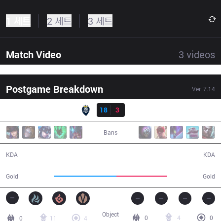
1 세트
2 세트
3 세트
Match Video
3
videos
Postgame Breakdown
Ver.
7.14
결과
RGC
18
3
TM
32:49
Bans
18 / 3 / 39
3 / 18 / 5
KDA
KDA
63,118
51,370
Gold
Gold
Object
0
4
0
0
11
4