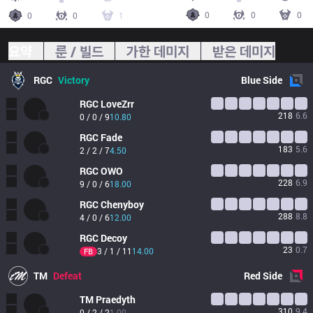
0
0
0
0
0
1
요약
룬 / 빌드
가한 데미지
받은 데미지
RGC
Victory
Blue
Side
RGC
LoveZrr
218
6.6
0 / 0 / 9
10.80
RGC
Fade
183
5.6
2 / 2 / 7
4.50
RGC
OWO
228
6.9
9 / 0 / 6
18.00
RGC
Chenyboy
288
8.8
4 / 0 / 6
12.00
RGC
Decoy
23
0.7
3 / 1 / 11
14.00
FB
TM
Defeat
Red
Side
TM
Praedyth
310
9.4
0 / 2 / 2
1.00