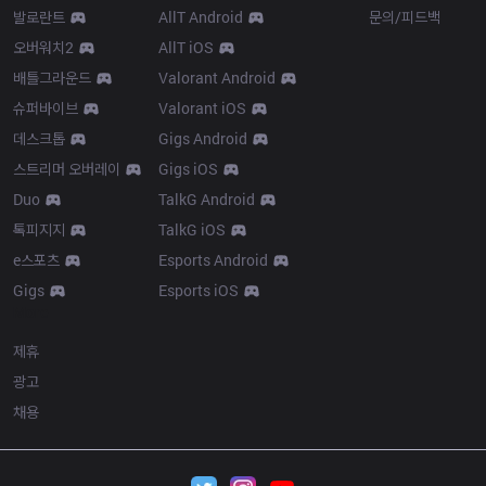
발로란트
AllT Android
문의/피드백
오버워치2
AllT iOS
배틀그라운드
Valorant Android
슈퍼바이브
Valorant iOS
데스크톱
Gigs Android
스트리머 오버레이
Gigs iOS
Duo
TalkG Android
톡피지지
TalkG iOS
e스포츠
Esports Android
Gigs
Esports iOS
More
제휴
광고
채용