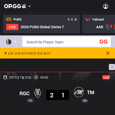
PUBG
8. 8. 토
Valorant
2026 PUBG Global Series 7
AAR
LIVE
🌟 LCK 프로게이머에게 과외 받기!
홈
경기 일정
순위
통계
승부 예측
프로빌
2017년 7월 23일
04:00
Live
결과
TM
RGC
2
1
7th
8th