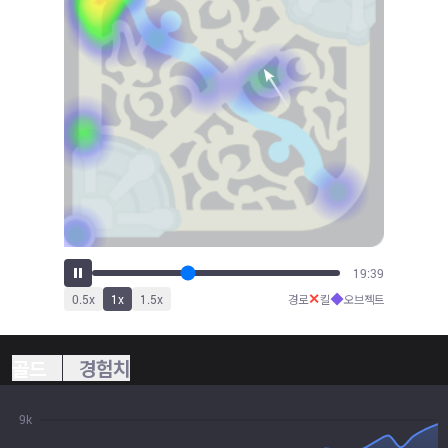
21:43
✕
◆
0.5
x
1
x
1.5
x
경로
킬
오브젝트
골드
경험치
9k