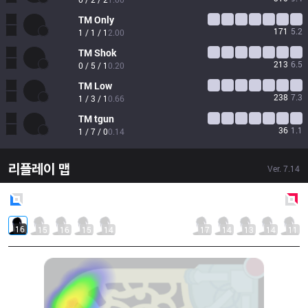
TM
Only
171
5.2
1 / 1 / 1
2.00
TM
Shok
213
6.5
0 / 5 / 1
0.20
TM
Low
238
7.3
1 / 3 / 1
0.66
TM
tgun
36
1.1
1 / 7 / 0
0.14
리플레이 맵
Ver.
7.14
Blue
Side
Red
Side
16
15
16
15
14
17
14
13
14
11