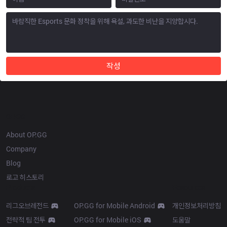
작성
OP.GG
About OP.GG
Company
Blog
로고 히스토리
Products
Resources
리그오브레전드
OP.GG for Mobile Android
개인정보처리방침
전략적 팀 전투
OP.GG for Mobile iOS
도움말