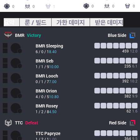
0
0
0
0
0
1
요약
룬 / 빌드
가한 데미지
받은 데미지
BMR
Victory
Blue
Side
BMR
Sleeping
459
12.0
6 / 0 / 1
8.40
BMR
Seb
235
6.1
1 / 1 / 9
10.00
BMR
Looch
392
10.2
0 / 1 / 7
7.00
BMR
Orion
382
9.9
4 / 0 / 5
10.80
BMR
Rosey
62
1.6
1 / 2 / 8
4.50
TTC
Defeat
Red
Side
TTC
Papryze
364
9.5
1 / 2 / 1
1.00