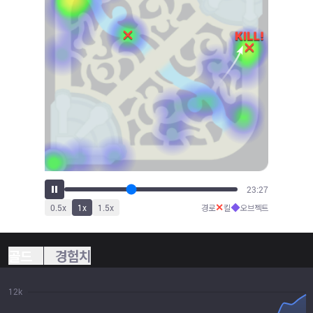
25:58
✕
◆
0.5
x
1
x
1.5
x
경로
킬
오브젝트
골드
경험치
12k