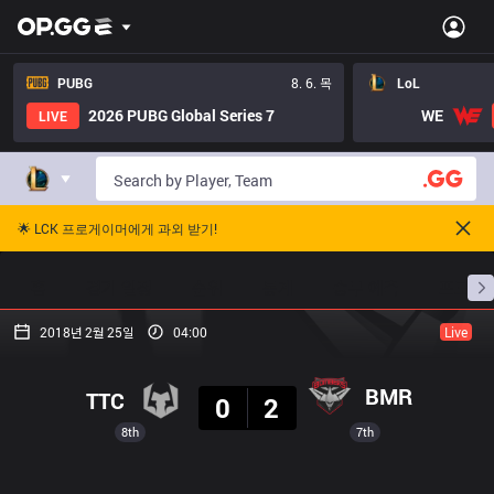
PUBG
8. 6. 목
LoL
2026 PUBG Global Series 7
WE
LIVE
🌟 LCK 프로게이머에게 과외 받기!
홈
경기 일정
순위
통계
승부 예측
프로빌
2018년 2월 25일
04:00
Live
결과
BMR
TTC
0
2
8th
7th