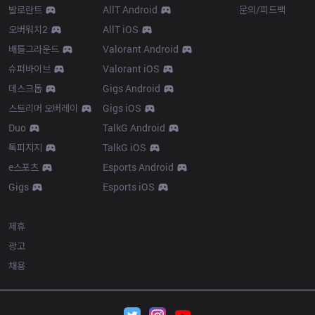
발로란트
AllT Android
문의/피드백
오버워치2
AllT iOS
배틀그라운드
Valorant Android
슈퍼바이브
Valorant iOS
데스크톱
Gigs Android
스트리머 오버레이
Gigs iOS
Duo
TalkG Android
톡피지지
TalkG iOS
e스포츠
Esports Android
Gigs
Esports iOS
More
제휴
광고
채용