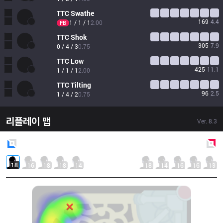
TTC
Swathe
169
4.4
1 / 1 / 1
2.00
FB
TTC
Shok
305
7.9
0 / 4 / 3
0.75
TTC
Low
425
11.1
1 / 1 / 1
2.00
TTC
Tilting
96
2.5
1 / 4 / 2
0.75
리플레이 맵
Ver.
8.3
Blue
Side
Red
Side
18
16
18
18
14
18
14
16
16
13