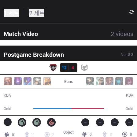
1 세트
2 세트
Match Video
2
videos
Postgame Breakdown
Ver.
8.3
결과
BMR
12
4
TTC
38:24
Bans
12 / 4 / 30
4 / 12 / 8
KDA
KDA
76,273
63,592
Gold
Gold
Object
0
3
0
0
11
2