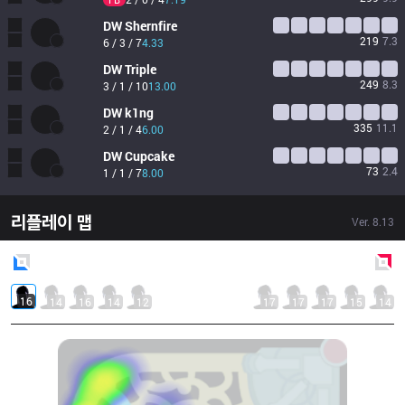
DW
Shernfire
219
7.3
6 / 3 / 7
4.33
DW
Triple
249
8.3
3 / 1 / 10
13.00
DW
k1ng
335
11.1
2 / 1 / 4
6.00
DW
Cupcake
73
2.4
1 / 1 / 7
8.00
리플레이 맵
Ver.
8.13
Blue
Side
Red
Side
16
14
16
14
12
17
17
17
15
14