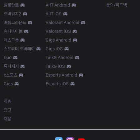
발로란트
AllT Android
문의/피드백
오버워치2
AllT iOS
배틀그라운드
Valorant Android
슈퍼바이브
Valorant iOS
데스크톱
Gigs Android
스트리머 오버레이
Gigs iOS
Duo
TalkG Android
톡피지지
TalkG iOS
e스포츠
Esports Android
Gigs
Esports iOS
More
제휴
광고
채용