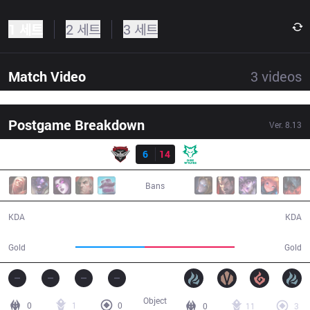
1 세트
2 세트
3 세트
Match Video
3
videos
Postgame Breakdown
Ver.
8.13
결과
BMR
6
14
DW
30:07
Bans
6 / 14 / 15
14 / 6 / 32
KDA
KDA
47,534
62,331
Gold
Gold
Object
0
1
0
0
11
3