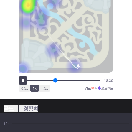
20:26
✕
◆
0.5
x
1
x
1.5
x
경로
킬
오브젝트
골드
경험치
15k