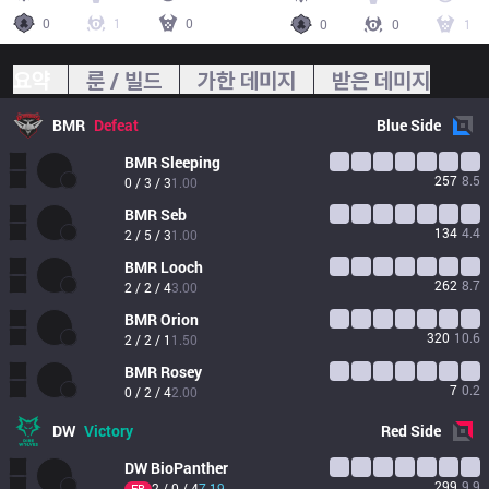
0
1
0
0
0
1
요약
룬 / 빌드
가한 데미지
받은 데미지
BMR
Defeat
Blue
Side
BMR
Sleeping
257
8.5
0 / 3 / 3
1.00
BMR
Seb
134
4.4
2 / 5 / 3
1.00
BMR
Looch
262
8.7
2 / 2 / 4
3.00
BMR
Orion
320
10.6
2 / 2 / 1
1.50
BMR
Rosey
7
0.2
0 / 2 / 4
2.00
DW
Victory
Red
Side
DW
BioPanther
299
9.9
2 / 0 / 4
7.19
FB