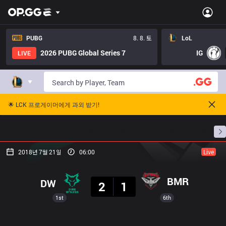
PUBG
8. 8. 토
LoL
2026 PUBG Global Series 7
IG
LIVE
🌟 LCK 프로게이머에게 과외 받기!
홈
경기 일정
순위
통계
승부 예측
프로빌
2018년 7월 21일
06:00
Live
결과
BMR
DW
2
1
1st
6th