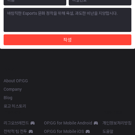
작성
OP.GG
About OP.GG
Company
Blog
로고 히스토리
Products
Resources
리그오브레전드
OP.GG for Mobile Android
개인정보처리방침
전략적 팀 전투
OP.GG for Mobile iOS
도움말