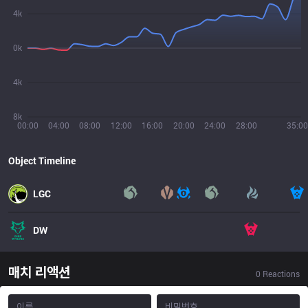
4k
0k
4k
8k
00:00
04:00
08:00
12:00
16:00
20:00
24:00
28:00
35:00
Object Timeline
LGC
DW
매치 리액션
0
Reactions