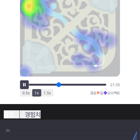
23:50
✕
◆
0.5
x
1
x
1.5
x
경로
킬
오브젝트
골드
경험치
8k