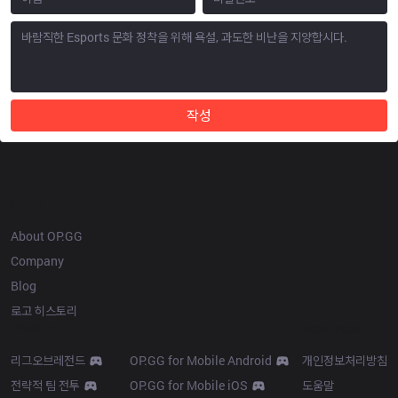
작성
OP.GG
About OP.GG
Company
Blog
로고 히스토리
Products
Resources
리그오브레전드
OP.GG for Mobile Android
개인정보처리방침
전략적 팀 전투
OP.GG for Mobile iOS
도움말