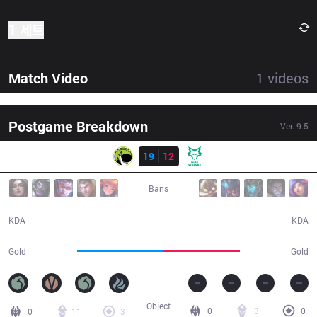
1 세트
Match Video
1
videos
Postgame Breakdown
Ver.
9.5
결과
LGC
19
12
DW
35:08
Bans
19 / 12 / 44
12 / 19 / 33
KDA
KDA
68,030
60,259
Gold
Gold
Object
0
3
0
0
11
3