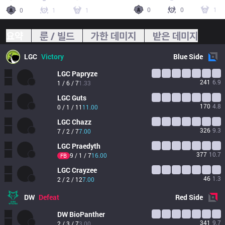
0
0
1
0
1
1
요약
룬 / 빌드
가한 데미지
받은 데미지
LGC
Victory
Blue
Side
LGC
Papryze
241
6.9
1 / 6 / 7
1.33
LGC
Guts
170
4.8
0 / 1 / 11
11.00
LGC
Chazz
326
9.3
7 / 2 / 7
7.00
LGC
Praedyth
377
10.7
9 / 1 / 7
16.00
FB
LGC
Crayzee
46
1.3
2 / 2 / 12
7.00
DW
Defeat
Red
Side
DW
BioPanther
341
9.7
2 / 3 / 7
3.00