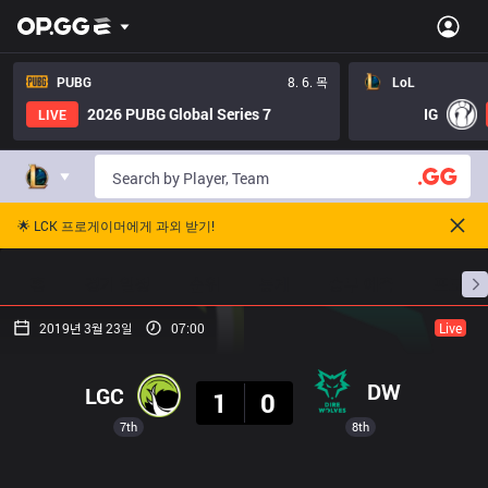
PUBG
8. 6. 목
LoL
2026 PUBG Global Series 7
IG
LIVE
🌟 LCK 프로게이머에게 과외 받기!
홈
경기 일정
순위
통계
승부 예측
프로빌
2019년 3월 23일
07:00
Live
결과
DW
LGC
1
0
7th
8th