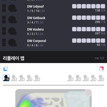
DW
Udysof
138
3.9
1 / 5 / 10
2.20
DW
Getback
256
7.3
3 / 4 / 7
2.50
DW
Anderu
337
9.6
6 / 3 / 1
2.33
DW
Corporal
55
1.6
0 / 4 / 8
2.00
리플레이 맵
Ver.
9.5
Blue
Side
Red
Side
16
15
18
17
14
18
14
17
16
13