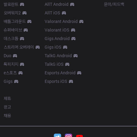
발로란트
AllT Android
문의/피드백
오버워치2
AllT iOS
배틀그라운드
Valorant Android
슈퍼바이브
Valorant iOS
데스크톱
Gigs Android
스트리머 오버레이
Gigs iOS
Duo
TalkG Android
톡피지지
TalkG iOS
e스포츠
Esports Android
Gigs
Esports iOS
More
제휴
광고
채용