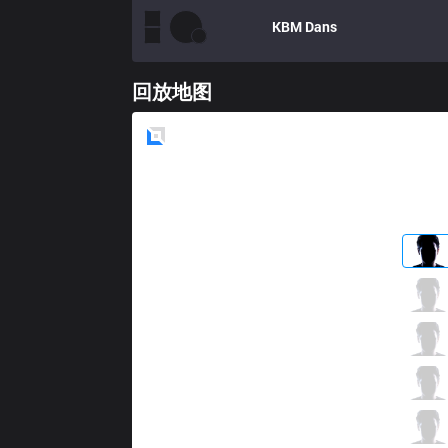
KBM
Dans
回放地图
Blue
Side
NWS
Save
3 / 1 / 4
NWS
Watch
1 / 0 / 5
NWS
GgooNg
5 / 0 / 2
NWS
Zefa
4 / 0 / 1
NWS
GorillA
0 / 0 / 11