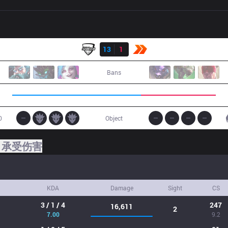
结果
NWS
13
1
KBM
Bans
0
Object
承受伤害
KDA
Damage
Sight
CS
3 / 1 / 4
247
16,611
2
7.00
9.2