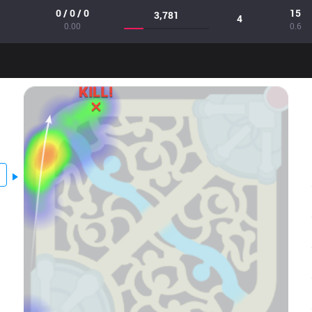
0 / 0 / 0
15
3,781
4
0.00
0.6