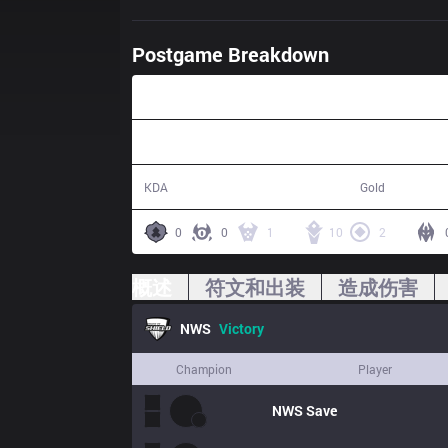
Postgame Breakdown
26:45
13 / 1 / 23
52,828
KDA
Gold
0
0
1
10
2
概述
符文和出装
造成伤害
NWS
Victory
Champion
Player
NWS
Save