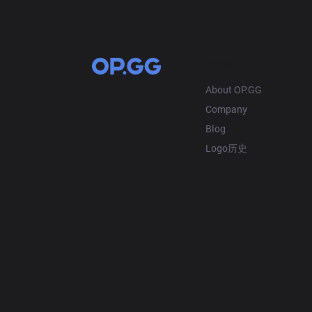
OP.GG
About OP.GG
Company
Blog
Logo历史