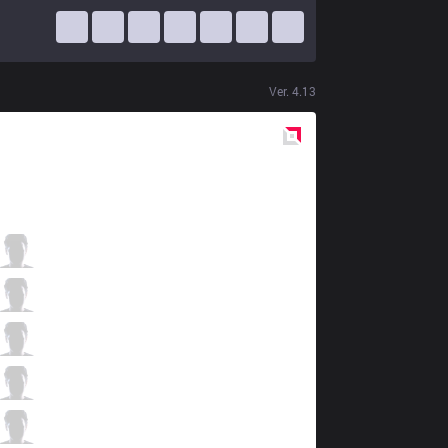
Ver.
4.13
Red
Side
KBM
LEP
0 / 5 / 1
KBM
Danagorn
1 / 3 / 0
KBM
tinowns
0 / 2 / 0
KBM
Minerva
0 / 3 / 0
KBM
Dans
0 / 0 / 0