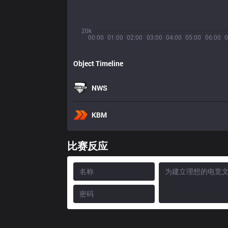
20k
00:00
01:00
02:00
03:00
04:00
05:00
06:00
0
Object Timeline
NWS
KBM
比赛反应