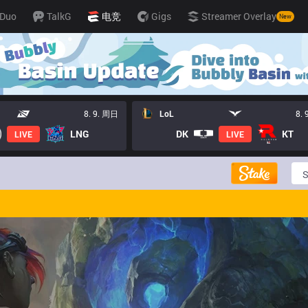
Duo
TalkG
电竞
Gigs
Streamer Overlay
New
8. 9. 周日
LoL
8.
LNG
DK
KT
LIVE
LIVE