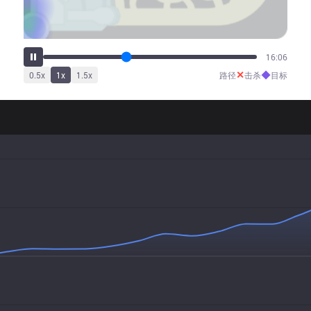
20:04
✕
◆
0.5
x
1
x
1.5
x
路径
击杀
目标