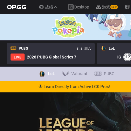
战绩
Desktop
游戏
New
PUBG
8. 8. 周六
LoL
2026 PUBG Global Series 7
IG
LIVE
LoL
Valorant
PUBG
🌟 Learn Directly from Active LCK Pros!