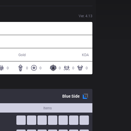
Ver.
4.13
30,565
1 / 13 / 1
Gold
KDA
0
0
0
0
0
0
Blue
Side
Items