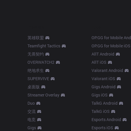
Products
Apps
英雄联盟
OP.GG for Mobile And
Teamfight Tactics
OP.GG for Mobile iOS
无畏契约
AllT Android
OVERWATCH2
AllT iOS
绝地求生
Valorant Android
SUPERVIVE
Valorant iOS
桌面版
Gigs Android
Streamer Overlay
Gigs iOS
Duo
TalkG Android
交流
TalkG iOS
电竞
Esports Android
Gigs
Esports iOS