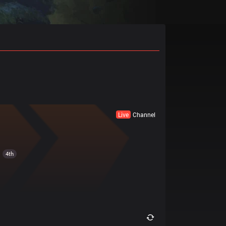
Live
Channel
4th