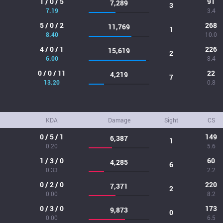
1 / 0 / 5
91
7,289
3
7.19
3.4
5 / 0 / 2
268
11,769
1
8.40
10.0
4 / 0 / 1
226
15,619
2
6.00
8.4
0 / 0 / 11
22
4,219
7
13.20
0.8
KDA
Damage
Sight
CS
0 / 5 / 1
149
6,387
1
0.20
5.6
1 / 3 / 0
60
4,285
6
0.33
2.2
0 / 2 / 0
220
7,371
2
0.00
8.2
0 / 3 / 0
173
9,873
0
0.00
6.5