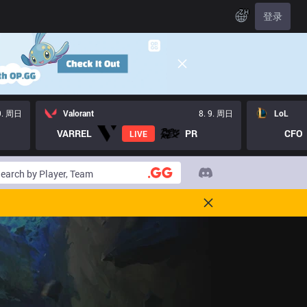
ZH
登录
 9. 周日
Valorant
8. 9. 周日
LoL
VARREL
PR
CFO
LIVE