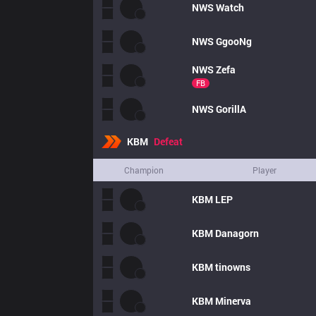
NWS
Watch
NWS
GgooNg
NWS
Zefa
FB
NWS
GorillA
KBM
Defeat
Champion
Player
KBM
LEP
KBM
Danagorn
KBM
tinowns
KBM
Minerva