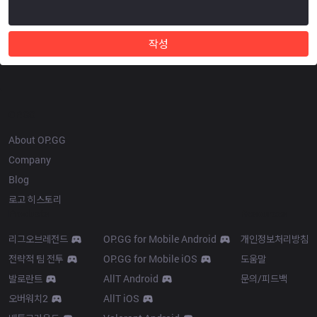
작성
OP.GG
About OP.GG
Company
Blog
로고 히스토리
Products
Resources
리그오브레전드
OP.GG for Mobile Android
개인정보처리방침
전략적 팀 전투
OP.GG for Mobile iOS
도움말
발로란트
AllT Android
문의/피드백
오버워치2
AllT iOS