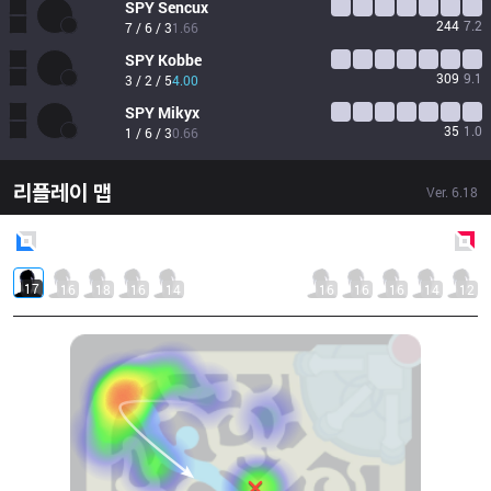
SPY
Sencux
244
7.2
7 / 6 / 3
1.66
SPY
Kobbe
309
9.1
3 / 2 / 5
4.00
SPY
Mikyx
35
1.0
1 / 6 / 3
0.66
리플레이 맵
Ver.
6.18
Blue
Side
Red
Side
17
16
18
16
14
16
16
16
14
12