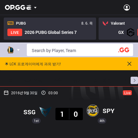
PUBG
8. 6. 목
Valorant
2026 PUBG Global Series 7
GX
LIVE
🌟 LCK 프로게이머에게 과외 받기!
홈
경기 일정
순위
통계
승부 예측
프로빌
2016년 9월 30일
03:00
Live
결과
SPY
SSG
1
0
1st
4th