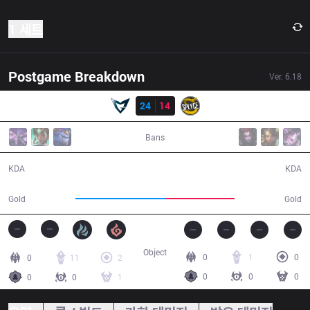
1 세트
Postgame Breakdown
Ver.
6.18
결과
SSG
24
14
SPY
33:59
Bans
24 / 14 / 53
14 / 24 / 21
KDA
KDA
71,234
54,817
Gold
Gold
Object
0
1
0
0
11
2
0
0
0
0
0
1