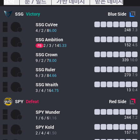
요약
룬 / 빌드
가한 데미지
받은 데미지
SSG
Victory
Blue
Side
SSG
CuVee
248
7.3
4 / 2 / 8
6.00
SSG
Ambition
152
4.5
2 / 3 / 14
5.33
FB
SSG
Crown
339
10.0
9 / 2 / 7
8.00
SSG
Ruler
270
7.9
6 / 3 / 8
4.66
SSG
Wraith
13
0.4
3 / 4 / 16
4.75
SPY
Defeat
Red
Side
SPY
Wunder
244
7.2
1 / 6 / 6
1.16
SPY
Kold
157
4.6
2 / 4 / 4
1.50