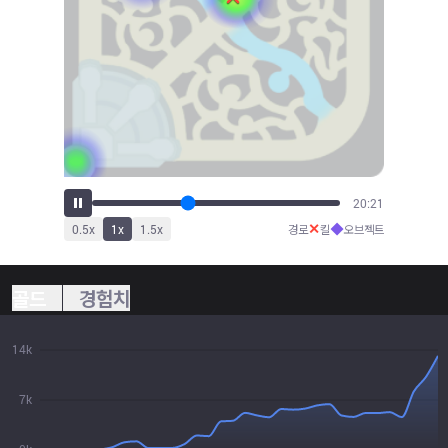
22:19
✕
◆
0.5
x
1
x
1.5
x
경로
킬
오브젝트
골드
경험치
14k
7k