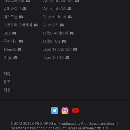
배틀그라운드
Valorant Android
슈퍼바이브
Valorant iOS
데스크톱
Gigs Android
스트리머 오버레이
Gigs iOS
Duo
TalkG Android
톡피지지
TalkG iOS
e스포츠
Esports Android
Gigs
Esports iOS
More
제휴
광고
채용
© 2012-
2026
 OP.GG. OP.GG isn’t endorsed by Riot Games and doesn’t 
reflect the views or opinions of Riot Games or anyone officially 