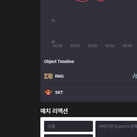
2k
4k
00:00
02:00
04:00
06:00
08:00
Object Timeline
RNG
SKT
매치 리액션