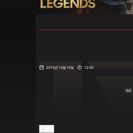
홈
경기 일정
순위
통계
승부
2019년 10월 19일
12:00
3rd
1 세트