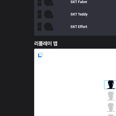
SKT
Faker
SKT
Teddy
SKT
Effort
리플레이 맵
Blue
Side
RNG
LANGX
1 / 2 / 1
RNG
Karsa
2 / 2 / 7
RNG
Xiaohu
2 / 2 / 5