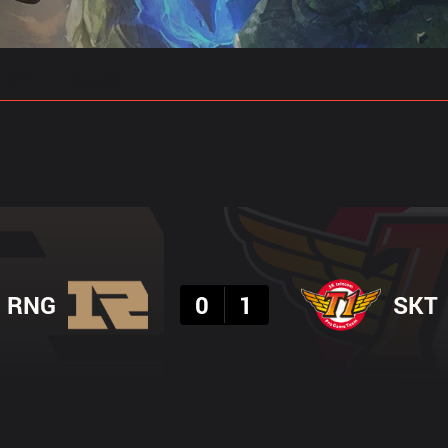
 예측
프로빌드
결과
RNG
0
1
SKT