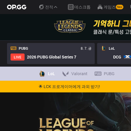
전적
데스크톱
게임즈
New
PUBG
8. 7. 금
LoL
2026 PUBG Global Series 7
DCG
LIVE
LoL
Valorant
PUBG
🌟 LCK 프로게이머에게 과외 받기!