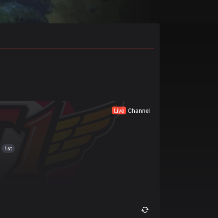
Live
Channel
1st