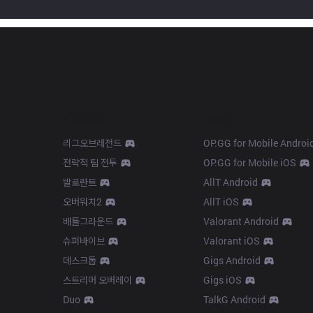
Products
Apps
리그오브레전드
OP.GG for Mobile Androi
전략적 팀 전투
OP.GG for Mobile iOS
발로란트
AllT Android
오버워치2
AllT iOS
배틀그라운드
Valorant Android
슈퍼바이브
Valorant iOS
데스크톱
Gigs Android
스트리머 오버레이
Gigs iOS
Duo
TalkG Android