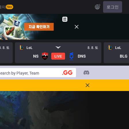
KO
레이
로그인
New
8. 8. 토
LoL
8. 8. 토
LoL
NS
DNS
BLG
LIVE