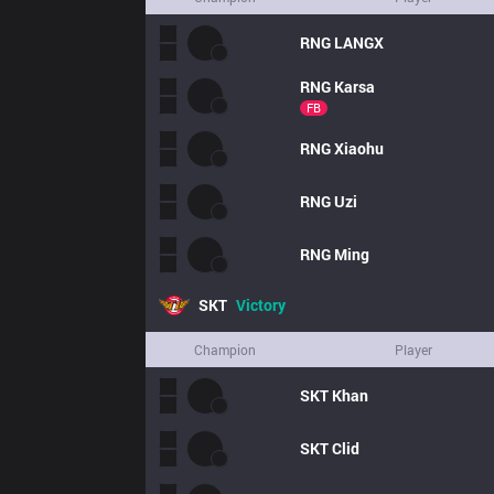
RNG
LANGX
RNG
Karsa
FB
RNG
Xiaohu
RNG
Uzi
RNG
Ming
SKT
Victory
Champion
Player
SKT
Khan
SKT
Clid