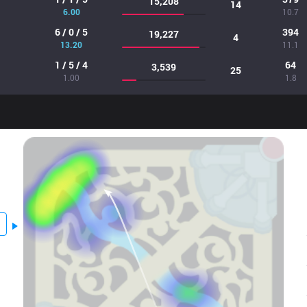
15,208
14
6.00
10.7
6 / 0 / 5
394
19,227
4
13.20
11.1
1 / 5 / 4
64
3,539
25
1.00
1.8