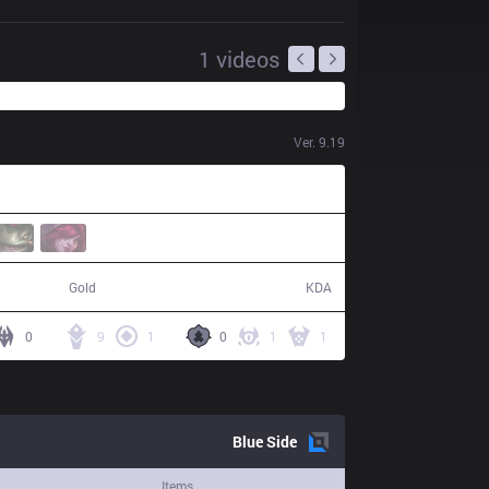
1
videos
Ver.
9.19
69,193
13 / 10 / 31
Gold
KDA
0
9
1
0
1
1
Blue
Side
Items