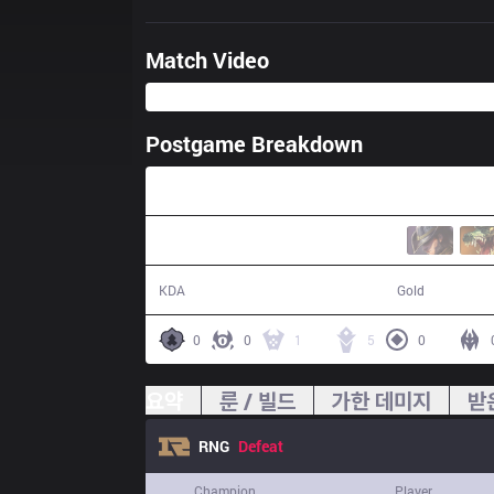
Match Video
Postgame Breakdown
35:30
10 / 13 / 22
63,684
KDA
Gold
0
0
1
5
0
요약
룬 / 빌드
가한 데미지
받
RNG
Defeat
Champion
Player