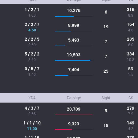
1 / 2 / 1
316
10,276
6
1.00
8.9
2 / 2 / 7
164
8,999
19
4.50
4.6
2 / 2 / 5
285
5,493
7
3.50
8.0
5 / 2 / 2
384
19,503
7
3.50
10.8
0 / 5 / 7
53
7,404
25
1.40
1.5
KDA
Damage
Sight
CS
4 / 3 / 7
279
20,709
9
3.66
7.9
1 / 1 / 10
149
9,323
18
11.00
4.2
1 / 1 / 5
379