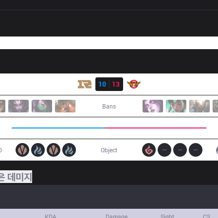
결과
RNG
10
13
SKT
Bans
0
Object
은 데미지
KDA
Damage
Sight
CS