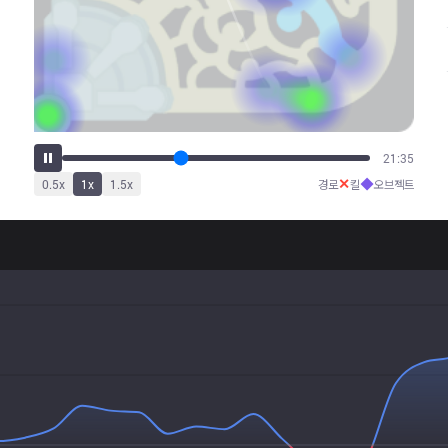
27:06
✕
◆
0.5
x
1
x
1.5
x
경로
킬
오브젝트