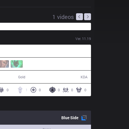
1
videos
Ver.
11.19
44,605
6 / 19 / 14
Gold
KDA
0
1
0
0
0
0
Blue
Side