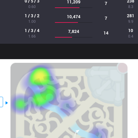
0 / 5 / 3
238
11,209
7
0.60
8.3
1 / 3 / 2
281
10,474
7
1.00
9.9
1 / 3 / 4
10
7,824
14
1.66
0.4