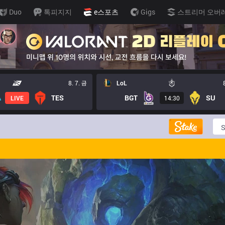
Duo
톡피지지
e스포츠
Gigs
스트리머 오버
8. 7. 금
LoL
TES
BGT
SU
LIVE
14:30