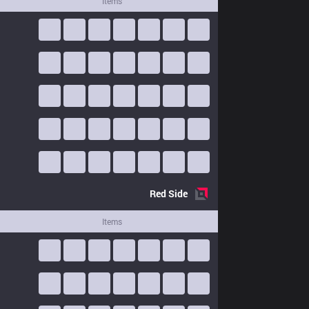
Items
Red
Side
Items