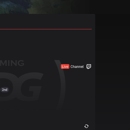
Live
Channel
2nd