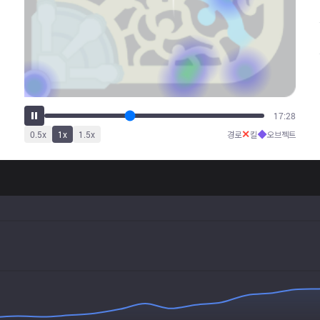
22:03
✕
◆
0.5
x
1
x
1.5
x
경로
킬
오브젝트