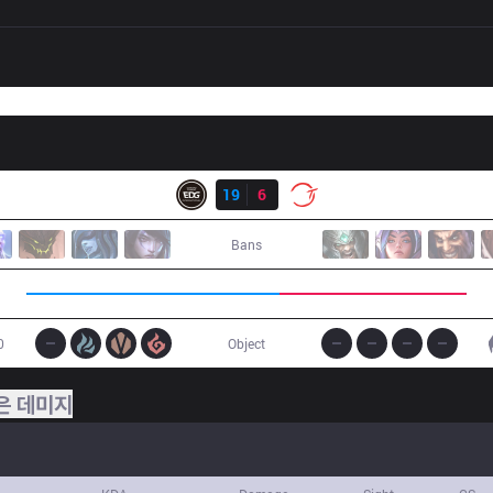
결과
EDG
19
6
100
Bans
0
Object
은 데미지