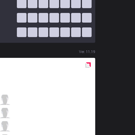
Ver.
11.19
Red
Side
100
Ssumday
4 / 2 / 0
100
Closer
0 / 6 / 5
100
Abbedagge
0 / 5 / 3