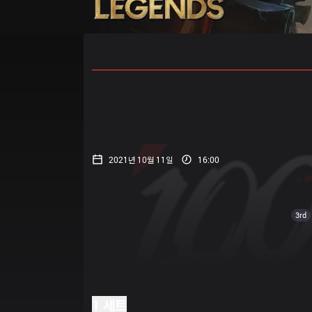
홈
경기 일정
순위
통계
승부
2021년 10월 11일
16:00
3rd
1 세트