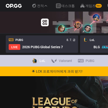
전적
데스크톱
게임즈
New
PUBG
8. 7. 금
LoL
2026 PUBG Global Series 7
BLG
LIVE
LoL
Valorant
PUBG
🌟 LCK 프로게이머에게 과외 받기!