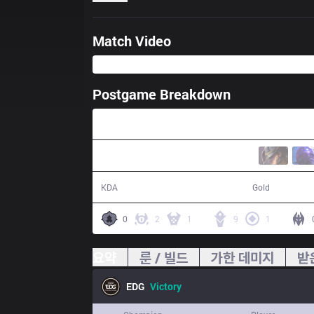
Match Video
Postgame Breakdown
28:31
19 / 6 / 39
60,135
KDA
Gold
0
2
1
9
1
요약
룬 / 빌드
가한 데미지
받
EDG
Victory