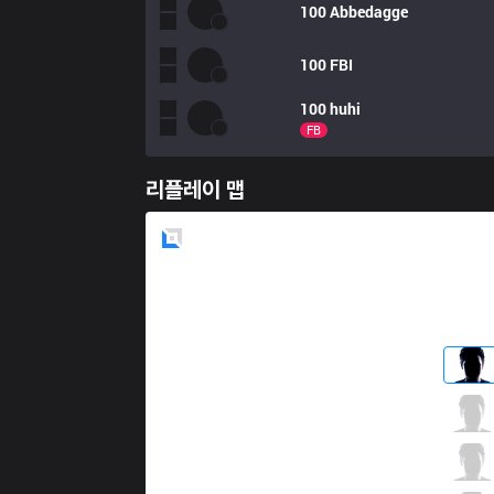
100
Abbedagge
100
FBI
100
huhi
FB
리플레이 맵
Blue
Side
EDG
Flandre
3 / 0 / 5
EDG
Jiejie
6 / 0 / 8
EDG
Scout
6 / 0 / 5