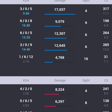
KDA
Damage
Sight
CS
3 / 0 / 5
317
17,037
4
9.60
11.1
6 / 0 / 8
198
9,079
9
16.80
6.9
6 / 0 / 5
264
12,307
6
13.20
9.3
3 / 0 / 9
285
12,645
6
14.40
10.0
1 / 6 / 12
31
4,768
16
2.16
1.1
KDA
Damage
Sight
CS
4 / 2 / 0
241
8,224
4
2.00
8.5
0 / 6 / 5
138
6,297
8
0.83
4.8