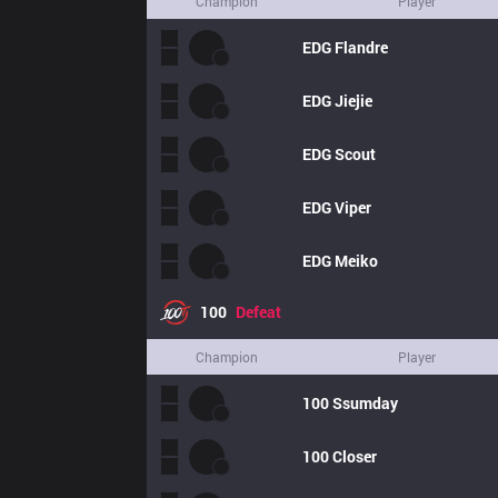
Champion
Player
EDG
Flandre
EDG
Jiejie
EDG
Scout
EDG
Viper
EDG
Meiko
100
Defeat
Champion
Player
100
Ssumday
100
Closer