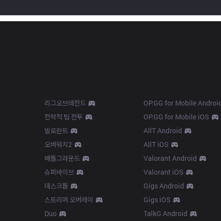
Products
Apps
리그오브레전드
OP.GG for Mobile Androi
전략적 팀 전투
OP.GG for Mobile iOS
발로란트
AllT Android
오버워치2
AllT iOS
배틀그라운드
Valorant Android
슈퍼바이브
Valorant iOS
데스크톱
Gigs Android
스트리머 오버레이
Gigs iOS
Duo
TalkG Android