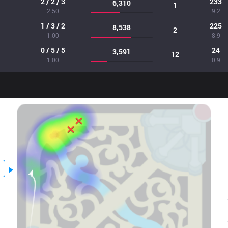
2 / 2 / 3
233
6,310
1
2.50
9.2
1 / 3 / 2
225
8,538
2
1.00
8.9
0 / 5 / 5
24
3,591
12
1.00
0.9