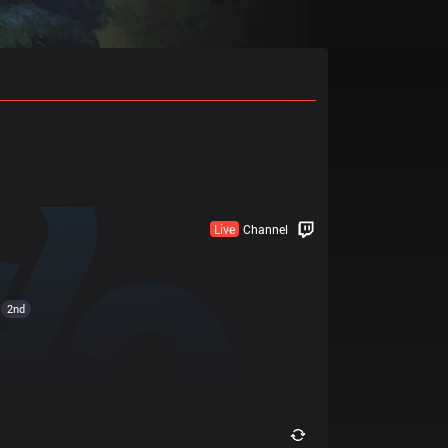
Live
Channel
2nd