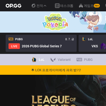
전적
데스크톱
게임즈
New
PUBG
8. 7. 금
LoL
2026 PUBG Global Series 7
VKS
LIVE
LoL
Valorant
PUBG
🌟 LCK 프로게이머에게 과외 받기!