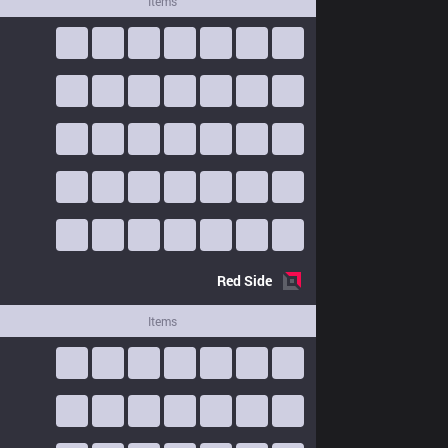
Items
Red
Side
Items