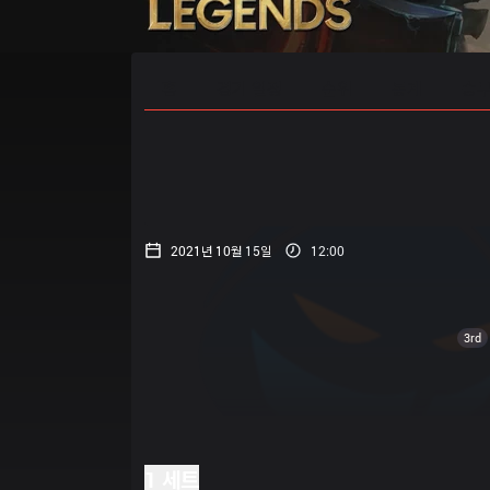
홈
경기 일정
순위
통계
승부
2021년 10월 15일
12:00
3rd
1 세트