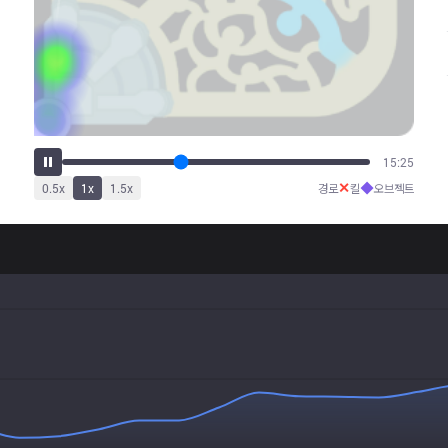
19:15
✕
◆
0.5
x
1
x
1.5
x
경로
킬
오브젝트