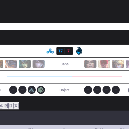
결과
C9
17
7
RGE
Bans
0
Object
은 데미지