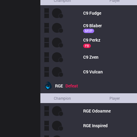
Champion
Player
C9
Fudge
C9
Blaber
MVP
C9
Perkz
FB
C9
Zven
C9
Vulcan
RGE
Defeat
Champion
Player
RGE
Odoamne
RGE
Inspired