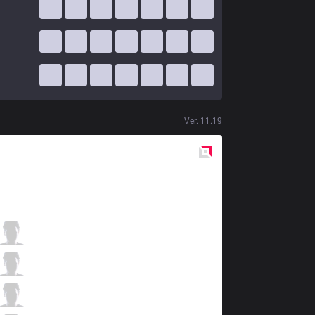
Ver.
11.19
Red
Side
RGE
Odoamne
1 / 3 / 2
RGE
Inspired
3 / 4 / 2
RGE
Larssen
2 / 2 / 3