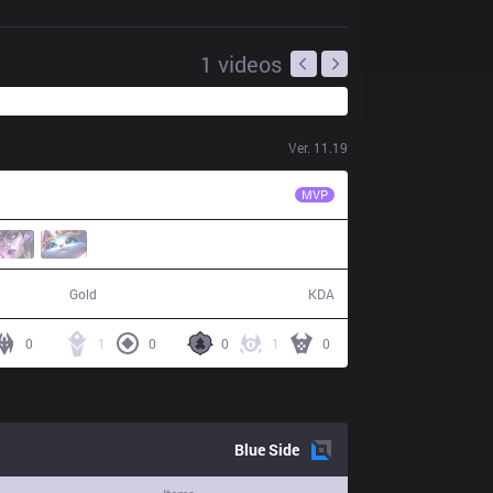
1
videos
Ver.
11.19
C9
Blaber
MVP
41,912
7 / 17 / 14
Gold
KDA
0
1
0
0
1
0
Blue
Side