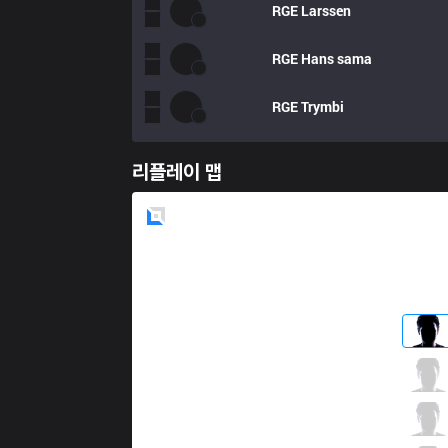
RGE
Larssen
RGE
Hans sama
RGE
Trymbi
리플레이 맵
Blue
Side
C9
Fudge
2 / 2 / 5
C9
Blaber
6 / 1 / 9
C9
Perkz
5 / 1 / 10