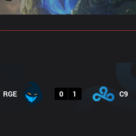
 예측
프로빌드
결과
RGE
0
1
C9