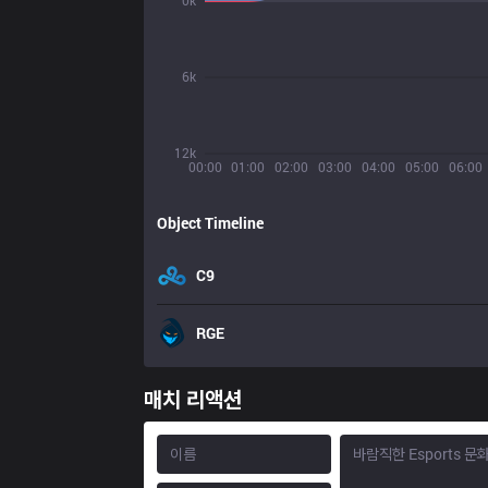
0k
6k
12k
00:00
01:00
02:00
03:00
04:00
05:00
06:00
Object Timeline
C9
RGE
매치 리액션