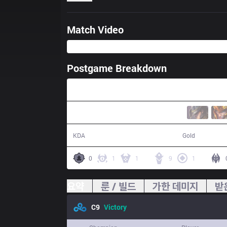
Match Video
Postgame Breakdown
25:23
17 / 7 / 42
54,082
KDA
Gold
0
1
1
9
1
요약
룬 / 빌드
가한 데미지
받
C9
Victory