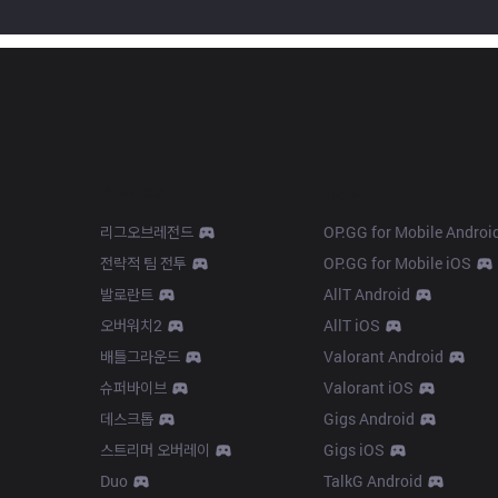
Products
Apps
리그오브레전드
OP.GG for Mobile Androi
전략적 팀 전투
OP.GG for Mobile iOS
발로란트
AllT Android
오버워치2
AllT iOS
배틀그라운드
Valorant Android
슈퍼바이브
Valorant iOS
데스크톱
Gigs Android
스트리머 오버레이
Gigs iOS
Duo
TalkG Android