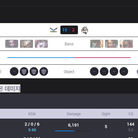
결과
FW
15
2
MSE
Bans
0
Object
은 데미지
KDA
Damage
Sight
CS
2 / 0 / 6
144
6,191
5
9.60
5.5