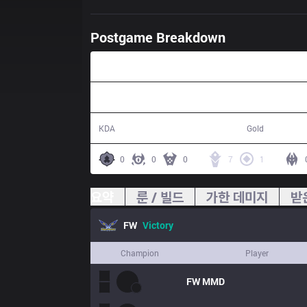
Postgame Breakdown
26:16
15 / 2 / 40
46,512
KDA
Gold
0
0
0
7
1
요약
룬 / 빌드
가한 데미지
받
FW
Victory
Champion
Player
FW
MMD