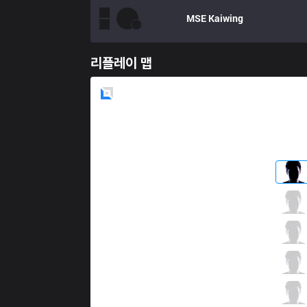
MSE
Kaiwing
리플레이 맵
Blue
Side
FW
MMD
2 / 0 / 6
FW
Karsa
0 / 0 / 11
FW
Maple
6 / 0 / 5
FW
NL
6 / 1 / 6
FW
SwordArt
1 / 1 / 12