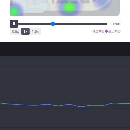
20:04
✕
◆
0.5
x
1
x
1.5
x
경로
킬
오브젝트