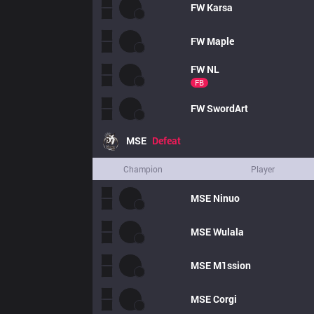
FW
Karsa
FW
Maple
FW
NL
FB
FW
SwordArt
MSE
Defeat
Champion
Player
MSE
Ninuo
MSE
Wulala
MSE
M1ssion
MSE
Corgi