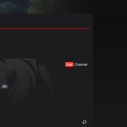
Live
Channel
6th