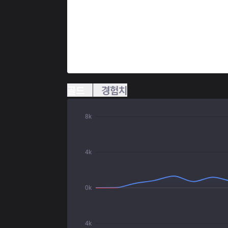
골드
경험치
8k
4k
0k
4k