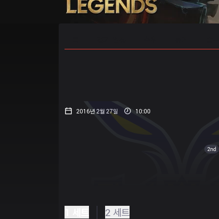
홈
경기 일정
순위
통계
승부
2016년 2월 27일
10:00
2nd
1 세트
2 세트