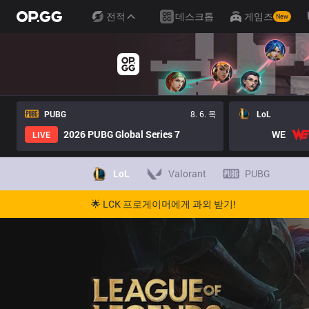
전적
데스크톱
게임즈
New
PUBG
8. 6. 목
LoL
2026 PUBG Global Series 7
WE
LIVE
LoL
Valorant
PUBG
🌟 LCK 프로게이머에게 과외 받기!