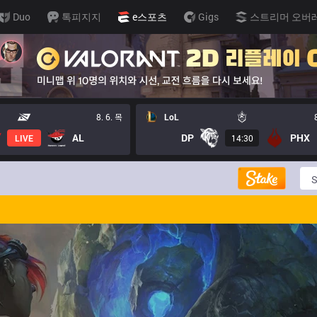
Duo
톡피지지
e스포츠
Gigs
스트리머 오버
8. 6. 목
LoL
AL
DP
PHX
LIVE
14:30