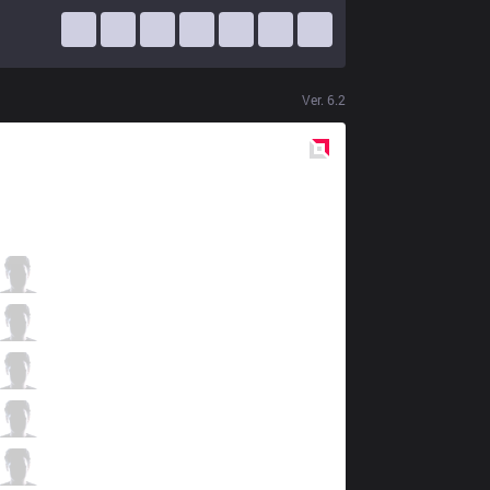
Ver.
6.2
Red
Side
MSE
Ninuo
1 / 3 / 0
MSE
Wulala
0 / 4 / 1
MSE
M1ssion
1 / 3 / 1
MSE
Corgi
0 / 2 / 1
MSE
Kaiwing
0 / 3 / 2