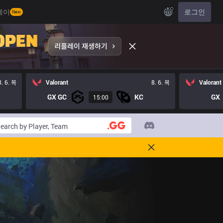
KO
레이
로그인
New
8. 6. 목
Valorant
8. 6. 목
Valorant
GX GC
KC
GX
15:00