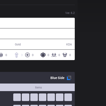
Ver.
6.2
38,730
2 / 15 / 5
Gold
KDA
0
3
0
0
0
0
Blue
Side
Items