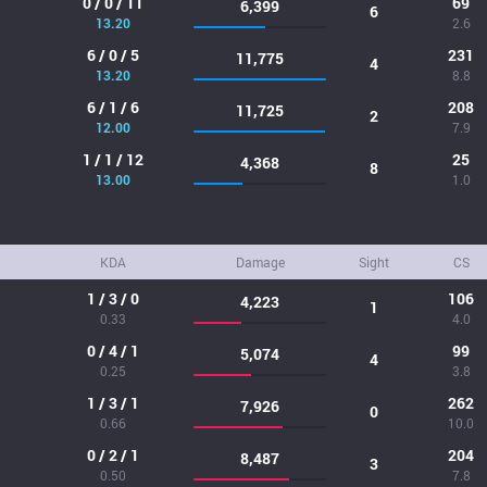
0 / 0 / 11
69
6,399
6
13.20
2.6
6 / 0 / 5
231
11,775
4
13.20
8.8
6 / 1 / 6
208
11,725
2
12.00
7.9
1 / 1 / 12
25
4,368
8
13.00
1.0
KDA
Damage
Sight
CS
1 / 3 / 0
106
4,223
1
0.33
4.0
0 / 4 / 1
99
5,074
4
0.25
3.8
1 / 3 / 1
262
7,926
0
0.66
10.0
0 / 2 / 1
204
8,487
3
0.50
7.8