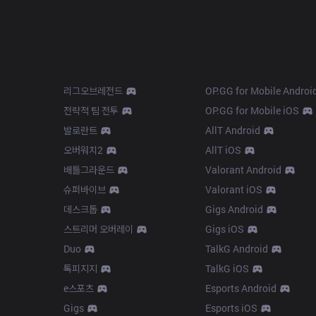
Products
Apps
리그오브레전드
OP.GG for Mobile Androi
전략적 팀 전투
OP.GG for Mobile iOS
발로란트
AllT Android
오버워치2
AllT iOS
배틀그라운드
Valorant Android
슈퍼바이브
Valorant iOS
데스크톱
Gigs Android
스트리머 오버레이
Gigs iOS
Duo
TalkG Android
톡피지지
TalkG iOS
e스포츠
Esports Android
Gigs
Esports iOS