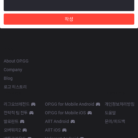
작성
OP.GG
About OP.GG
Company
Blog
로고 히스토리
Products
Resources
리그오브레전드
OP.GG for Mobile Android
개인정보처리방침
전략적 팀 전투
OP.GG for Mobile iOS
도움말
발로란트
AllT Android
문의/피드백
오버워치2
AllT iOS