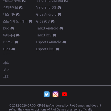
배틀그라운드
Valorant Android
슈퍼바이브
Valorant iOS
데스크톱
Gigs Android
스트리머 오버레이
Gigs iOS
Duo
TalkG Android
톡피지지
TalkG iOS
e스포츠
Esports Android
Gigs
Esports iOS
More
제휴
광고
채용
© 2012-
2026
 OP.GG. OP.GG isn’t endorsed by Riot Games and doesn’t 
reflect the views or opinions of Riot Games or anyone officially 