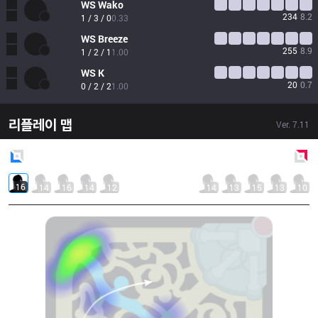
WS
Wako
234
8.2
1 / 3 / 0
0.33
WS
Breeze
255
8.9
1 / 2 / 1
1.00
WS
K
20
0.7
0 / 2 / 2
1.00
리플레이 맵
Ver.
7.11
Blue
Side
Red
Side
16
14
16
14
12
14
13
15
13
10