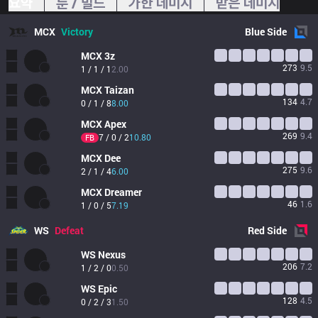
요약
룬 / 빌드
가한 데미지
받은 데미지
MCX
Victory
Blue
Side
MCX
3z
273
9.5
1 / 1 / 1
2.00
MCX
Taizan
134
4.7
0 / 1 / 8
8.00
MCX
Apex
269
9.4
7 / 0 / 2
10.80
FB
MCX
Dee
275
9.6
2 / 1 / 4
6.00
MCX
Dreamer
46
1.6
1 / 0 / 5
7.19
WS
Defeat
Red
Side
WS
Nexus
206
7.2
1 / 2 / 0
0.50
WS
Epic
128
4.5
0 / 2 / 3
1.50