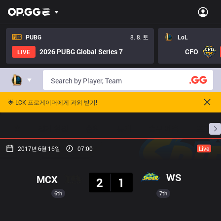
PUBG
8. 8. 토
LoL
2026 PUBG Global Series 7
CFO
LIVE
🌟 LCK 프로게이머에게 과외 받기!
홈
경기 일정
순위
통계
승부 예측
프로빌
2017년 6월 16일
07:00
Live
결과
WS
MCX
2
1
6th
7th