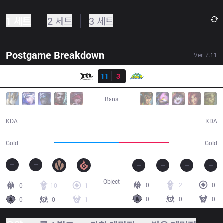
1 세트
2 세트
3 세트
Postgame Breakdown
Ver.
7.11
결과
MCX
11
3
WS
28:38
Bans
11 / 3 / 20
3 / 11 / 6
KDA
KDA
56,431
42,373
Gold
Gold
Object
0
2
0
0
10
1
0
0
0
0
0
1