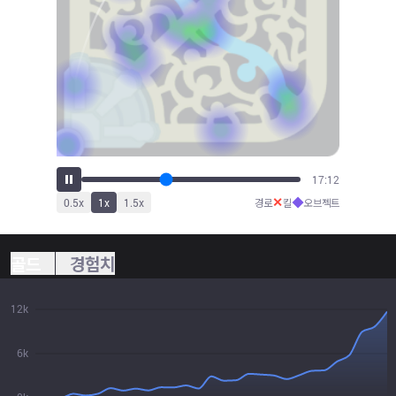
18:56
✕
◆
0.5
x
1
x
1.5
x
경로
킬
오브젝트
골드
경험치
12k
6k