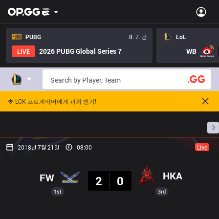
PUBG
8. 7. 금
LoL
2026 PUBG Global Series 7
WB
LIVE
🌟 LCK 프로게이머에게 과외 받기!
홈
경기 일정
순위
통계
승부 예측
프로빌
2018년 7월 21일
08:00
Live
결과
HKA
FW
2
0
1st
3rd