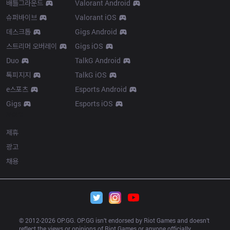
배틀그라운드
Valorant Android
슈퍼바이브
Valorant iOS
데스크톱
Gigs Android
스트리머 오버레이
Gigs iOS
Duo
TalkG Android
톡피지지
TalkG iOS
e스포츠
Esports Android
Gigs
Esports iOS
More
제휴
광고
채용
© 2012-
2026
 OP.GG. OP.GG isn’t endorsed by Riot Games and doesn’t 
reflect the views or opinions of Riot Games or anyone officially 