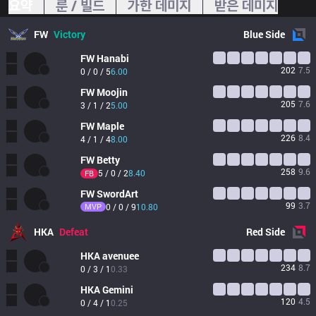
요약
룬 / 빌드
가한 데미지
받은 데미지
FW
Victory
Blue
Side
FW
Hanabi
202
7.5
0 / 0 / 5
6.00
FW
Moojin
205
7.6
3 / 1 / 2
5.00
FW
Maple
226
8.4
4 / 1 / 4
8.00
FW
Betty
258
9.6
5 / 0 / 2
8.40
FB
FW
SwordArt
99
3.7
MVP
0 / 0 / 9
10.80
HKA
Defeat
Red
Side
HKA
avenuee
234
8.7
0 / 3 / 1
0.33
HKA
Gemini
120
4.5
0 / 4 / 1
0.25