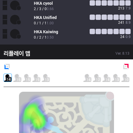
HKA
cyeol
213
7.9
2 / 3 / 0
0.66
HKA
Unified
241
8.9
0 / 1 / 1
1.00
HKA
Kaiwing
24
0.9
0 / 2 / 1
0.50
리플레이 맵
Ver.
8.13
Blue
Side
Red
Side
14
15
15
15
13
14
12
14
13
10