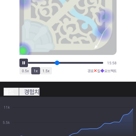
17:39
✕
◆
0.5
x
1
x
1.5
x
경로
킬
오브젝트
골드
경험치
11k
5.5k