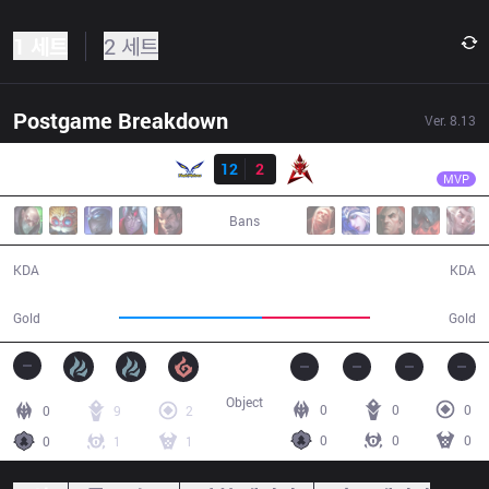
1 세트
2 세트
Postgame Breakdown
Ver.
8.13
결과
FW
SwordArt
FW
12
2
HKA
26:57
MVP
Bans
12 / 2 / 22
2 / 12 / 4
KDA
KDA
52,617
39,480
Gold
Gold
Object
0
0
0
0
9
2
0
0
0
0
1
1