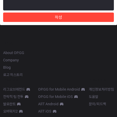
작성
OP.GG
About OP.GG
Company
Blog
로고 히스토리
Products
Resources
리그오브레전드
OP.GG for Mobile Android
개인정보처리방침
전략적 팀 전투
OP.GG for Mobile iOS
도움말
발로란트
AllT Android
문의/피드백
오버워치2
AllT iOS