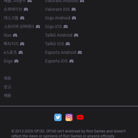
배틀그라운드
Valorant Android
슈퍼바이브
Valorant iOS
데스크톱
Gigs Android
스트리머 오버레이
Gigs iOS
Duo
TalkG Android
톡피지지
TalkG iOS
e스포츠
Esports Android
Gigs
Esports iOS
More
제휴
광고
채용
© 2012-
2026
 OP.GG. OP.GG isn’t endorsed by Riot Games and doesn’t 
reflect the views or opinions of Riot Games or anyone officially 