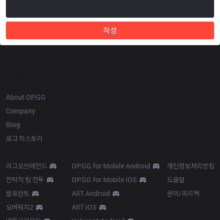
작성
OP.GG
About OP.GG
Company
Blog
로고 히스토리
Products
Resources
리그오브레전드
OP.GG for Mobile Android
개인정보처리방침
전략적 팀 전투
OP.GG for Mobile iOS
도움말
발로란트
AllT Android
문의/피드백
오버워치2
AllT iOS