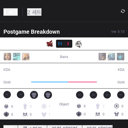
1 세트
2 세트
Postgame Breakdown
Ver.
5.10
결과
ahq
11
3
MSE
32:13
Bans
11 / 3 / 30
3 / 11 / 12
KDA
KDA
56,997
44,897
Gold
Gold
Object
0
2
0
0
9
1
0
0
0
0
0
1