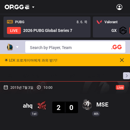
PUBG
8. 6. 목
Valorant
2026 PUBG Global Series 7
GX
LIVE
🌟 LCK 프로게이머에게 과외 받기!
홈
경기 일정
순위
통계
승부 예측
프로빌
2015년 7월 3일
10:00
Live
결과
MSE
ahq
2
0
1st
4th