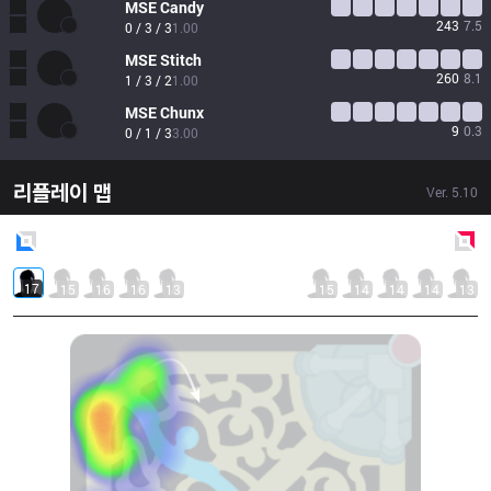
MSE
Candy
243
7.5
0 / 3 / 3
1.00
MSE
Stitch
260
8.1
1 / 3 / 2
1.00
MSE
Chunx
9
0.3
0 / 1 / 3
3.00
리플레이 맵
Ver.
5.10
Blue
Side
Red
Side
17
15
16
16
13
15
14
14
14
13