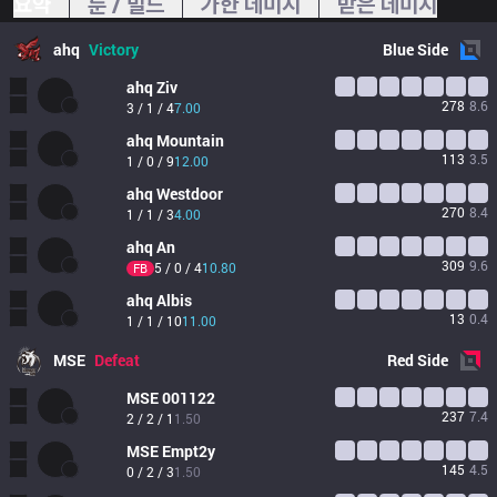
요약
룬 / 빌드
가한 데미지
받은 데미지
ahq
Victory
Blue
Side
ahq
Ziv
278
8.6
3 / 1 / 4
7.00
ahq
Mountain
113
3.5
1 / 0 / 9
12.00
ahq
Westdoor
270
8.4
1 / 1 / 3
4.00
ahq
An
309
9.6
5 / 0 / 4
10.80
FB
ahq
Albis
13
0.4
1 / 1 / 10
11.00
MSE
Defeat
Red
Side
MSE
001122
237
7.4
2 / 2 / 1
1.50
MSE
Empt2y
145
4.5
0 / 2 / 3
1.50