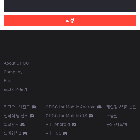
작성
OP.GG
About OP.GG
Company
Blog
로고 히스토리
Products
Resources
리그오브레전드
OP.GG for Mobile Android
개인정보처리방침
전략적 팀 전투
OP.GG for Mobile iOS
도움말
발로란트
AllT Android
문의/피드백
오버워치2
AllT iOS