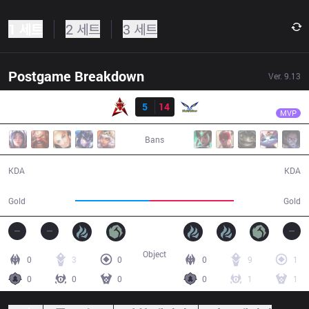
1 세트
2 세트
3 세트
Postgame Breakdown
Ver.
9.13
결과
FW
Hanabi
HKA
5
14
FW
37:42
MVP
Bans
5 / 14 / 11
14 / 5 / 39
KDA
KDA
59,966
67,848
Gold
Gold
Object
0
3
0
0
9
1
0
0
0
0
1
1