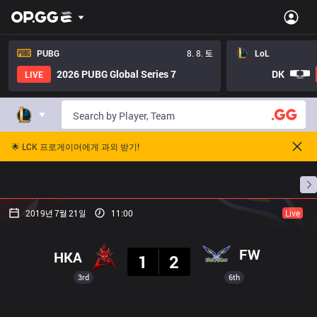
PUBG
8. 8. 토
LoL
2026 PUBG Global Series 7
DK
LIVE
🌟 LCK 프로게이머에게 과외 받기!
홈
경기 일정
순위
통계
승부 예측
프로빌
2019년 7월 21일
11:00
Live
결과
FW
HKA
1
2
3rd
6th