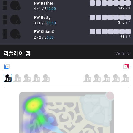
FW
Rather
342
9.1
4 / 1 / 6
10.00
FW
Betty
315
8.4
3 / 0 / 6
10.80
FW
ShiauC
61
1.6
2 / 2 / 8
5.00
리플레이 맵
Ver.
9.13
Blue
Side
Red
Side
16
14
17
15
13
18
15
17
16
14