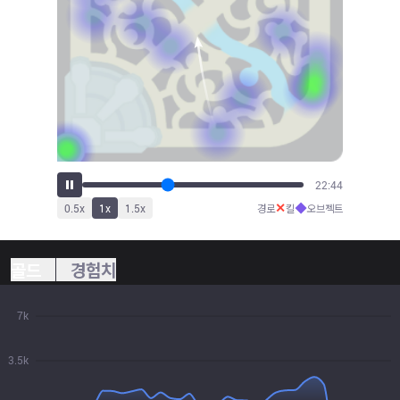
25:07
✕
◆
0.5
x
1
x
1.5
x
경로
킬
오브젝트
골드
경험치
7k
3.5k