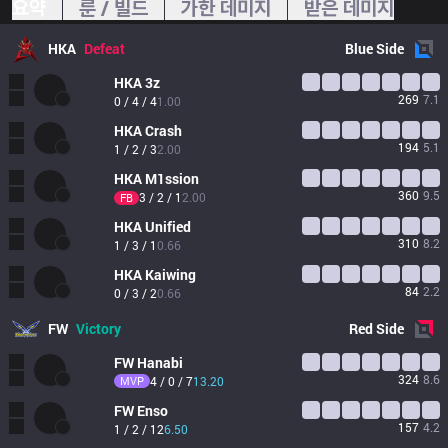
요약
룬 / 빌드
가한 데미지
받은 데미지
HKA
Defeat
Blue
Side
HKA
3z
269
7.1
0 / 4 / 4
1.00
HKA
Crash
194
5.1
1 / 2 / 3
2.00
HKA
M1ssion
360
9.5
3 / 2 / 1
2.00
FB
HKA
Unified
310
8.2
1 / 3 / 1
0.66
HKA
Kaiwing
84
2.2
0 / 3 / 2
0.66
FW
Victory
Red
Side
FW
Hanabi
324
8.6
MVP
4 / 0 / 7
13.20
FW
Enso
157
4.2
1 / 2 / 12
6.50