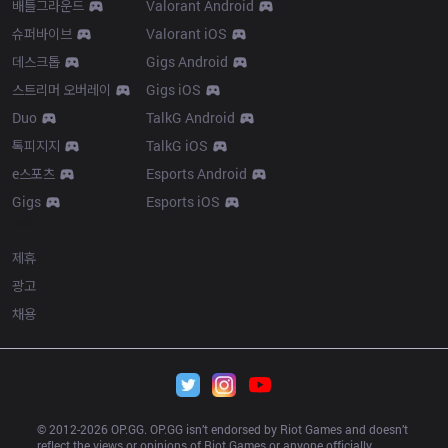
배틀그라운드
Valorant Android
슈퍼바이브
Valorant iOS
데스크톱
Gigs Android
스트리머 오버레이
Gigs iOS
Duo
TalkG Android
톡피지지
TalkG iOS
e스포츠
Esports Android
Gigs
Esports iOS
More
제휴
광고
채용
© 2012-
2026
 OP.GG. OP.GG isn’t endorsed by Riot Games and doesn’t 
reflect the views or opinions of Riot Games or anyone officially 