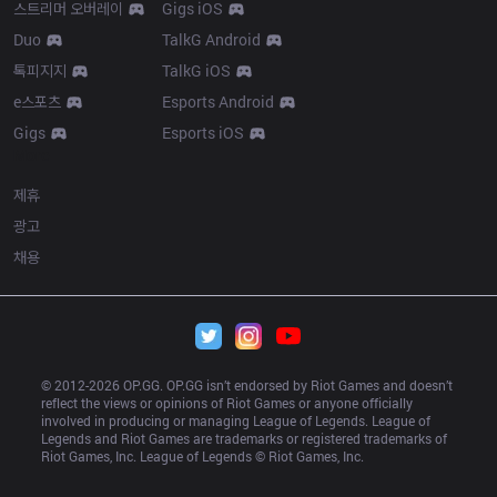
스트리머 오버레이
Gigs iOS
Duo
TalkG Android
톡피지지
TalkG iOS
e스포츠
Esports Android
Gigs
Esports iOS
More
제휴
광고
채용
© 2012-
2026
 OP.GG. OP.GG isn’t endorsed by Riot Games and doesn’t 
reflect the views or opinions of Riot Games or anyone officially 
involved in producing or managing League of Legends. League of 
Legends and Riot Games are trademarks or registered trademarks of 
Riot Games, Inc. League of Legends © Riot Games, Inc.