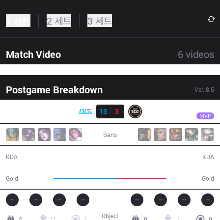
1 세트
2 세트
3 세트
Match Video
6
videos
Postgame Breakdown
Ver.
8.5
결과
BLG
AmazingJ
BLG
13
3
EDG
35:50
MVP
Bans
13 / 3 / 34
3 / 13 / 5
KDA
KDA
71,698
55,032
Gold
Gold
Object
0
11
3
0
2
0