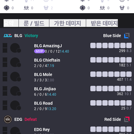
0
0
2
0
0
0
요약
룬 / 빌드
가한 데미지
받은 데미지
BLG
Victory
Blue
Side
BLG
AmazingJ
299
8.3
MVP
0 / 0 / 12
14.40
BLG
Chieftain
182
5.1
2 / 0 / 4
7.19
BLG
Mole
407
11.4
3 / 3 / 3
2.00
BLG
Jinjiao
362
10.1
6 / 0 / 6
14.40
BLG
Road
25
0.7
2 / 0 / 9
13.20
EDG
Defeat
Red
Side
EDG
Rey