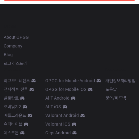
OP.GG
About OP.GG
Company
Blog
로고 히스토리
Products
Resources
리그오브레전드
OP.GG for Mobile Android
개인정보처리방침
전략적 팀 전투
OP.GG for Mobile iOS
도움말
발로란트
AllT Android
문의/피드백
오버워치2
AllT iOS
배틀그라운드
Valorant Android
슈퍼바이브
Valorant iOS
데스크톱
Gigs Android