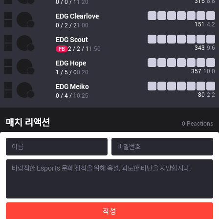
316
8.8
0 / 0 / 1
1.20
EDG
Clearlove
151
4.2
0 / 2 / 2
1.00
EDG
Scout
343
9.6
2 / 2 / 1
1.50
FB
EDG
Hope
357
10.0
1 / 5 / 0
0.20
EDG
Meiko
80
2.2
0 / 4 / 1
0.25
매치 리액션
0
Reactions
작성