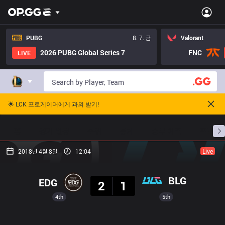
PUBG
8. 7. 금
Valorant
2026 PUBG Global Series 7
FNC
LIVE
🌟 LCK 프로게이머에게 과외 받기!
홈
경기 일정
순위
통계
승부 예측
프로빌
2018년 4월 8일
12:04
Live
결과
BLG
EDG
2
1
4th
5th